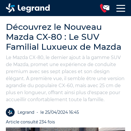
Découvrez le Nouveau
Mazda CX-80 : Le SUV
Familial Luxueux de Mazda
Le Mazda CX-80, le dernier ajout à la gamme SUV
de Mazda, promet une expérience de conduite
premium avec ses sept places et son design
élégant. À première vue, il semble être une version
agrandie du populaire CX-60, mais avec 25 cm de
plus en longueur, offrant ainsi plus d'espace pour
accueillir confortablement toute la famille.
Legrand
-
le 25/04/2024 16:45
Article consulté 234 fois