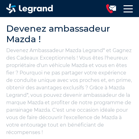
Devenez ambassadeur
Mazda !
Devenez Ambassadeur Mazda Legrand* et Gagnez
des Cadeaux Exceptionnels ! Vous êtes l'heureux
propriétaire d'un véhicule Mazda et vous en êtes
fier ? Pourquoi ne pas partager votre expérience
de conduite unique avec vos proches et, en prime,
obtenir des avantages exclusifs ? Grâce à Mazda
Legrand*, vous pouvez devenir ambassadeur de la
marque Mazda et profiter de notre programme de
parrainage Mazda. C'est une occasion idéale pour
vous de faire découvrir l'excellence de Mazda à
votre entourage tout en bénéficiant de
récompenses !