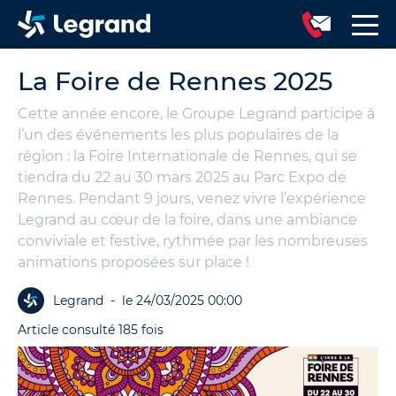
La Foire de Rennes 2025
Cette année encore, le Groupe Legrand participe à
l’un des événements les plus populaires de la
région : la Foire Internationale de Rennes, qui se
tiendra du 22 au 30 mars 2025 au Parc Expo de
Rennes. Pendant 9 jours, venez vivre l’expérience
Legrand au cœur de la foire, dans une ambiance
conviviale et festive, rythmée par les nombreuses
animations proposées sur place !
Legrand
-
le 24/03/2025 00:00
Article consulté 185 fois