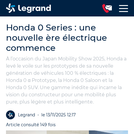
Honda 0 Series : une
nouvelle ère électrique
commence
À l’occasion du Japan Mobility Show 2025, Honda a
levé le voile sur les prototypes de sa nouvelle
génération de véhicules 100 % électriques : la
Honda 0 α Prototype, la Honda 0 Saloon et la
Honda 0 SUV. Une gamme inédite qui incarne la
vision du constructeur pour une mobilité plus
pure, plus légère et plus intelligente.
Legrand
-
le 13/11/2025 12:17
Article consulté 149 fois