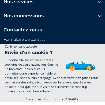
Nos services
Nos concessions
Contactez-nous
Formulaire de contact
Suivez-nous
Mentions Légales
Politique de confidentialité
groupe-legrand.fr 2026
Pour les trajets courts, privilégiez la marche ou le
vélo. #SeDéplacerMoinsPolluer