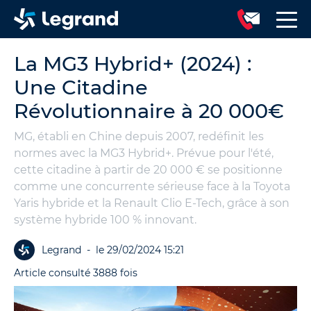
La MG3 Hybrid+ (2024) :
Une Citadine
Révolutionnaire à 20 000€
MG, établi en Chine depuis 2007, redéfinit les
normes avec la MG3 Hybrid+. Prévue pour l'été,
cette citadine à partir de 20 000 € se positionne
comme une concurrente sérieuse face à la Toyota
Yaris hybride et la Renault Clio E-Tech, grâce à son
système hybride 100 % innovant.
Legrand
-
le 29/02/2024 15:21
Article consulté 3888 fois