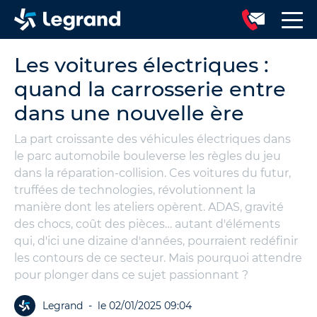
Les voitures électriques :
quand la carrosserie entre
dans une nouvelle ère
La part croissante des véhicules électriques dans
le parc automobile bouleverse les règles du jeu
dans la réparation-collision. Ces voitures du futur,
truffées de technologies, révolutionnent la
manière dont les ateliers opèrent. ADAS, gravité
des chocs, coût des pièces… autant d'éléments
qui, d'ici une dizaine d'années, pourraient redéfinir
les contours de ce secteur. Mais pourquoi attendre
pour plonger dans ce sujet passionnant ?
Legrand
-
le 02/01/2025 09:04