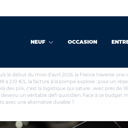
NEUF
OCCASION
ENTR
puis le début du mois d'avril 2026, la France traverse un
à 2,10 €/L, la facture à la pompe explose : pour un réserv
à des prix, c'est la logistique qui sature : avec près de 1
est devenu un véritable défi quotidien. Face à ce budget m
ts avec une alternative durable ?