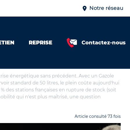
Notre réseau
ETIEN
REPRISE
Contactez-nous
e crise énergétique sans précédent. Avec un Gazole
oir standard de 50 litres, le plein coûte aujourd'hui
8 % des stations françaises en rupture de stock (soit
obilité qui n'est plus maîtrisé, une question
Article consulté 73 fois