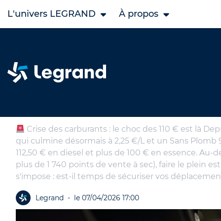
L'univers LEGRAND
À propos
Accueil
Actualités
PRIX A LA POMPE
PRIX A LA POMPE
Crise des carburants : le choc des 110 € est là De
qui culmine désormais à 2,25 €/L et un Sans Plomb 98 
112,50 € en diesel et plus de 100 € en essence. Au-del
plus de 1 740 points de vente à sec), faire le plein 
s'impose : est-il temps de sécuriser vos déplacemen
Legrand
-
le 07/04/2026 17:00