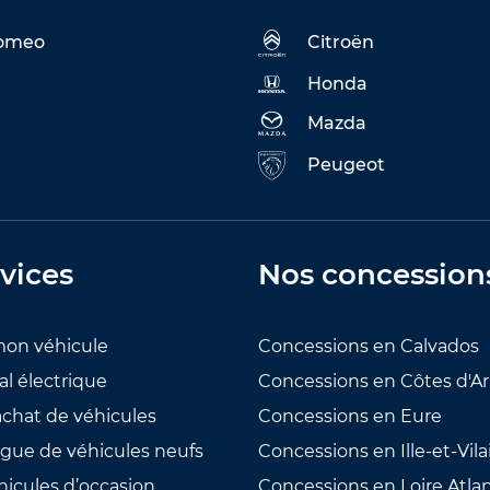
Romeo
Citroën
Honda
Mazda
Peugeot
vices
Nos concession
mon véhicule
Concessions en Calvados
al électrique
Concessions en Côtes d'A
achat de véhicules
Concessions en Eure
ogue de véhicules neufs
Concessions en Ille-et-Vila
hicules d’occasion
Concessions en Loire Atla