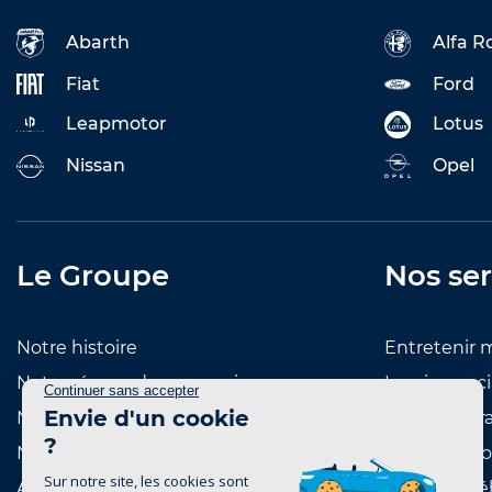
Abarth
Alfa 
Fiat
Ford
Leapmotor
Lotus
Nissan
Opel
Le Groupe
Nos ser
Notre histoire
Entretenir 
Notre réseau de concessions
Leasing soci
Notre réseau de marques
Reprise et r
Nous rejoindre
Notre catal
Actualités
Achat de vé