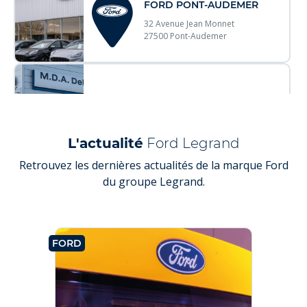
FORD PONT-AUDEMER
32 Avenue Jean Monnet
27500 Pont-Audemer
L'actualité
Ford Legrand
Retrouvez les dernières actualités de la marque Ford
du groupe Legrand.
FORD
FO