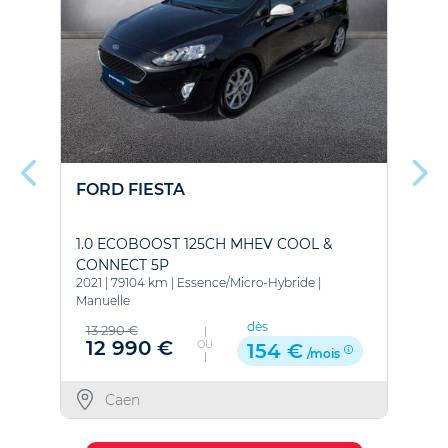
FORD FIESTA
F
1.0 ECOBOOST 125CH MHEV COOL &
2
CONNECT 5P
C
2021
|
79104 km
|
Essence/Micro-Hybride
|
2
S
Manuelle
dès
13 290 €
12 990 €
OU
154 €
/mois
Caen