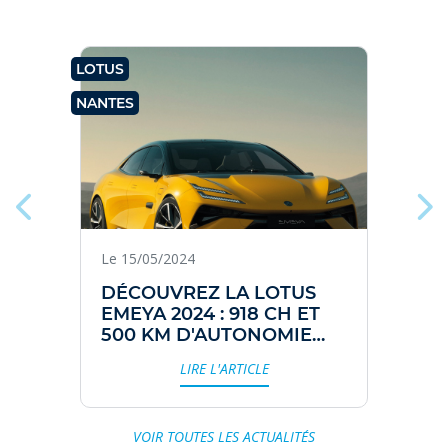
LOTUS
LO
NANTES
NA
Le 15/05/2024
DÉCOUVREZ LA LOTUS
EMEYA 2024 : 918 CH ET
500 KM D'AUTONOMIE
POUR UNE RÉVOLUTION
LIRE L'ARTICLE
ÉLECTRIQUE
VOIR TOUTES LES ACTUALITÉS