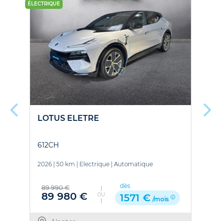
ÉLECTRIQUE
FAIBL
ÉLECT
LOTUS ELETRE
L
612CH
6
2026
|
50 km
|
Electrique
|
Automatique
2
dès
89 990 €
1
89 980 €
OU
1571 €
/mois