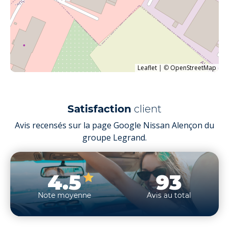
Leaflet
|
©
OpenStreetMap
Satisfaction
client
Avis recensés sur la page Google Nissan Alençon du
groupe Legrand.
4.5
93
Note moyenne
Avis au total