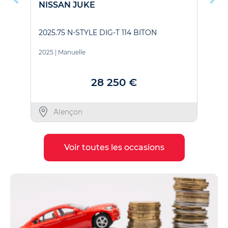
NISSAN JUKE
N
2025.75 N-STYLE DIG-T 114 BITON
E
2025
|
Manuelle
2
28 250 €
Alençon
Voir toutes les occasions