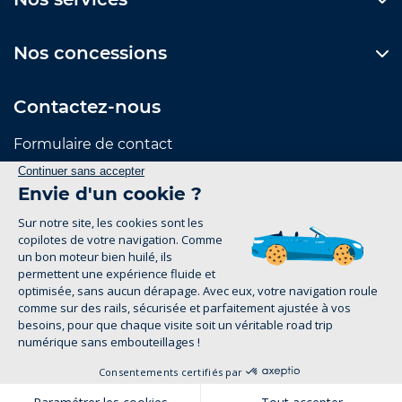
Nos concessions
Contactez-nous
Formulaire de contact
Suivez-nous
Mentions Légales
Politique de confidentialité
groupe-legrand.fr 2026
Pour les trajets courts, privilégiez la marche ou le
vélo. #SeDéplacerMoinsPolluer