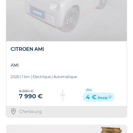
CITROEN AMI
AMI
2026
|
1 km
|
Electrique
|
Automatique
dès
8 980 €
7 990 €
OU
4 €
/mois
Cherbourg