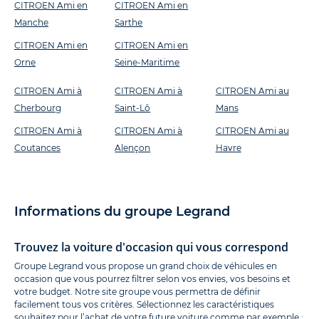
CITROEN Ami en
CITROEN Ami en
Manche
Sarthe
CITROEN Ami en
CITROEN Ami en
Orne
Seine-Maritime
CITROEN Ami à
CITROEN Ami à
CITROEN Ami au
Cherbourg
Saint-Lô
Mans
CITROEN Ami à
CITROEN Ami à
CITROEN Ami au
Coutances
Alençon
Havre
Informations du groupe Legrand
Trouvez la voiture d'occasion qui vous correspond
Groupe Legrand vous propose un grand choix de véhicules en
occasion que vous pourrez filtrer selon vos envies, vos besoins et
votre budget. Notre site groupe vous permettra de définir
facilement tous vos critères. Sélectionnez les caractéristiques
souhaitez pour l’achat de votre future voiture comme par exemple :