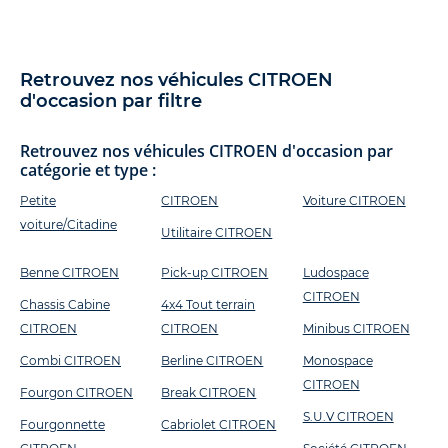
Retrouvez nos véhicules CITROEN
d'occasion par filtre
Retrouvez nos véhicules CITROEN d'occasion par
catégorie et type :
Petite
CITROEN
Voiture CITROEN
voiture/Citadine
Utilitaire CITROEN
Benne CITROEN
Pick-up CITROEN
Ludospace
CITROEN
Chassis Cabine
4x4 Tout terrain
CITROEN
CITROEN
Minibus CITROEN
Combi CITROEN
Berline CITROEN
Monospace
CITROEN
Fourgon CITROEN
Break CITROEN
S.U.V CITROEN
Fourgonnette
Cabriolet CITROEN