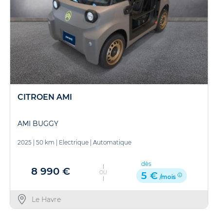
CITROEN AMI
AMI BUGGY
2025
|
50 km
|
Electrique
|
Automatique
dès
8 990 €
OU
5 €
/mois
Le Havre