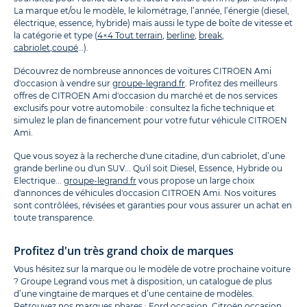
La marque et/ou le modèle, le kilométrage, l’année, l’énergie (diesel,
électrique, essence, hybride) mais aussi le type de boîte de vitesse et
la catégorie et type (
4×4 Tout terrain
,
berline
,
break
,
cabriolet
,
coupé
…).
Découvrez de nombreuse annonces de voitures CITROEN Ami
d'occasion à vendre sur
groupe-legrand.fr
. Profitez des meilleurs
offres de CITROEN Ami d'occasion du marché et de nos services
exclusifs pour votre automobile : consultez la fiche technique et
simulez le plan de financement pour votre futur véhicule CITROEN
Ami.
Que vous soyez à la recherche d'une citadine, d'un cabriolet, d’une
grande berline ou d'un SUV... Qu'il soit Diesel, Essence, Hybride ou
Electrique...
groupe-legrand.fr
vous propose un large choix
d'annonces de véhicules d'occasion CITROEN Ami. Nos voitures
sont contrôlées, révisées et garanties pour vous assurer un achat en
toute transparence.
Profitez d'un très grand choix de marques
Vous hésitez sur la marque ou le modèle de votre prochaine voiture
? Groupe Legrand vous met à disposition, un catalogue de plus
d’une vingtaine de marques et d’une centaine de modèles.
Retrouvez nos marques phares :
Ford occasion
,
Citroën occasion
,