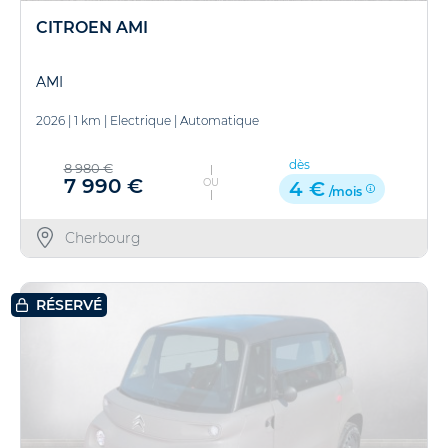
CITROEN AMI
AMI
2026
|
1 km
|
Electrique
|
Automatique
dès
8 980 €
7 990 €
OU
4 €
/mois
Cherbourg
RÉSERVÉ