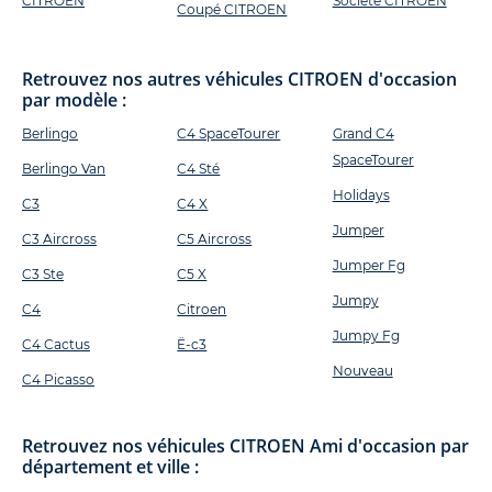
CITROEN
Société CITROEN
Coupé CITROEN
Retrouvez nos autres véhicules CITROEN d'occasion
par modèle :
Berlingo
C4 SpaceTourer
Grand C4
SpaceTourer
Berlingo Van
C4 Sté
Holidays
C3
C4 X
Jumper
C3 Aircross
C5 Aircross
Jumper Fg
C3 Ste
C5 X
Jumpy
C4
Citroen
Jumpy Fg
C4 Cactus
Ë-c3
Nouveau
C4 Picasso
Retrouvez nos véhicules CITROEN Ami d'occasion par
département et ville :