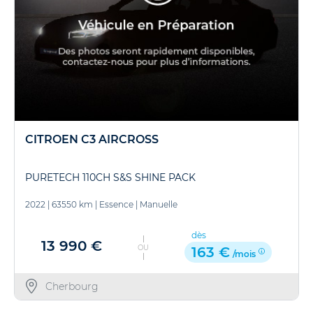
CITROEN C3 AIRCROSS
PURETECH 110CH S&S SHINE PACK
2022
|
63550 km
|
Essence
|
Manuelle
dès
13 990 €
OU
163 €
/mois
Cherbourg