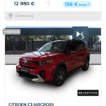
12 980 €
OU
156 €
/mois
Cherbourg
HYBRIDE
CITROEN C3 AIRCROSS