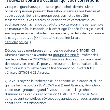
Trouvez la voiture d'occasion qui vous correspond
Groupe Legrand vous propose un grand choix de véhicules en
occasion que vous pourrez filtrer selon vos envies, vos besoins et
votre budget. Notre site groupe vous permettra de définir
facilement tous vos critères. Sélectionnez les caractéristiques
souhaitez pour l’achat de votre future voiture comme par exemple :
La marque et/ou le modèle, le kilométrage, l’année, l’énergie (diesel,
électrique, essence, hybride) mais aussi le type de boîte de vitesse et
la catégorie et type (
4×4 Tout terrain
,
berline
,
break
,
cabriolet
,
coupé
…).
Découvrez de nombreuse annonces de voitures CITROEN C3
Aircross d'occasion à vendre sur
groupe-legrand.fr
. Profitez des
meilleurs offres de CITROEN C3 Aircross d'occasion du marché et
de nos services exclusifs pour votre automobile : consultez la fiche
technique et simulez le plan de financement pour votre futur
véhicule CITROEN C3 Aircross.
Que vous soyez à la recherche d'une citadine, d'un cabriolet, d’une
grande berline ou d'un SUV... Qu'il soit Diesel, Essence, Hybride ou
Electrique...
groupe-legrand.fr
vous propose un large choix
d'annonces de véhicules d'occasion CITROEN C3 Aircross. Nos
voitures sont contrôlées, révisées et garanties pour vous assurer un
achat en toute transparence.