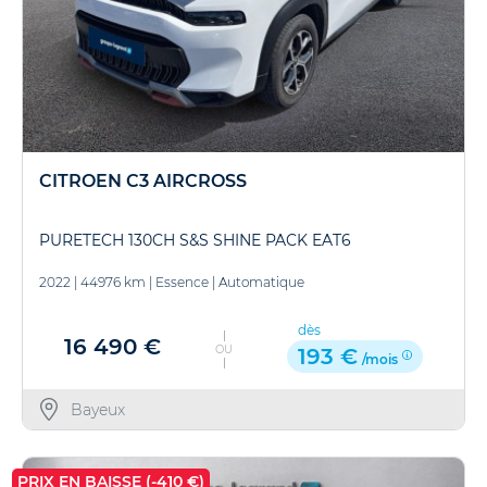
CITROEN C3 AIRCROSS
PURETECH 130CH S&S SHINE PACK EAT6
2022
|
44976 km
|
Essence
|
Automatique
dès
16 490 €
OU
193 €
/mois
Bayeux
PRIX EN BAISSE (-410 €)