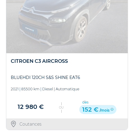
CITROEN C3 AIRCROSS
BLUEHDI 120CH S&S SHINE EAT6
2021
|
85500 km
|
Diesel
|
Automatique
dès
12 980 €
OU
152 €
/mois
Coutances