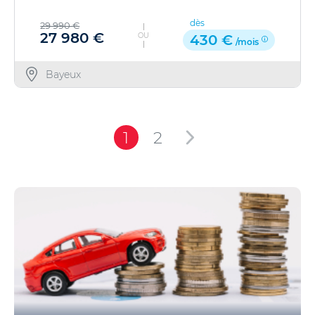
dès
29 990 €
27 980 €
OU
430 €
/mois
Bayeux
1
2