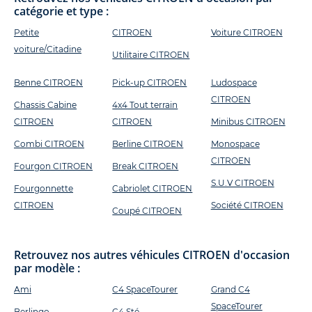
catégorie et type :
Petite
CITROEN
Voiture CITROEN
voiture/Citadine
Utilitaire CITROEN
Benne CITROEN
Pick-up CITROEN
Ludospace
CITROEN
Chassis Cabine
4x4 Tout terrain
CITROEN
CITROEN
Minibus CITROEN
Combi CITROEN
Berline CITROEN
Monospace
CITROEN
Fourgon CITROEN
Break CITROEN
S.U.V CITROEN
Fourgonnette
Cabriolet CITROEN
CITROEN
Société CITROEN
Coupé CITROEN
Retrouvez nos autres véhicules CITROEN d'occasion
par modèle :
Ami
C4 SpaceTourer
Grand C4
SpaceTourer
Berlingo
C4 Sté