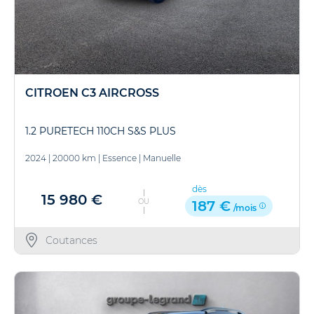
CITROEN C3 AIRCROSS
1.2 PURETECH 110CH S&S PLUS
2024
|
20000 km
|
Essence
|
Manuelle
dès
15 980 €
OU
187 €
/mois
Coutances