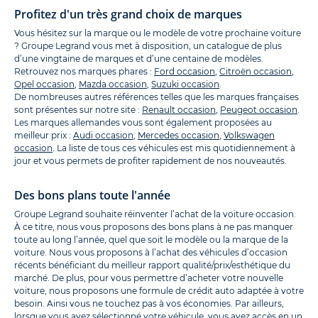
Profitez d'un très grand choix de marques
Vous hésitez sur la marque ou le modèle de votre prochaine voiture
? Groupe Legrand vous met à disposition, un catalogue de plus
d’une vingtaine de marques et d’une centaine de modèles.
Retrouvez nos marques phares :
Ford occasion
,
Citroën occasion
,
Opel occasion
,
Mazda occasion
,
Suzuki occasion
.
De nombreuses autres références telles que les marques françaises
sont présentes sur notre site :
Renault occasion
,
Peugeot occasion
.
Les marques allemandes vous sont également proposées au
meilleur prix :
Audi occasion
,
Mercedes occasion
,
Volkswagen
occasion
. La liste de tous ces véhicules est mis quotidiennement à
jour et vous permets de profiter rapidement de nos nouveautés.
Des bons plans toute l'année
Groupe Legrand souhaite réinventer l’achat de la voiture occasion.
À ce titre, nous vous proposons des bons plans à ne pas manquer
toute au long l’année, quel que soit le modèle ou la marque de la
voiture. Nous vous proposons à l’achat des véhicules d’occasion
récents bénéficiant du meilleur rapport qualité/prix/esthétique du
marché. De plus, pour vous permettre d’acheter votre nouvelle
voiture, nous proposons une formule de crédit auto adaptée à votre
besoin. Ainsi vous ne touchez pas à vos économies. Par ailleurs,
lorsque vous avez sélectionné votre véhicule, vous avez accès en un