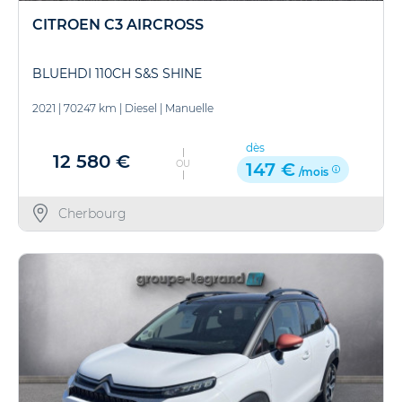
CITROEN C3 AIRCROSS
BLUEHDI 110CH S&S SHINE
2021
|
70247 km
|
Diesel
|
Manuelle
dès
12 580 €
OU
147 €
/mois
Cherbourg