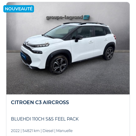
NOUVEAUTÉ
CITROEN C3 AIRCROSS
BLUEHDI 110CH S&S FEEL PACK
2022
|
54821 km
|
Diesel
|
Manuelle