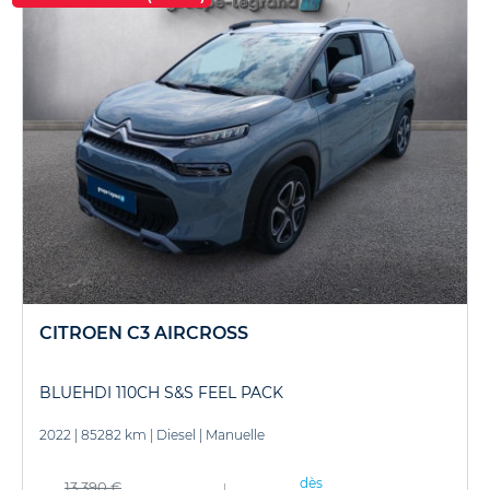
CITROEN C3 AIRCROSS
BLUEHDI 110CH S&S FEEL PACK
2022
|
85282 km
|
Diesel
|
Manuelle
dès
13 390 €