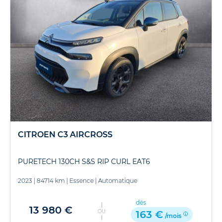
CITROEN C3 AIRCROSS
PURETECH 130CH S&S RIP CURL EAT6
2023
|
84714 km
|
Essence
|
Automatique
dès
13 980 €
OU
163 €
/mois