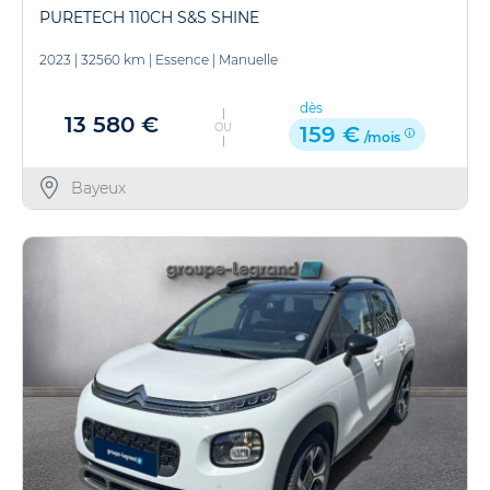
PURETECH 110CH S&S SHINE
2023
|
32560 km
|
Essence
|
Manuelle
dès
13 580 €
OU
159 €
/mois
Bayeux