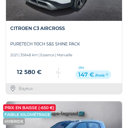
CITROEN C3 AIRCROSS
PURETECH 110CH S&S SHINE PACK
2021
|
35848 km
|
Essence
|
Manuelle
dès
12 580 €
OU
147 €
/mois
Bayeux
PRIX EN BAISSE (-650 €)
FAIBLE KILOMÉTRAGE
HYBRIDE