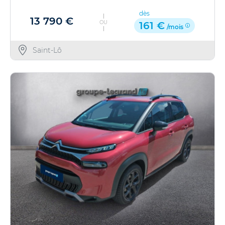
dès
13 790 €
OU
161 €
/mois
Saint-Lô