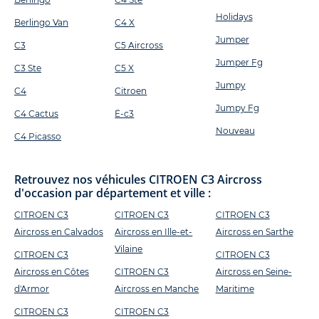
Holidays
Berlingo Van
C4 X
Jumper
C3
C5 Aircross
Jumper Fg
C3 Ste
C5 X
Jumpy
C4
Citroen
Jumpy Fg
C4 Cactus
Ë-c3
Nouveau
C4 Picasso
Retrouvez nos véhicules CITROEN C3 Aircross
d'occasion par département et ville :
CITROEN C3
CITROEN C3
CITROEN C3
Aircross en Calvados
Aircross en Ille-et-
Aircross en Sarthe
Vilaine
CITROEN C3
CITROEN C3
Aircross en Côtes
CITROEN C3
Aircross en Seine-
d'Armor
Aircross en Manche
Maritime
CITROEN C3
CITROEN C3