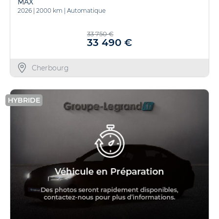
MAX
2026
|
2000 km
|
Automatique
33 750 €
33 490 €
Cherbourg
HYBRIDE