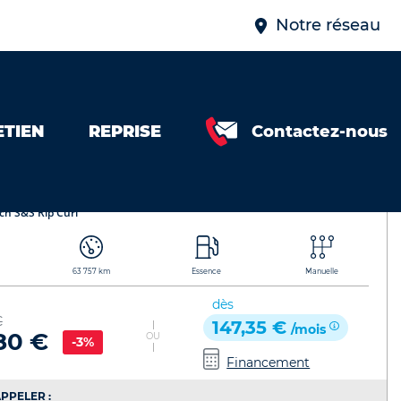
Notre réseau
ETIEN
REPRISE
Contactez-nous
url 442502322601
 C3 Aircross
Référence de l'annonce : 442502322601
ch S&S Rip Curl
63 757 km
Essence
Manuelle
dès
€
147,35 €
/mois
80 €
OU
-3%
Financement
PPELER :