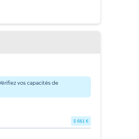
érifiez vos capacités de
5 661 €