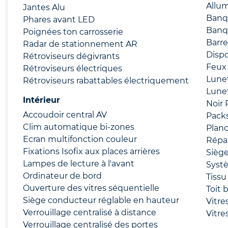
Allu
Jantes Alu
Banqu
Phares avant LED
Banq
Poignées ton carrosserie
Barre
Radar de stationnement AR
Dispo
Rétroviseurs dégivrants
Feux 
Rétroviseurs électriques
Lunet
Rétroviseurs rabattables électriquement
Lunet
Intérieur
Noir 
Accoudoir central AV
Packs
Clim automatique bi-zones
Planc
Ecran multifonction couleur
Répar
Fixations Isofix aux places arrières
Siège
Lampes de lecture à l'avant
Systè
Ordinateur de bord
Tissu
Ouverture des vitres séquentielle
Toit 
Siège conducteur réglable en hauteur
Vitre
Verrouillage centralisé à distance
Vitre
Verrouillage centralisé des portes