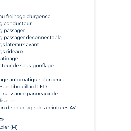
au freinage d'urgence
ag conducteur
g passager
ag passager déconnectable
gs latéraux avant
gs rideaux
patinage
cteur de sous-gonflage
nage automatique d'urgence
s antibrouillard LED
nnaissance panneaux de
lisation
in de bouclage des ceintures AV
es
Acier (M)