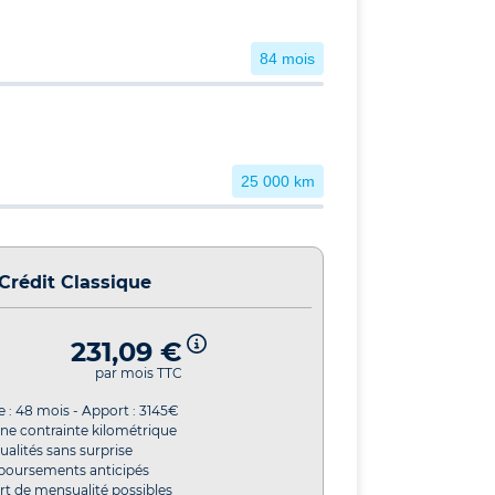
84 mois
25 000 km
Crédit Classique
231,09 €
par mois TTC
e :
48
mois - Apport :
3145
€
ne contrainte kilométrique
alités sans surprise
oursements anticipés
t de mensualité possibles