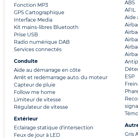
ABS
Fonction MP3
AFIL
GPS Cartographique
Aide 
Interface Media
Airb
Kit mains-libres Bluetooth
Airba
Prise USB
Airb
Radio numérique DAB
Airba
Services connectés
Airba
Conduite
Anti
Déte
Aide au démarrage en côte
ESP
Arrêt et redémarrage auto. du moteur
Frei
Capteur de pluie
Phare
Follow me home
Reco
Limiteur de vitesse
signa
Régulateur de vitesse
Témo
Extérieur
Autr
Eclairage statique d'intersection
Gris 
Feux de jour à LED