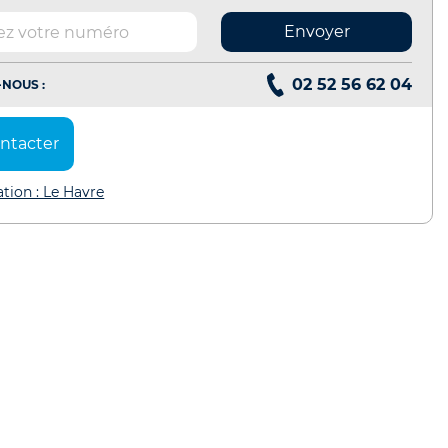
Envoyer
02 52 56 62 04
NOUS :
ntacter
ation : Le Havre