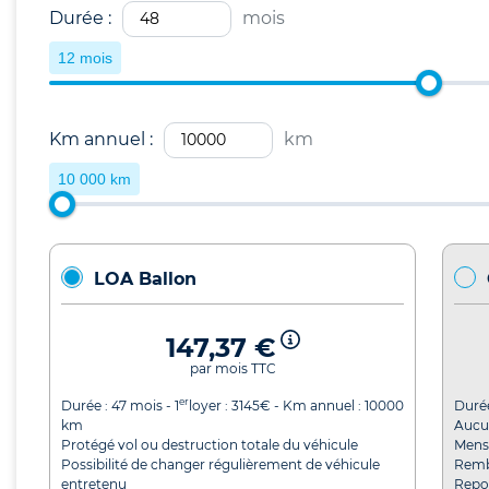
Durée :
mois
12 mois
Km annuel :
km
10 000 km
LOA Ballon
147,37 €
par mois TTC
er
Durée :
47
mois - 1
loyer :
3145
€ - Km annuel :
10000
Duré
km
Aucu
Protégé vol ou destruction totale du véhicule
Mensu
Possibilité de changer régulièrement de véhicule
Remb
entretenu
Repor