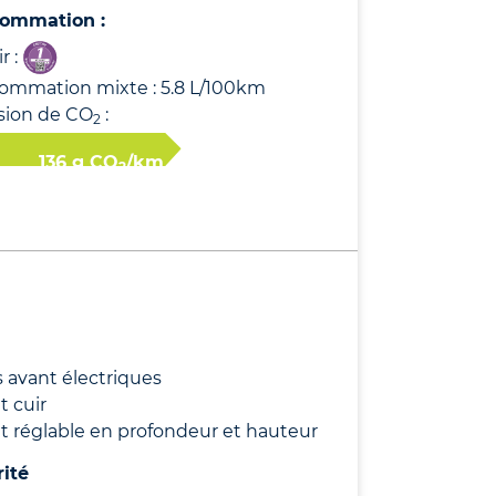
ommation :
r :
ommation mixte : 5.8 L/100km
sion de CO
:
2
136 g CO
/km
2
s avant électriques
t cuir
t réglable en profondeur et hauteur
rité