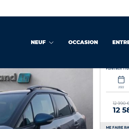
NEUF
OCCASION
ENTR
ross occasion
CITROEN C3 Aircross PureTech 110ch S&S Rip C
CITROEN
PureTech 110
2022
12 990 
12 5
ME FAIRE RA