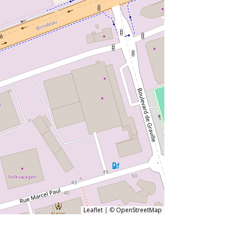
Leaflet
|
©
OpenStreetMap