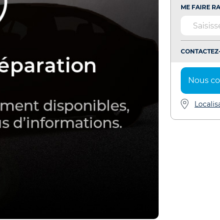
ME FAIRE RA
CONTACTEZ-
Nous co
Localis