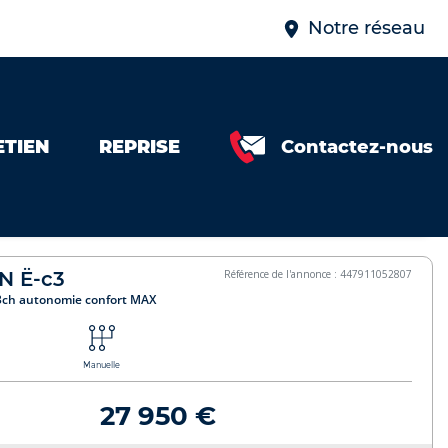
Notre réseau
ETIEN
REPRISE
Contactez-nous
AX 447911052807
> Véhicule réservé <
N Ë-c3
Référence de l'annonce : 447911052807
13ch autonomie confort MAX
Manuelle
27 950 €