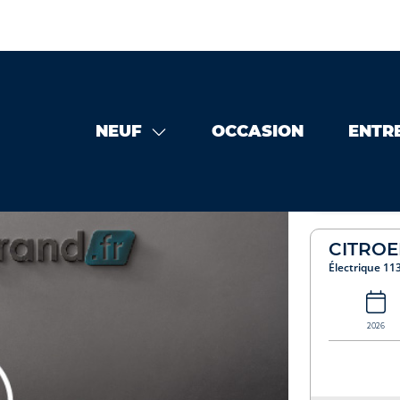
NEUF
OCCASION
ENTR
ccasion
CITROEN Ë-c3 Électrique 113ch autonomie confort M
CITROE
Électrique 1
2026