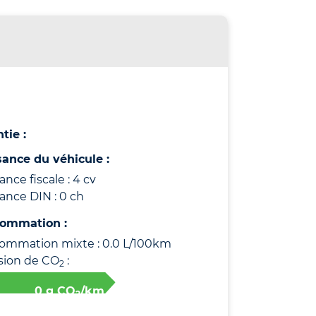
tie :
sance du véhicule :
ance fiscale : 4 cv
ance DIN : 0 ch
ommation :
ommation mixte : 0.0 L/100km
sion de CO
:
2
0 g CO
/km
2