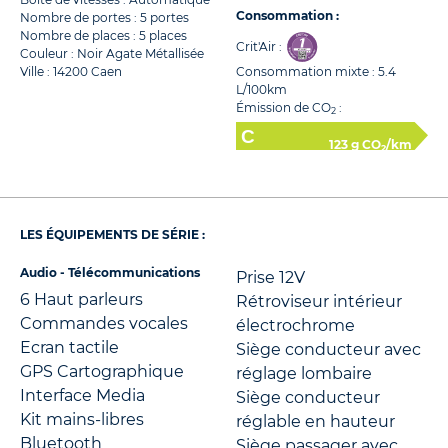
Consommation :
Nombre de portes : 5 portes
Nombre de places : 5 places
Crit'Air :
Couleur : Noir Agate Métallisée
Ville : 14200 Caen
Consommation mixte : 5.4
L/100km
Émission de CO
:
2
123 g CO
/km
2
LES ÉQUIPEMENTS DE SÉRIE :
Audio - Télécommunications
Prise 12V
6 Haut parleurs
Rétroviseur intérieur
Commandes vocales
électrochrome
Ecran tactile
Siège conducteur avec
GPS Cartographique
réglage lombaire
Interface Media
Siège conducteur
Kit mains-libres
réglable en hauteur
Bluetooth
Siège passager avec