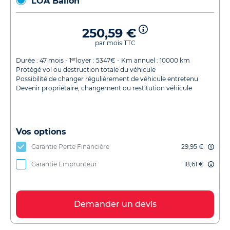
LOA Ballon
250,59 €
par mois TTC
er
Durée :
47
mois - 1
loyer :
5347
€ - Km annuel :
10000
km
Protégé vol ou destruction totale du véhicule
Possibilité de changer régulièrement de véhicule entretenu
Devenir propriétaire, changement ou restitution véhicule
Vos options
Garantie Perte Financière
29,95 €
Garantie Emprunteur
18,61 €
Demander un devis