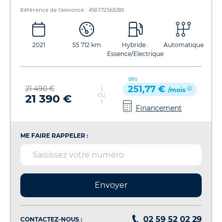
Référence de l'annonce : 450772563280
2021
55 712 km
Hybride :
Automatique
Essence/Electrique
dès
251,77 €
21 490 €
/mois
21 390 €
OU
Financement
ME FAIRE RAPPELER :
Envoyer
02 59 52 02 29
CONTACTEZ-NOUS :