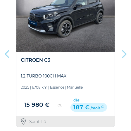
CITROEN C3
1.2 TURBO 100CH MAX
2
B
2025
|
6708 km
|
Essence
|
Manuelle
2
E
dès
15 980 €
OU
187 €
/mois
Saint-Lô