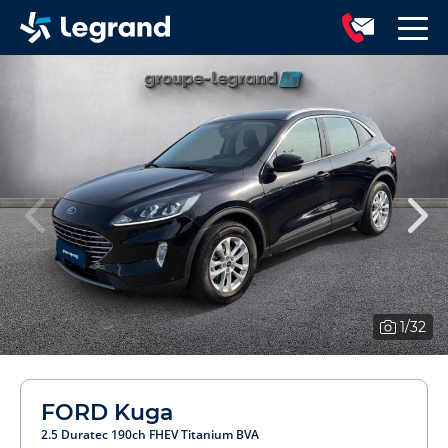
1
/32
FORD Kuga
2.5 Duratec 190ch FHEV Titanium BVA