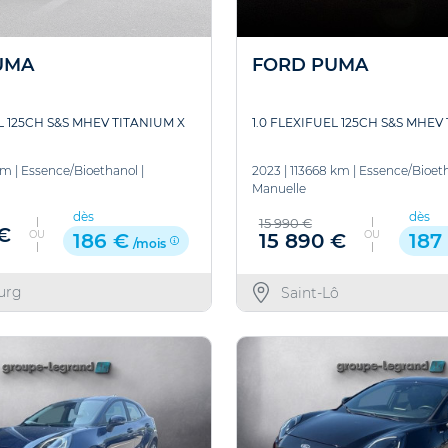
UMA
FORD PUMA
L 125CH S&S MHEV TITANIUM X
1.0 FLEXIFUEL 125CH S&S MHEV
km
|
Essence/Bioethanol
|
2023
|
113668 km
|
Essence/Bioet
Manuelle
dès
dès
15 990 €
 €
OU
OU
15 890 €
186 €
187
/mois
urg
Saint-Lô