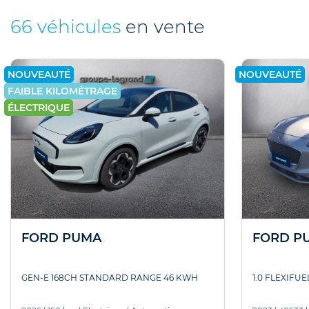
66 véhicules
en vente
NOUVEAUTÉ
NOUVEAUTÉ
FAIBLE KILOMÉTRAGE
ÉLECTRIQUE
FORD PUMA
FORD P
GEN-E 168CH STANDARD RANGE 46 KWH
1.0 FLEXIFU