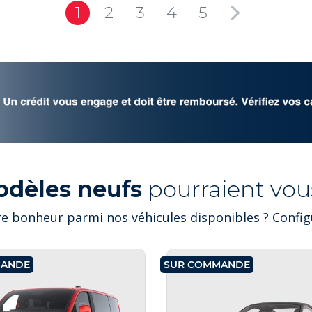
1
2
3
4
5
odèles neufs
pourraient vous
e bonheur parmi nos véhicules disponibles ? Configu
MANDE
SUR COMMANDE