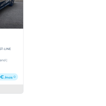
ST-LINE
anol
|
 €
/mois