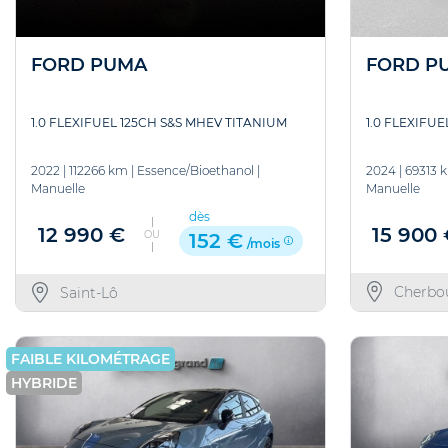
FORD P
FORD PUMA
1.0 FLEXIFUE
1.0 FLEXIFUEL 125CH S&S MHEV TITANIUM
2024
|
69313 
2022
|
112266 km
|
Essence/Bioethanol
|
Manuelle
Manuelle
dès
15 900
12 990 €
OU
152 €
/mois
Cherbo
Saint-Lô
FAIBLE KILOMÉTRAGE
HYBRIDE