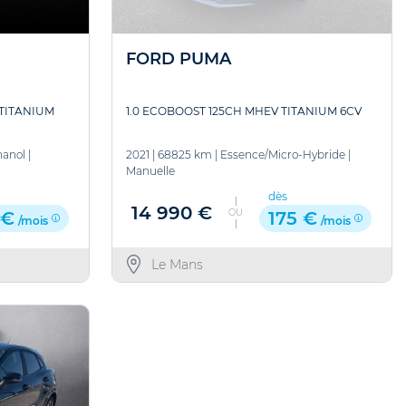
FORD PUMA
1.0 ECOBOOST 125CH MHEV TITANIUM 6CV
 TITANIUM
2021
|
68825 km
|
Essence/Micro-Hybride
|
hanol
|
Manuelle
dès
14 990 €
OU
175 €
 €
/mois
/mois
Le Mans