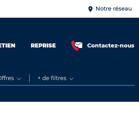
Notre réseau
ETIEN
REPRISE
Contactez-nous
Neuve &
faible km
Occasion
ffres
+ de filtres