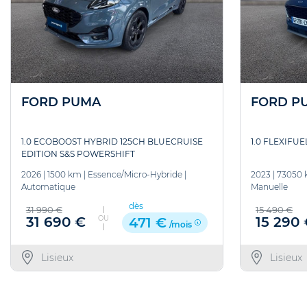
FORD PUMA
FORD P
1.0 ECOBOOST HYBRID 125CH BLUECRUISE
1.0 FLEXIFU
EDITION S&S POWERSHIFT
2026
|
1500 km
|
Essence/Micro-Hybride
|
2023
|
73050
Automatique
Manuelle
dès
31 990 €
15 490 €
OU
31 690 €
15 290
471 €
/mois
Lisieux
Lisieux