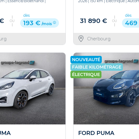
km
|
Essence/Bioethanol
|
2026
|
150 km
|
Electrique
|
Autom
dès
dès
 €
31 890 €
OU
OU
193 €
469
/mois
urg
Cherbourg
NOUVEAUTÉ
FAIBLE KILOMÉTRAGE
ÉLECTRIQUE
UMA
FORD PUMA