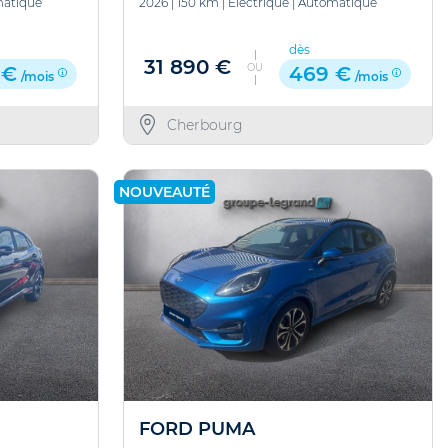
atique
2026
|
150 km
|
Electrique
|
Automatique
dès
31 890 €
OU
 €
469 €
/mois
/mois
Cherbourg
NOUVEAUTÉ
FORD PUMA