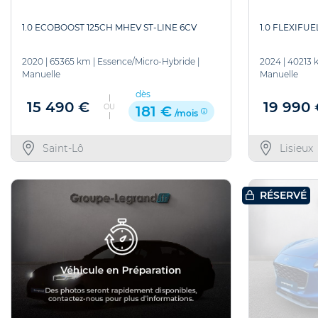
1.0 FLEXIFUE
1.0 ECOBOOST 125CH MHEV ST-LINE 6CV
2024
|
40213 
2020
|
65365 km
|
Essence/Micro-Hybride
|
Manuelle
Manuelle
dès
19 990
15 490 €
OU
181 €
/mois
Lisieux
Saint-Lô
RÉSERVÉ