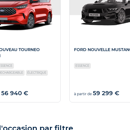
OUVEAU TOURNEO
FORD NOUVELLE MUSTAN
M
ESSENCE
ESSENCE
RECHARGEABLE
ÉLECTRIQUE
56 940 €
59 299 €
à partir de
occasion par filtre