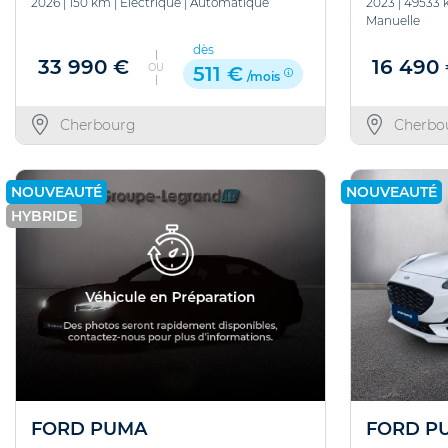
2026
|
150 km
|
Electrique
|
Automatique
2023
|
49533 
Manuelle
dès
33 990 €
16 490
OU
511 €
/mois
Cherbourg
Cherbo
NOUVEAUTÉ
NOUVEAUTÉ
HYBRIDE
FORD P
FORD PUMA