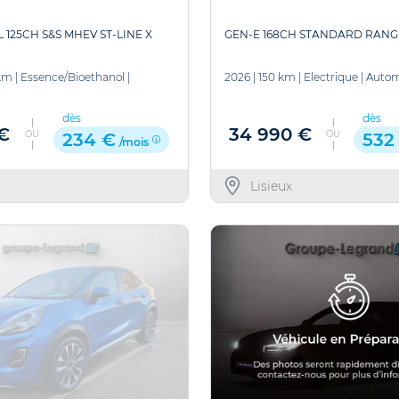
L 125CH S&S MHEV ST-LINE X
GEN-E 168CH STANDARD RANG
km
|
Essence/Bioethanol
|
2026
|
150 km
|
Electrique
|
Autom
dès
dès
 €
34 990 €
OU
OU
234 €
532
/mois
Lisieux