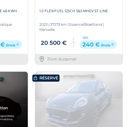
E 46 KWH
1.0 FLEXIFUEL 125CH S&S MHEV ST-LINE
atique
2023
|
37579 km
|
Essence/Bioethanol
|
Manuelle
dès
20 500 €
OU
 €
240 €
/mois
/mois
Pont-Audemer
RÉSERVÉ