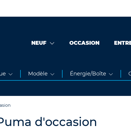
NEUF
OCCASION
ENTR
ue
Modèle
Énergie/Boîte
O
asion
Puma d'occasion