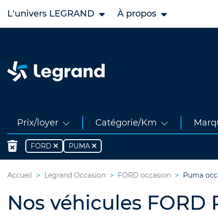
L'univers LEGRAND
À propos
Prix/loyer
Catégorie/Km
Marq
FORD
PUMA
Accueil
Legrand Occasion
FORD occasion
Puma occ
Nos véhicules FORD 