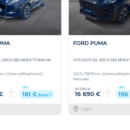
UMA
FORD PUMA
EL 125CH S&S MHEV TITANIUM
1.0 FLEXIFUEL 125CH S&S MHEV 
 km
|
Essence/Bioethanol
|
2023
|
71879 km
|
Essence/Bioeth
Manuelle
dès
dès
16 790 €
OU
OU
 €
16 690 €
181 €
196
/mois
Caen