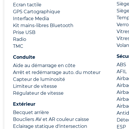
Siège
Ecran tactile
Siège
GPS Cartographique
Temp
Interface Media
Verro
Kit mains-libres Bluetooth
Vitre
Prise USB
Vitre
Radio
Volan
TMC
Sécu
Conduite
ABS
Aide au démarrage en côte
AFIL
Arrêt et redémarrage auto. du moteur
Airb
Capteur de luminosité
Airba
Limiteur de vitesse
Airb
Régulateur de vitesse
Airba
Extérieur
Airba
Becquet arrière
Anti
Boucliers AV et AR couleur caisse
Déte
Eclairage statique d'intersection
ESP