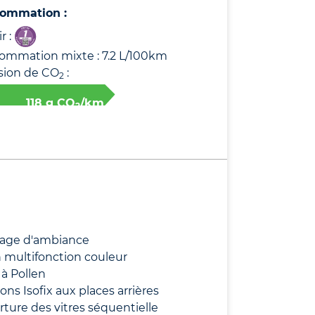
ommation :
r :
ommation mixte : 7.2 L/100km
sion de CO
:
2
118 g CO
/km
2
rage d'ambiance
 multifonction couleur
e à Pollen
ions Isofix aux places arrières
ture des vitres séquentielle