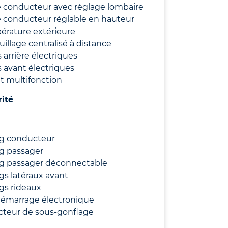
 conducteur avec réglage lombaire
 conducteur réglable en hauteur
érature extérieure
uillage centralisé à distance
s arrière électriques
s avant électriques
t multifonction
rité
ag conducteur
g passager
ag passager déconnectable
gs latéraux avant
gs rideaux
démarrage électronique
cteur de sous-gonflage