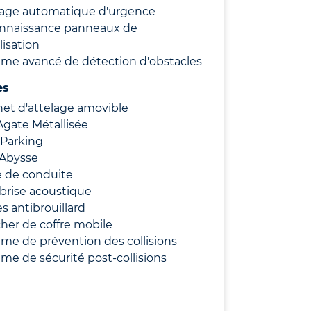
nage automatique d'urgence
nnaissance panneaux de
lisation
ème avancé de détection d'obstacles
es
et d'attelage amovible
Agate Métallisée
 Parking
 Abysse
 de conduite
brise acoustique
s antibrouillard
her de coffre mobile
me de prévention des collisions
me de sécurité post-collisions