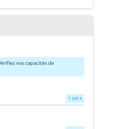
érifiez vos capacités de
7 195 €