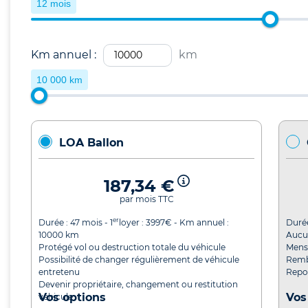
12 mois
Km annuel :
km
10 000 km
LOA Ballon
187,34 €
par mois TTC
er
Durée :
47
mois - 1
loyer :
3997
€ - Km annuel :
Duré
10000
km
Aucu
Protégé vol ou destruction totale du véhicule
Mensu
Possibilité de changer régulièrement de véhicule
Remb
entretenu
Repor
Devenir propriétaire, changement ou restitution
Vos options
Vos
véhicule