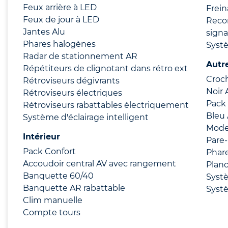
Feux arrière à LED
Frei
Feux de jour à LED
Reco
Jantes Alu
signa
Phares halogènes
Syst
Radar de stationnement AR
Autr
Répétiteurs de clignotant dans rétro ext
Croch
Rétroviseurs dégivrants
Noir 
Rétroviseurs électriques
Pack
Rétroviseurs rabattables électriquement
Bleu
Système d'éclairage intelligent
Mode
Intérieur
Pare-
Pack Confort
Phare
Accoudoir central AV avec rangement
Planc
Banquette 60/40
Systè
Banquette AR rabattable
Systè
Clim manuelle
Compte tours