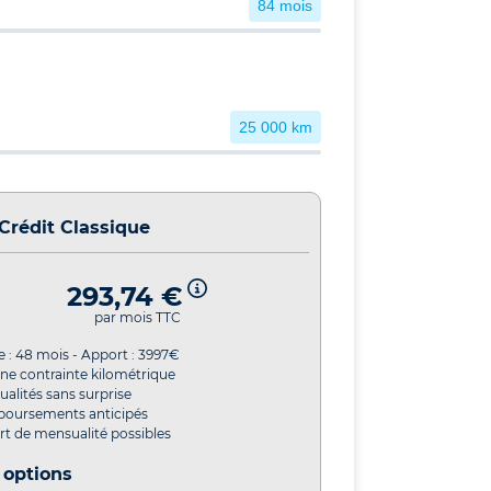
84 mois
25 000 km
Crédit Classique
293,74 €
par mois TTC
e :
48
mois - Apport :
3997
€
ne contrainte kilométrique
alités sans surprise
oursements anticipés
t de mensualité possibles
 options