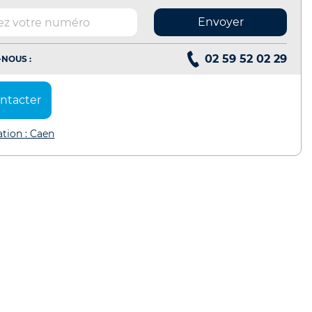
Envoyer
02 59 52 02 29
NOUS :
ntacter
ation : Caen