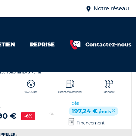
Notre réseau
ETIEN
REPRISE
Contactez-nous
173123280
Puma
Référence de l'annonce : 448173123280
 125ch S&S mHEV ST-Line
96 205 km
Essence/Bioethanol
Manuelle
dès
€
197,24 €
/mois
90 €
OU
-6%
Financement
PPELER :