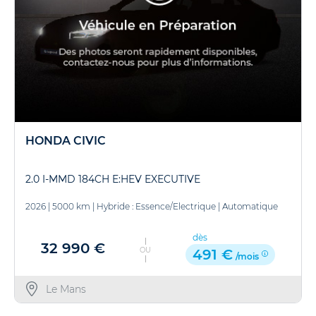
HONDA CIVIC
2.0 I-MMD 184CH E:HEV EXECUTIVE
2026
|
5000 km
|
Hybride : Essence/Electrique
|
Automatique
dès
32 990 €
OU
491 €
/mois
Le Mans