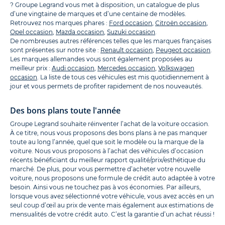
? Groupe Legrand vous met à disposition, un catalogue de plus
d’une vingtaine de marques et d’une centaine de modèles.
Retrouvez nos marques phares :
Ford occasion
,
Citroën occasion
,
Opel occasion
,
Mazda occasion
,
Suzuki occasion
.
De nombreuses autres références telles que les marques françaises
sont présentes sur notre site :
Renault occasion
,
Peugeot occasion
.
Les marques allemandes vous sont également proposées au
meilleur prix :
Audi occasion
,
Mercedes occasion
,
Volkswagen
occasion
. La liste de tous ces véhicules est mis quotidiennement à
jour et vous permets de profiter rapidement de nos nouveautés.
Des bons plans toute l'année
Groupe Legrand souhaite réinventer l’achat de la voiture occasion.
À ce titre, nous vous proposons des bons plans à ne pas manquer
toute au long l’année, quel que soit le modèle ou la marque de la
voiture. Nous vous proposons à l’achat des véhicules d’occasion
récents bénéficiant du meilleur rapport qualité/prix/esthétique du
marché. De plus, pour vous permettre d’acheter votre nouvelle
voiture, nous proposons une formule de crédit auto adaptée à votre
besoin. Ainsi vous ne touchez pas à vos économies. Par ailleurs,
lorsque vous avez sélectionné votre véhicule, vous avez accès en un
seul coup d’œil au prix de vente mais également aux estimations de
mensualités de votre crédit auto. C’est la garantie d’un achat réussi !