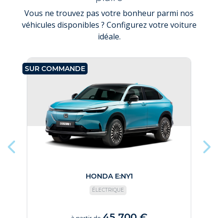
Vous ne trouvez pas votre bonheur parmi nos
véhicules disponibles ? Configurez votre voiture
idéale.
SUR COMMANDE
SU
HONDA E:NY1
ÉLECTRIQUE
45 700 €