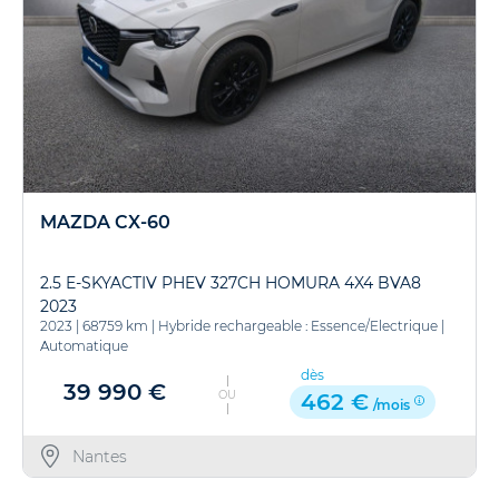
MAZDA CX-60
2.5 E-SKYACTIV PHEV 327CH HOMURA 4X4 BVA8
2023
2023
|
68759 km
|
Hybride rechargeable : Essence/Electrique
|
Automatique
dès
39 990 €
OU
462 €
/mois
Nantes