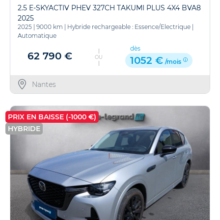
2.5 E-SKYACTIV PHEV 327CH TAKUMI PLUS 4X4 BVA8
2025
2025
|
9000 km
|
Hybride rechargeable : Essence/Electrique
|
Automatique
dès
62 790 €
OU
1052 €
/mois
Nantes
PRIX EN BAISSE (-1000 €)
HYBRIDE