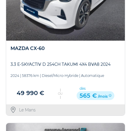
MAZDA CX-60
3.3 E-SKYACTIV D 254CH TAKUMI 4X4 BVA8 2024
2024
|
58376 km
|
Diesel/Micro-Hybride
|
Automatique
dès
49 990 €
OU
565 €
/mois
Le Mans