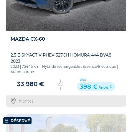
MAZDA CX-60
2.5 E-SKYACTIV PHEV 327CH HOMURA 4X4 BVA8
2023
2023
|
75446 km
|
Hybride rechargeable : Essence/Electrique
|
Automatique
dès
33 980 €
OU
398 €
/mois
Nantes
RÉSERVÉ