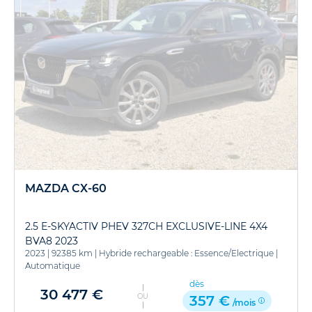
MAZDA CX-60
2.5 E-SKYACTIV PHEV 327CH EXCLUSIVE-LINE 4X4
BVA8 2023
2023
|
92385 km
|
Hybride rechargeable : Essence/Electrique
|
Automatique
dès
30 477 €
OU
357 €
/mois