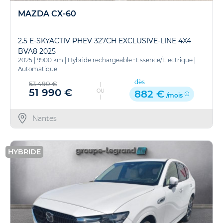
MAZDA CX-60
2.5 E-SKYACTIV PHEV 327CH EXCLUSIVE-LINE 4X4
BVA8 2025
2025
|
9900 km
|
Hybride rechargeable : Essence/Electrique
|
Automatique
dès
53 490 €
51 990 €
OU
882 €
/mois
Nantes
HYBRIDE