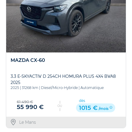
MAZDA CX-60
3.3 E-SKYACTIV D 254CH HOMURA PLUS 4X4 BVA8
2025
2025
|
31268 km
|
Diesel/Micro-Hybride
|
Automatique
dès
61 490 €
55 990 €
OU
1015 €
/mois
Le Mans