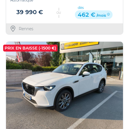
Automatique
dès
39 990 €
OU
462 €
/mois
Rennes
PRIX EN BAISSE (-1500 €)