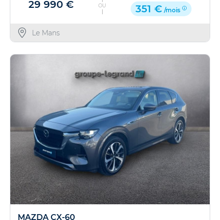
29 990 €
OU
351 €
/mois
Le Mans
MAZDA CX-60