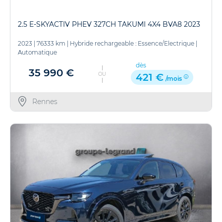
2.5 E-SKYACTIV PHEV 327CH TAKUMI 4X4 BVA8 2023
2023
|
76333 km
|
Hybride rechargeable : Essence/Electrique
|
Automatique
dès
35 990 €
OU
421 €
/mois
Rennes