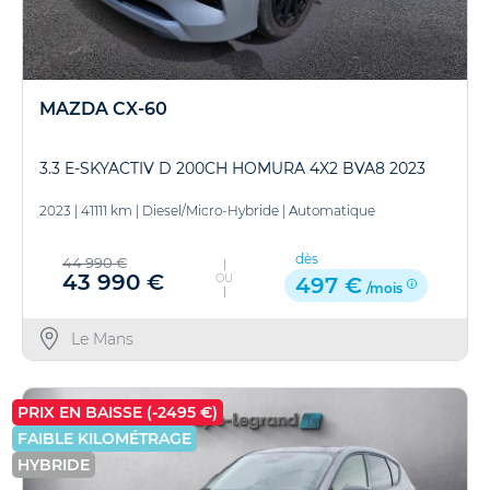
MAZDA CX-60
3.3 E-SKYACTIV D 200CH HOMURA 4X2 BVA8 2023
2023
|
41111 km
|
Diesel/Micro-Hybride
|
Automatique
dès
44 990 €
43 990 €
OU
497 €
/mois
Le Mans
PRIX EN BAISSE (-2495 €)
FAIBLE KILOMÉTRAGE
HYBRIDE