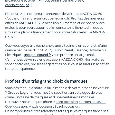
la catégorie et type (
4×4 Tout terrain
,
berline
,
break
,
cabriolet
,
coupé
…).
Découvrez de nombreuse annonces de voitures MAZDA CX-60
d'occasion à vendre sur
groupe-legrand.fr
. Profitez des meilleurs
offres de MAZDA CX-60 d'occasion du marché et de nos services
exclusifs pour votre automobile : consultez la fiche technique et
simulez le plan de financement pour votre futur véhicule MAZDA
CX-60.
Que vous soyez à la recherche d'une citadine, d'un cabriolet, d’une
grande berline ou d'un SUV... Qu'il soit Diesel, Essence, Hybride ou
Electrique...
groupe-legrand.fr
vous propose un large choix
d'annonces de véhicules d'occasion MAZDA CX-60. Nos voitures
sont contrôlées, révisées et garanties pour vous assurer un achat en
toute transparence.
Profitez d'un très grand choix de marques
Vous hésitez sur la marque ou le modèle de votre prochaine voiture
? Groupe Legrand vous met à disposition, un catalogue de plus
d’une vingtaine de marques et d’une centaine de modèles.
Retrouvez nos marques phares :
Ford occasion
,
Citroën occasion
,
Opel occasion
,
Mazda occasion
,
Suzuki occasion
.
De nombreuses autres références telles que les marques françaises