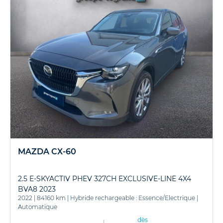
MAZDA CX-60
2.5 E-SKYACTIV PHEV 327CH EXCLUSIVE-LINE 4X4
BVA8 2023
2022
|
84160 km
|
Hybride rechargeable : Essence/Electrique
|
Automatique
dès