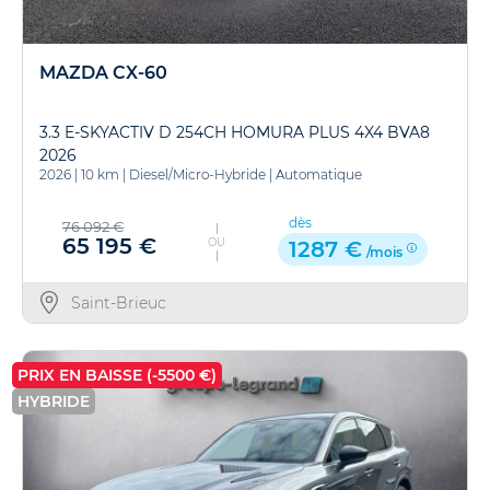
MAZDA CX-60
3.3 E-SKYACTIV D 254CH HOMURA PLUS 4X4 BVA8
2026
2026
|
10 km
|
Diesel/Micro-Hybride
|
Automatique
dès
76 092 €
65 195 €
OU
1287 €
/mois
Saint-Brieuc
PRIX EN BAISSE (-5500 €)
HYBRIDE