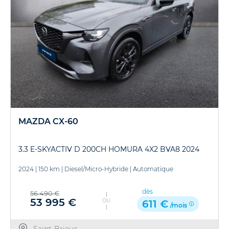
MAZDA CX-60
3.3 E-SKYACTIV D 200CH HOMURA 4X2 BVA8 2024
2024
|
150 km
|
Diesel/Micro-Hybride
|
Automatique
dès
56 490 €
53 995 €
OU
611 €
/mois
Saint-Brieuc