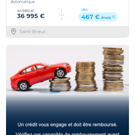
Automatique
dès
41 990 €
36 995 €
OU
467 €
/mois
Saint-Brieuc