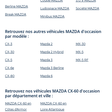
Coupé MAZDA
S.U.V MAZDA
Berline MAZDA
Ludospace MAZDA
Société MAZDA
Break MAZDA
Minibus MAZDA
Retrouvez nos autres véhicules MAZDA d'occasion
par modèle :
CX-3
Mazda 2
MX-30
CX-30
Mazda 2 Hybrid
MX-5
CX-5
Mazda 3
MX-5 RF
CX-6e
Mazda 3 Berline
CX-80
Mazda 6
Retrouvez nos véhicules MAZDA CX-60 d'occasion
par département et ville :
MAZDA CX-60 en
MAZDA CX-60 en
Côtes d'Armor
Loire Atlantique