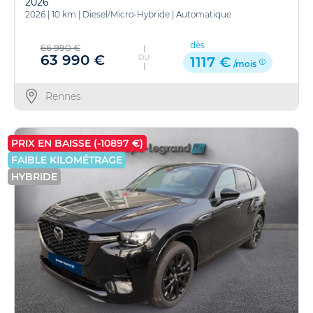
2026
2026
|
10 km
|
Diesel/Micro-Hybride
|
Automatique
dès
66 990 €
63 990 €
OU
1117 €
/mois
Rennes
PRIX EN BAISSE (-10897 €)
FAIBLE KILOMÉTRAGE
HYBRIDE