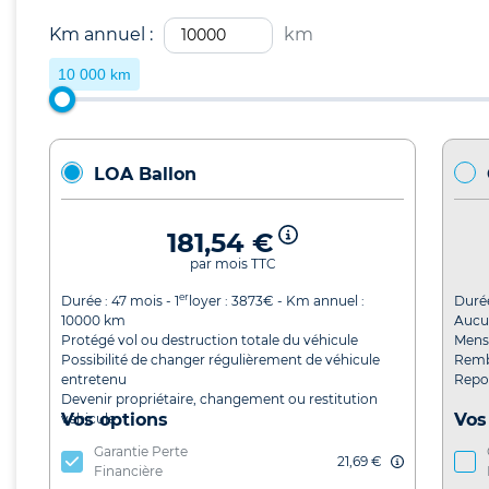
Km annuel :
km
10 000 km
LOA Ballon
181,54 €
par mois TTC
er
Durée :
47
mois - 1
loyer :
3873
€ - Km annuel :
Duré
10000
km
Aucu
Protégé vol ou destruction totale du véhicule
Mensu
Possibilité de changer régulièrement de véhicule
Remb
entretenu
Repor
Devenir propriétaire, changement ou restitution
Vos options
Vos
véhicule
Garantie Perte
21,69 €
Financière