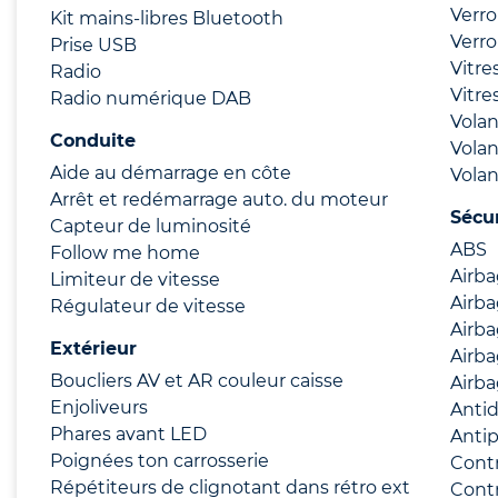
Verro
Kit mains-libres Bluetooth
Verro
Prise USB
Vitre
Radio
Vitre
Radio numérique DAB
Volan
Conduite
Volan
Aide au démarrage en côte
Volan
Arrêt et redémarrage auto. du moteur
Sécu
Capteur de luminosité
ABS
Follow me home
Airb
Limiteur de vitesse
Airba
Régulateur de vitesse
Airba
Extérieur
Airba
Boucliers AV et AR couleur caisse
Airba
Enjoliveurs
Anti
Phares avant LED
Anti
Poignées ton carrosserie
Cont
Répétiteurs de clignotant dans rétro ext
Contr