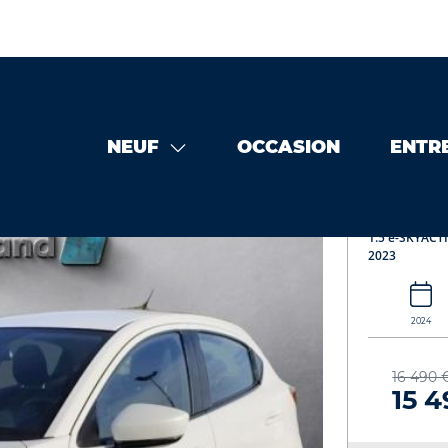
NEUF
OCCASION
ENTR
 occasion
MAZDA Mazda 2 1.5 e-SKYACTIV G M Hybrid 90ch Ce
MAZDA 
1.5 e-SKYACTI
2023
2024
16 490 
15 4