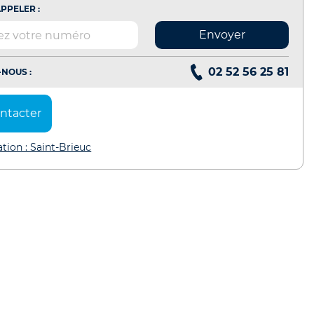
PPELER :
Envoyer
02 52 56 25 81
NOUS :
ntacter
ation : Saint-Brieuc