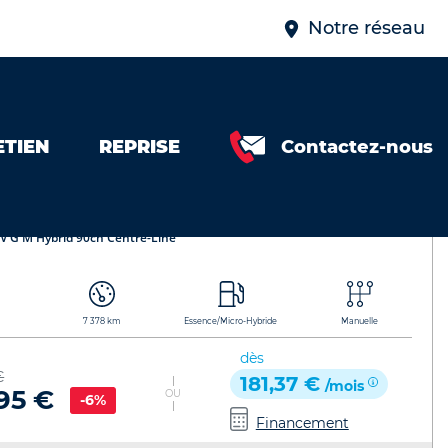
Notre réseau
ETIEN
REPRISE
Contactez-nous
ntre-Line 2023 443113772072
Mazda 2
Référence de l'annonce : 443113772072
V G M Hybrid 90ch Centre-Line
7 378 km
Essence/Micro-Hybride
Manuelle
dès
€
181,37 €
/mois
95 €
OU
-6%
Financement