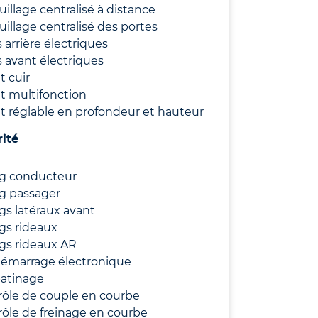
uillage centralisé à distance
uillage centralisé des portes
s arrière électriques
s avant électriques
t cuir
t multifonction
t réglable en profondeur et hauteur
rité
ag conducteur
g passager
gs latéraux avant
gs rideaux
gs rideaux AR
démarrage électronique
patinage
rôle de couple en courbe
ôle de freinage en courbe