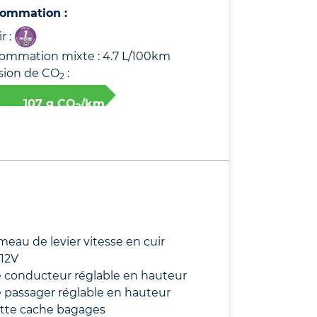
ommation :
r :
ommation mixte : 4.7 L/100km
sion de CO
:
2
107 g CO
/km
2
au de levier vitesse en cuir
 12V
 conducteur réglable en hauteur
 passager réglable en hauteur
ette cache bagages