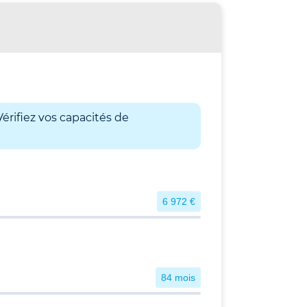
érifiez vos capacités de
6 972 €
84 mois