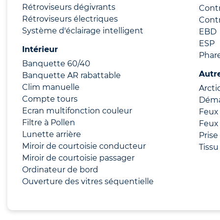
Rétroviseurs dégivrants
Contr
Rétroviseurs électriques
Contr
Système d'éclairage intelligent
EBD
ESP
Intérieur
Phare
Banquette 60/40
Autr
Banquette AR rabattable
Clim manuelle
Arcti
Compte tours
Déma
Ecran multifonction couleur
Feux 
Filtre à Pollen
Feux 
Lunette arrière
Prise
Miroir de courtoisie conducteur
Tissu
Miroir de courtoisie passager
Ordinateur de bord
Ouverture des vitres séquentielle