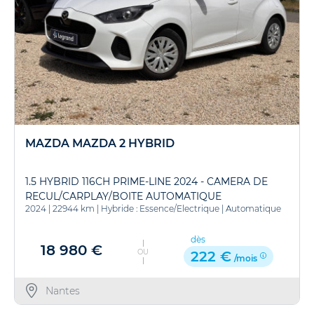
MAZDA MAZDA 2 HYBRID
1.5 HYBRID 116CH PRIME-LINE 2024 - CAMERA DE
RECUL/CARPLAY/BOITE AUTOMATIQUE
2024
|
22944 km
|
Hybride : Essence/Electrique
|
Automatique
dès
18 980 €
OU
222 €
/mois
Nantes