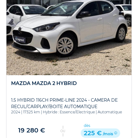
MAZDA MAZDA 2 HYBRID
1.5 HYBRID 116CH PRIME-LINE 2024 - CAMERA DE
RECUL/CARPLAY/BOITE AUTOMATIQUE
2024
|
17325 km
|
Hybride : Essence/Electrique
|
Automatique
dès
19 280 €
OU
225 €
/mois