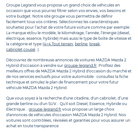
Groupe Legrand vous propose un grand choix de véhicules en
occasion que vous pourrez filtrer selon vos envies, vos besoins et
votre budget. Notre site groupe vous permettra de définir
facilement tous vos critères. Sélectionnez les caractéristiques
souhaitez pour l’achat de votre future voiture comme par exemple :
La marque et/ou le modèle, le kilométrage, l’année, l’énergie (diesel,
électrique, essence, hybride) mais aussi le type de boîte de vitesse et
la catégorie et type (
4×4 Tout terrain
,
berline
,
break
,
cabriolet
,
coupé
…).
Découvrez de nombreuse annonces de voitures MAZDA Mazda 2
Hybrid d'occasion à vendre sur
groupe-legrand.fr
. Profitez des
meilleurs offres de MAZDA Mazda 2 Hybrid d'occasion du marché et
de nos services exclusifs pour votre automobile : consultez la fiche
technique et simulez le plan de financement pour votre futur
véhicule MAZDA Mazda 2 Hybrid.
Que vous soyez à la recherche d'une citadine, d'un cabriolet, d’une
grande berline ou d'un SUV... Qu'il soit Diesel, Essence, Hybride ou
Electrique...
groupe-legrand.fr
vous propose un large choix
d'annonces de véhicules d'occasion MAZDA Mazda 2 Hybrid. Nos
voitures sont contrôlées, révisées et garanties pour vous assurer un
achat en toute transparence.