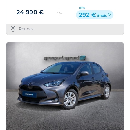
dès
24 990 €
OU
292 €
/mois
Rennes