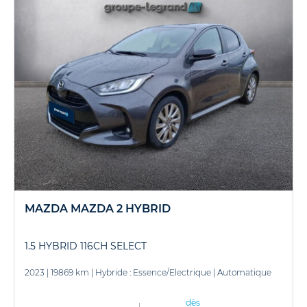
MAZDA MAZDA 2 HYBRID
1.5 HYBRID 116CH SELECT
2023
|
19869 km
|
Hybride : Essence/Electrique
|
Automatique
dès