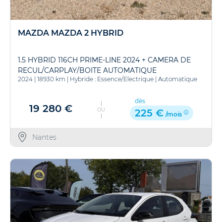
MAZDA MAZDA 2 HYBRID
1.5 HYBRID 116CH PRIME-LINE 2024 + CAMERA DE
RECUL/CARPLAY/BOITE AUTOMATIQUE
2024
|
18930 km
|
Hybride : Essence/Electrique
|
Automatique
dès
19 280 €
OU
225 €
/mois
Nantes