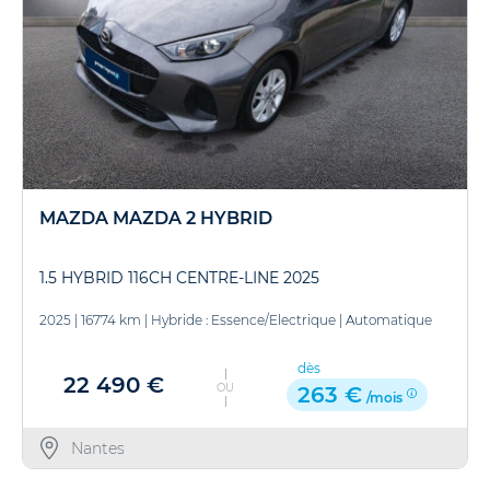
MAZDA MAZDA 2 HYBRID
1.5 HYBRID 116CH CENTRE-LINE 2025
2025
|
16774 km
|
Hybride : Essence/Electrique
|
Automatique
dès
22 490 €
OU
263 €
/mois
Nantes