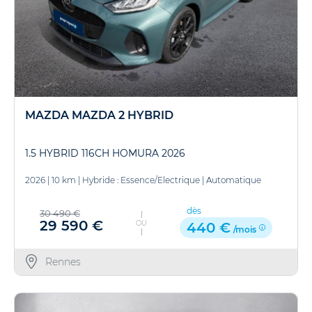
MAZDA MAZDA 2 HYBRID
1.5 HYBRID 116CH HOMURA 2026
2026
|
10 km
|
Hybride : Essence/Electrique
|
Automatique
dès
30 490 €
29 590 €
OU
440 €
/mois
Rennes