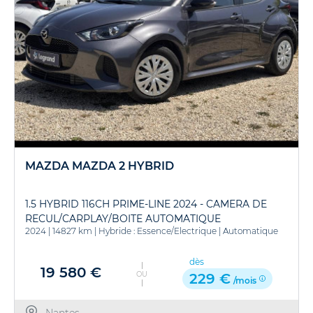
MAZDA MAZDA 2 HYBRID
1.5 HYBRID 116CH PRIME-LINE 2024 - CAMERA DE
RECUL/CARPLAY/BOITE AUTOMATIQUE
2024
|
14827 km
|
Hybride : Essence/Electrique
|
Automatique
dès
19 580 €
OU
229 €
/mois
Nantes