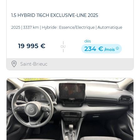
1.5 HYBRID 116CH EXCLUSIVE-LINE 2025
2025
|
3337 km
|
Hybride : Essence/Electrique
|
Automatique
dès
19 995 €
OU
234 €
/mois
Saint-Brieuc