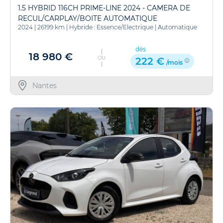
1.5 HYBRID 116CH PRIME-LINE 2024 - CAMERA DE
RECUL/CARPLAY/BOITE AUTOMATIQUE
2024
|
26199 km
|
Hybride : Essence/Electrique
|
Automatique
dès
18 980 €
OU
222 €
/mois
Nantes