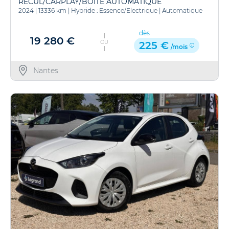
RECUL/CARPLAY/BOITE AUTOMATIQUE
2024
|
13336 km
|
Hybride : Essence/Electrique
|
Automatique
dès
19 280 €
OU
225 €
/mois
Nantes