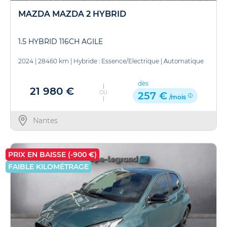
MAZDA MAZDA 2 HYBRID
1.5 HYBRID 116CH AGILE
2024
|
28460 km
|
Hybride : Essence/Electrique
|
Automatique
dès
21 980 €
OU
257 €
/mois
Nantes
PRIX EN BAISSE (-900 €)
FAIBLE KILOMÉTRAGE