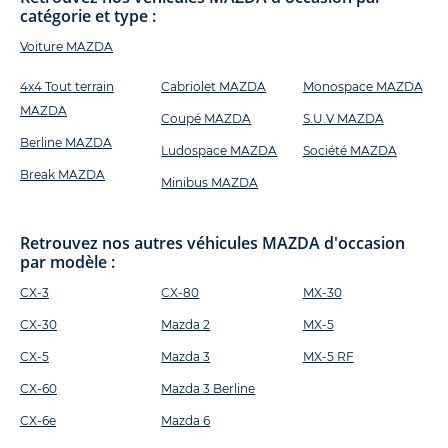
catégorie et type :
Voiture MAZDA
4x4 Tout terrain
Cabriolet MAZDA
Monospace MAZDA
MAZDA
Coupé MAZDA
S.U.V MAZDA
Berline MAZDA
Ludospace MAZDA
Société MAZDA
Break MAZDA
Minibus MAZDA
Retrouvez nos autres véhicules MAZDA d'occasion
par modèle :
CX-3
CX-80
MX-30
CX-30
Mazda 2
MX-5
CX-5
Mazda 3
MX-5 RF
CX-60
Mazda 3 Berline
CX-6e
Mazda 6