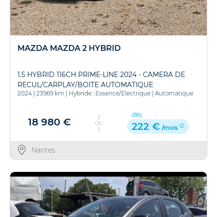
MAZDA MAZDA 2 HYBRID
1.5 HYBRID 116CH PRIME-LINE 2024 - CAMERA DE
RECUL/CARPLAY/BOITE AUTOMATIQUE
2024
|
23969 km
|
Hybride : Essence/Electrique
|
Automatique
dès
18 980 €
OU
222 €
/mois
Nantes