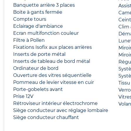
Banquette arrière 3 places
Assis
Boite à gants fermée
Camé
Compte tours
Cein
Eclairage d'ambiance
Clim
Ecran multifonction couleur
Déma
Filtre à Pollen
Lunet
Fixations Isofix aux places arrières
Miroi
Inserts de porte métal
Miroi
Inserts de tableau de bord métal
Régul
Ordinateur de bord
Systè
Ouverture des vitres séquentielle
Systè
Pommeau de levier vitesse en cuir
Tissu
Porte-gobelets avant
Verro
Prise 12V
Vitre
Rétroviseur intérieur électrochrome
Volan
Siège conducteur avec réglage lombaire
Siège conducteur chauffant