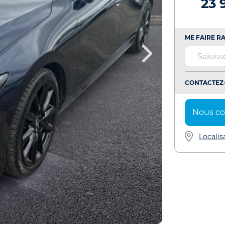
23 
ME FAIRE RA
CONTACTEZ-
Nous co
Localis