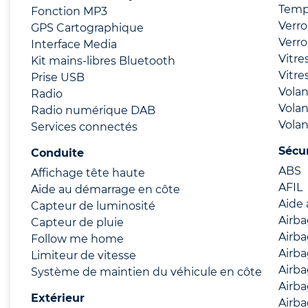
Temp
Fonction MP3
Verro
GPS Cartographique
Verro
Interface Media
Vitre
Kit mains-libres Bluetooth
Vitre
Prise USB
Volan
Radio
Volan
Radio numérique DAB
Volan
Services connectés
Sécu
Conduite
ABS
Affichage tête haute
AFIL
Aide au démarrage en côte
Aide 
Capteur de luminosité
Airb
Capteur de pluie
Airb
Follow me home
Airba
Limiteur de vitesse
Airba
Système de maintien du véhicule en côte
Airba
Extérieur
Airba