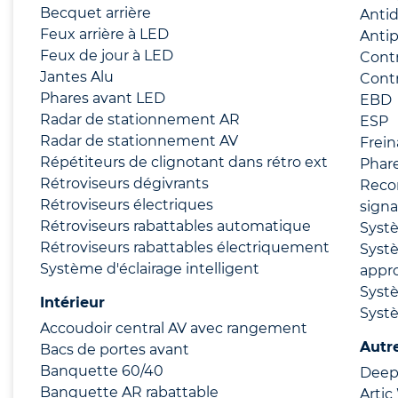
Becquet arrière
Anti
Feux arrière à LED
Anti
Feux de jour à LED
Contr
Jantes Alu
Contr
Phares avant LED
EBD
Radar de stationnement AR
ESP
Radar de stationnement AV
Frei
Répétiteurs de clignotant dans rétro ext
Phare
Rétroviseurs dégivrants
Reco
Rétroviseurs électriques
signa
Rétroviseurs rabattables automatique
Syst
Rétroviseurs rabattables électriquement
Systè
Système d'éclairage intelligent
appr
Syst
Intérieur
Syst
Accoudoir central AV avec rangement
Autr
Bacs de portes avant
Banquette 60/40
Deep 
Banquette AR rabattable
Artic