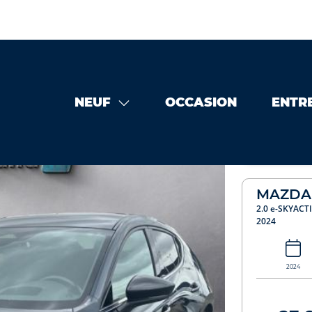
NEUF
OCCASION
ENTR
 occasion
MAZDA Mazda 3 2.0 e-SKYACTIV-G M-Hybrid 150ch
MAZDA 
2.0 e-SKYACT
2024
2024