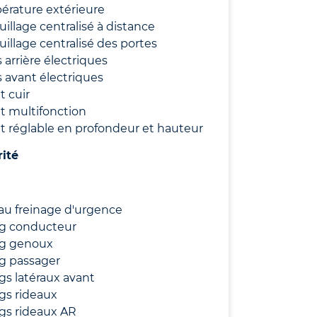
érature extérieure
uillage centralisé à distance
uillage centralisé des portes
s arrière électriques
s avant électriques
t cuir
t multifonction
t réglable en profondeur et hauteur
rité
au freinage d'urgence
ag conducteur
ag genoux
g passager
gs latéraux avant
gs rideaux
gs rideaux AR