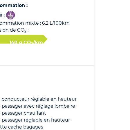
ommation :
r :
ommation mixte : 6.2 L/100km
sion de CO
:
2
140 g CO
/km
2
 conducteur réglable en hauteur
 passager avec réglage lombaire
 passager chauffant
 passager réglable en hauteur
ette cache bagages