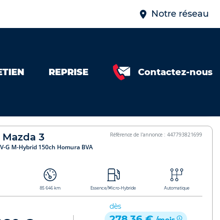
Notre réseau
ETIEN
REPRISE
Contactez-nous
 Homura BVA 2024 447793821699
> Véhicule réservé <
Mazda 3
Référence de l'annonce : 447793821699
IV-G M-Hybrid 150ch Homura BVA
85 646 km
Essence/Micro-Hybride
Automatique
dès
278,36 €