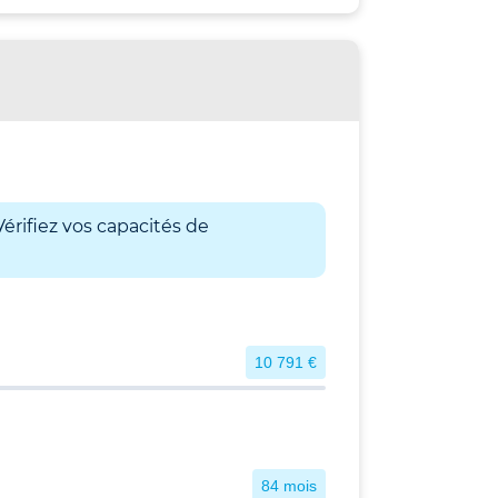
érifiez vos capacités de
10 791 €
84 mois