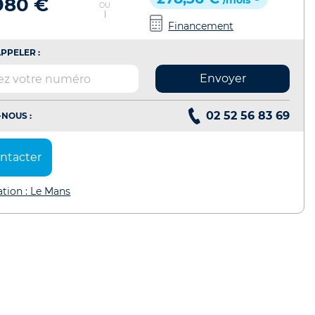
980 €
/mois
OU
Financement
PPELER :
Envoyer
02 52 56 83 69
NOUS :
ntacter
ation : Le Mans