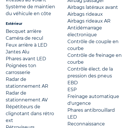
Airbag passager
Système de maintien
Airbags latéraux avant
du véhicule en côte
Airbags rideaux
Airbags rideaux AR
Extérieur
Antidémarrage
Becquet arrière
électronique
Caméra de recul
Contrôle de couple en
Feux arrière à LED
courbe
Jantes Alu
Contrôle de freinage en
Phares avant LED
courbe
Poignées ton
Contrôle élect. de la
carrosserie
pression des pneus
Radar de
EBD
stationnement AR
ESP
Radar de
Freinage automatique
stationnement AV
d'urgence
Répétiteurs de
Phares antibrouillard
clignotant dans rétro
LED
ext
Reconnaissance
Rétroviseurs