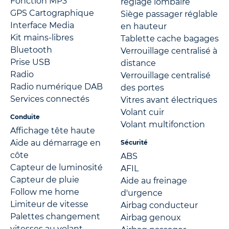
Fonction MP3
réglage lombaire
GPS Cartographique
Siège passager réglable
Interface Media
en hauteur
Kit mains-libres
Tablette cache bagages
Bluetooth
Verrouillage centralisé à
Prise USB
distance
Radio
Verrouillage centralisé
Radio numérique DAB
des portes
Services connectés
Vitres avant électriques
Volant cuir
Conduite
Volant multifonction
Affichage tête haute
Aide au démarrage en
Sécurité
côte
ABS
Capteur de luminosité
AFIL
Capteur de pluie
Aide au freinage
Follow me home
d'urgence
Limiteur de vitesse
Airbag conducteur
Palettes changement
Airbag genoux
vitesses au volant