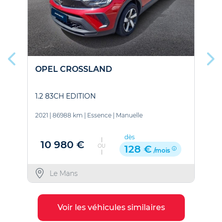
OPEL CROSSLAND
1.2 83CH EDITION
E
2021
|
86988 km
|
Essence
|
Manuelle
2
dès
10 980 €
OU
128 €
/mois
Le Mans
Voir les véhicules similaires