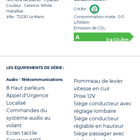
Couleur : Ceramic White
Crit'Air :
métallisé
Ville : 72230 Le Mans
Consommation mixte : 0.0
L/100km
Émission de CO
:
2
0 g CO
/km
2
LES ÉQUIPEMENTS DE SÉRIE :
Audio - Télécommunications
Pommeau de levier
8 Haut parleurs
vitesse en cuir
Appel d'Urgence
Prise 12V
Localisé
Siège conducteur avec
Commandes du
réglage lombaire
système audio au
Siège conducteur
volant
réglable en hauteur
Ecran tactile
Siège passager avec