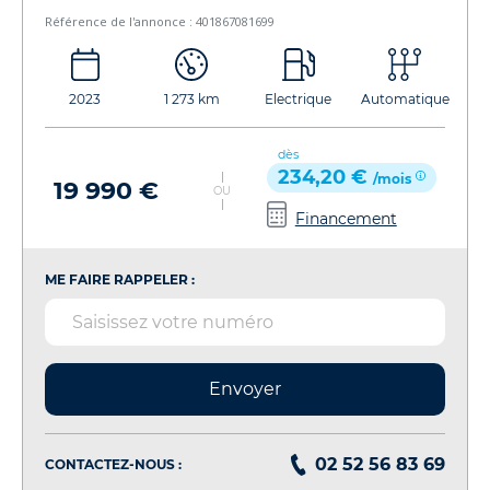
Référence de l'annonce : 401867081699
2023
1 273 km
Electrique
Automatique
dès
234,20 €
/mois
19 990 €
OU
Financement
ME FAIRE RAPPELER :
Envoyer
02 52 56 83 69
CONTACTEZ-NOUS :