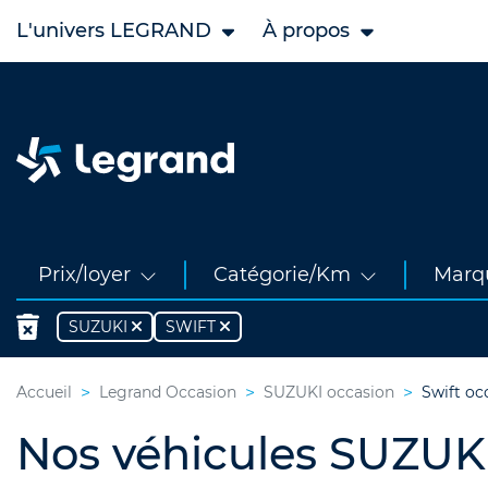
L'univers LEGRAND
À propos
Prix/loyer
Catégorie/Km
Marq
SUZUKI
SWIFT
Accueil
Legrand Occasion
SUZUKI occasion
Swift oc
Nos véhicules SUZUKI