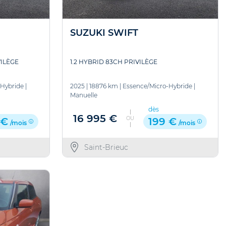
SUZUKI SWIFT
VILÈGE
1.2 HYBRID 83CH PRIVILÈGE
-Hybride
|
2025
|
18876 km
|
Essence/Micro-Hybride
|
Manuelle
dès
16 995 €
OU
 €
199 €
/mois
/mois
Saint-Brieuc