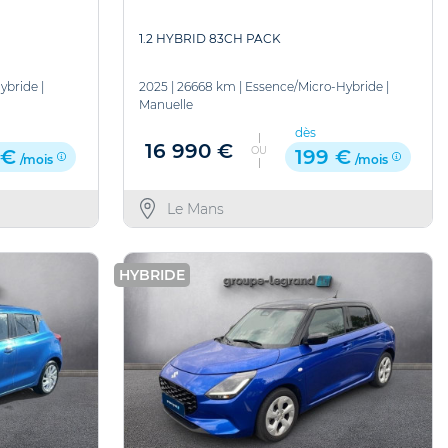
1.2 HYBRID 83CH PACK
ybride
|
2025
|
26668 km
|
Essence/Micro-Hybride
|
Manuelle
dès
16 990 €
OU
 €
199 €
/mois
/mois
Le Mans
HYBRIDE