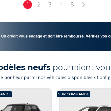
1
2
3
4
5
odèles neufs
pourraient vous
e bonheur parmi nos véhicules disponibles ? Configu
MANDE
SUR COMMANDE