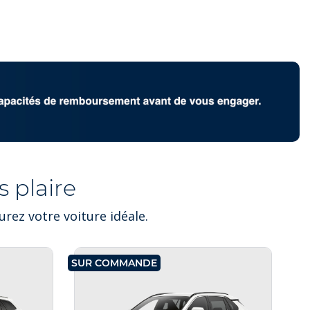
 plaire
rez votre voiture idéale.
SUR COMMANDE
SU