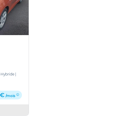
-Hybride
|
 €
/mois