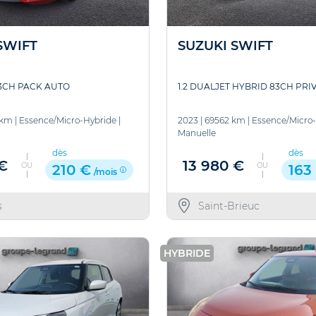
SWIFT
SUZUKI SWIFT
83CH PACK AUTO
1.2 DUALJET HYBRID 83CH PRI
 km
|
Essence/Micro-Hybride
|
2023
|
69562 km
|
Essence/Micro
Manuelle
dès
dès
 €
13 980 €
OU
OU
210 €
163
/mois
s
Saint-Brieuc
HYBRIDE