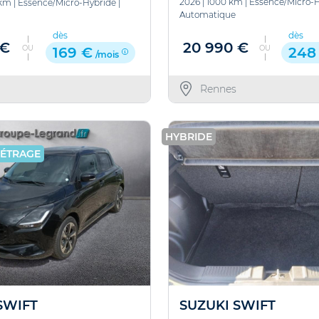
2026
|
1000 km
|
Essence/Micro-
 km
|
Essence/Micro-Hybride
|
Automatique
dès
dès
20 990 €
 €
OU
OU
248
169 €
/mois
Rennes
HYBRIDE
MÉTRAGE
SWIFT
SUZUKI SWIFT