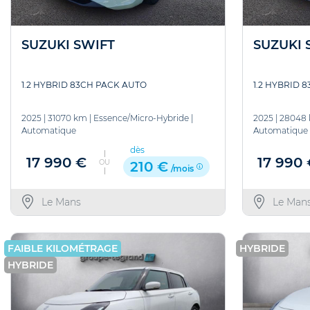
SUZUKI SWIFT
SUZUKI 
1.2 HYBRID 83CH PACK AUTO
1.2 HYBRID 
2025
|
31070 km
|
Essence/Micro-Hybride
|
2025
|
28048
Automatique
Automatique
dès
17 990 €
17 990
OU
210 €
/mois
Le Mans
Le Man
FAIBLE KILOMÉTRAGE
HYBRIDE
HYBRIDE