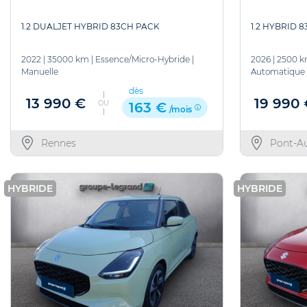
1.2 DUALJET HYBRID 83CH PACK
1.2 HYBRID 
2022
|
35000 km
|
Essence/Micro-Hybride
|
2026
|
2500 
Manuelle
Automatique
dès
13 990 €
19 990
OU
163 €
/mois
Rennes
Pont-A
HYBRIDE
HYBRIDE