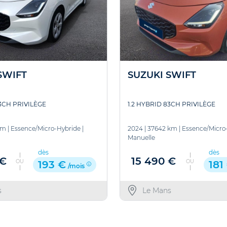
SWIFT
SUZUKI SWIFT
83CH PRIVILÈGE
1.2 HYBRID 83CH PRIVILÈGE
km
|
Essence/Micro-Hybride
|
2024
|
37642 km
|
Essence/Micro
Manuelle
dès
dès
 €
15 490 €
OU
OU
193 €
181
/mois
s
Le Mans