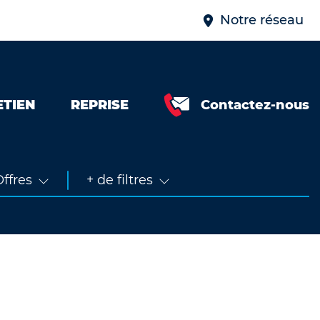
Notre réseau
ETIEN
REPRISE
Contactez-nous
Neuve &
faible km
Occasion
ffres
+ de filtres