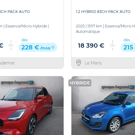
83CH PACK AUTO
1.2 HYBRID 83CH PACK AUTO
km
|
Essence/Micro-Hybride
|
2025
|
15117 km
|
Essence/Micro-H
Automatique
dès
dès
 €
18 390 €
OU
OU
228 €
215
/mois
udemer
Le Mans
HYBRIDE