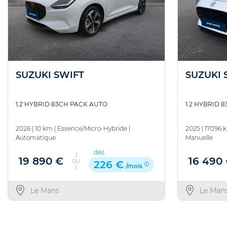
SUZUKI SWIFT
SUZUKI 
1.2 HYBRID 83CH PACK AUTO
1.2 HYBRID 
2026
|
10 km
|
Essence/Micro-Hybride
|
2025
|
17096 
Automatique
Manuelle
dès
19 890 €
16 490
OU
226 €
/mois
Le Mans
Le Man