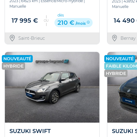
2023
|
61623 km
|
Essence/Micro-Hybride
|
2023
|
43892
Manuelle
Manuelle
dès
17 995 €
14 490
OU
210 €
/mois
Saint-Brieuc
Bernay
NOUVEAUTÉ
NOUVEAUTÉ
HYBRIDE
FAIBLE KILO
HYBRIDE
SUZUKI SWIFT
SUZUKI 