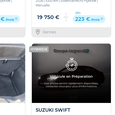
Hybride
|
2026
|
1000 km
|
Essence/Micro-Hybride
|
Manuelle
dès
19 750 €
OU
 €
223 €
/mois
/mois
Rennes
HYBRIDE
SUZUKI SWIFT