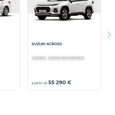
SUZUKI ACROSS
S
ESSENCE
HYBRIDE RECHARGEABLE
55 290 €
à partir de
à