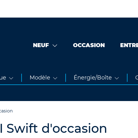
NEUF
OCCASION
ENTR
ue
Modèle
Énergie/Boîte
O
casion
 Swift d'occasion