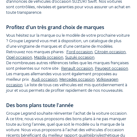
d'annonces de véhicules d'occasion SUZUKI Swift. Nos voitures
sont contrôlées, révisées et garanties pour vous assurer un achat en
toute transparence.
Profitez d'un très grand choix de marques
Vous hésitez sur la marque ou le modèle de votre prochaine voiture
? Groupe Legrand vous met à disposition, un catalogue de plus
d’une vingtaine de marques et d’une centaine de modèles.
Retrouvez nos marques phares :
Ford occasion
,
Citroën occasion
,
Opel occasion
,
Mazda occasion
,
Suzuki occasion
.
De nombreuses autres références telles que les marques françaises
sont présentes sur notre site :
Renault occasion
,
Peugeot occasion
.
Les marques allemandes vous sont également proposées au
meilleur prix :
Audi occasion
,
Mercedes occasion
,
Volkswagen
occasion
. La liste de tous ces véhicules est mis quotidiennement à
jour et vous permets de profiter rapidement de nos nouveautés.
Des bons plans toute l'année
Groupe Legrand souhaite réinventer l’achat de la voiture occasion.
À ce titre, nous vous proposons des bons plans à ne pas manquer
toute au long l’année, quel que soit le modèle ou la marque de la
voiture. Nous vous proposons à l’achat des véhicules d’occasion
récents bénéficiant du meilleur rapport qualité/prix/esthétique du