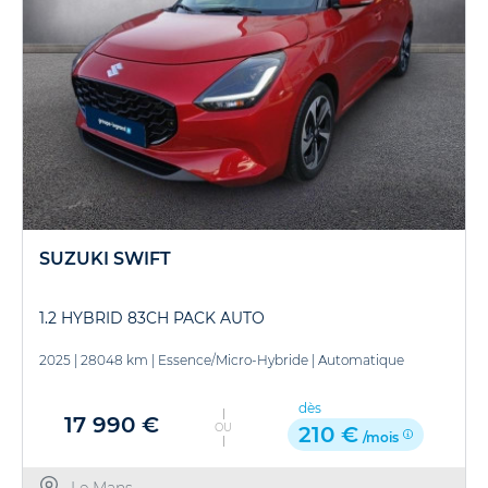
SUZUKI SWIFT
1.2 HYBRID 83CH PACK AUTO
2025
|
28048 km
|
Essence/Micro-Hybride
|
Automatique
dès
17 990 €
OU
210 €
/mois