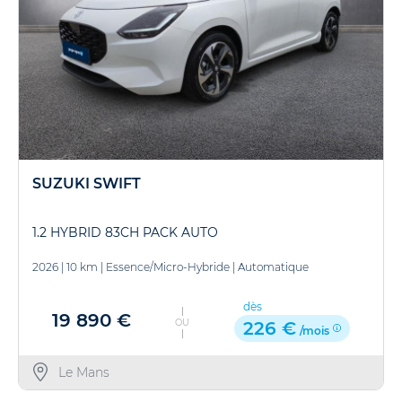
SUZUKI SWIFT
1.2 HYBRID 83CH PACK AUTO
2026
|
10 km
|
Essence/Micro-Hybride
|
Automatique
dès
19 890 €
OU
226 €
/mois
Le Mans