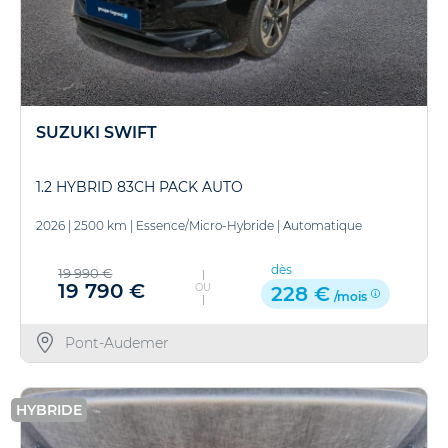
SUZUKI SWIFT
1.2 HYBRID 83CH PACK AUTO
2026
|
2500 km
|
Essence/Micro-Hybride
|
Automatique
dès
19 990 €
19 790 €
OU
228 €
/mois
Pont-Audemer
HYBRIDE