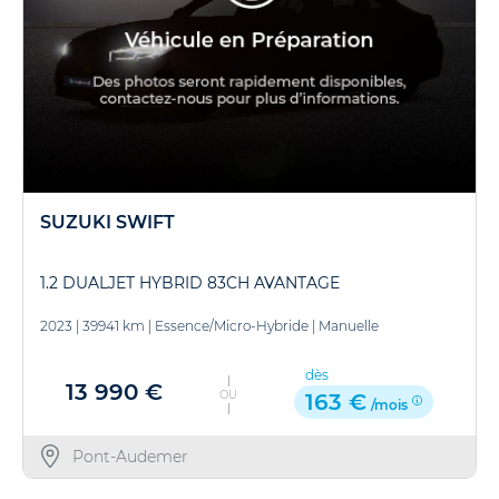
SUZUKI SWIFT
1.2 DUALJET HYBRID 83CH AVANTAGE
2023
|
39941 km
|
Essence/Micro-Hybride
|
Manuelle
dès
13 990 €
OU
163 €
/mois
Pont-Audemer