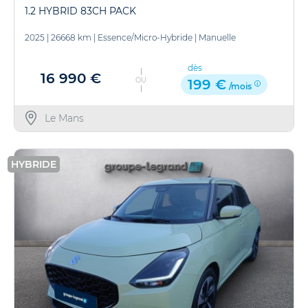
1.2 HYBRID 83CH PACK
2025
|
26668 km
|
Essence/Micro-Hybride
|
Manuelle
dès
16 990 €
OU
199 €
/mois
Le Mans
HYBRIDE