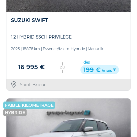
SUZUKI SWIFT
1.2 HYBRID 83CH PRIVILÈGE
2025
|
18876 km
|
Essence/Micro-Hybride
|
Manuelle
dès
16 995 €
OU
199 €
/mois
Saint-Brieuc
FAIBLE KILOMÉTRAGE
HYBRIDE