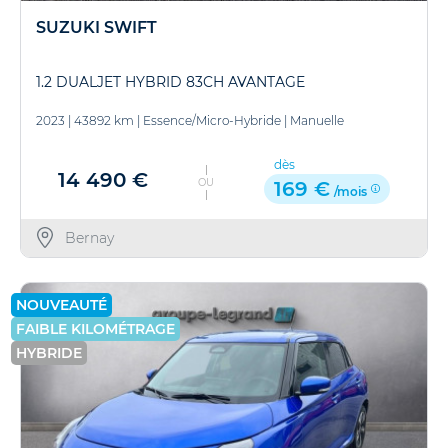
SUZUKI SWIFT
1.2 DUALJET HYBRID 83CH AVANTAGE
2023
|
43892 km
|
Essence/Micro-Hybride
|
Manuelle
dès
14 490 €
OU
169 €
/mois
Bernay
NOUVEAUTÉ
FAIBLE KILOMÉTRAGE
HYBRIDE