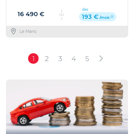
dès
16 490 €
OU
193 €
/mois
Le Mans
1
2
3
4
5