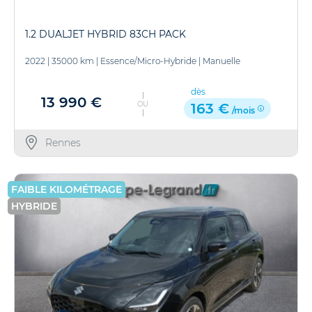
1.2 DUALJET HYBRID 83CH PACK
2022
|
35000 km
|
Essence/Micro-Hybride
|
Manuelle
dès
13 990 €
OU
163 €
/mois
Rennes
FAIBLE KILOMÉTRAGE
HYBRIDE