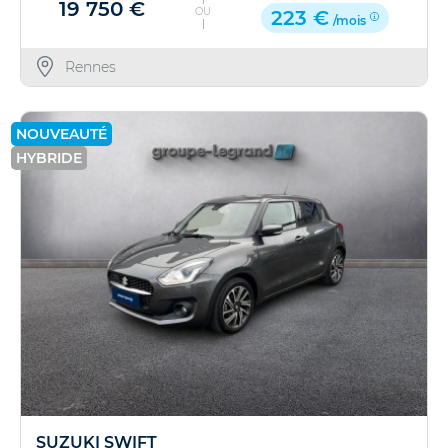
19 750 €
OU
223 €
/mois
Rennes
NOUVEAUTÉ
HYBRIDE
SUZUKI SWIFT