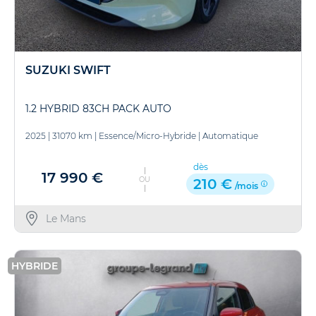
SUZUKI SWIFT
1.2 HYBRID 83CH PACK AUTO
2025
|
31070 km
|
Essence/Micro-Hybride
|
Automatique
dès
17 990 €
OU
210 €
/mois
Le Mans
HYBRIDE