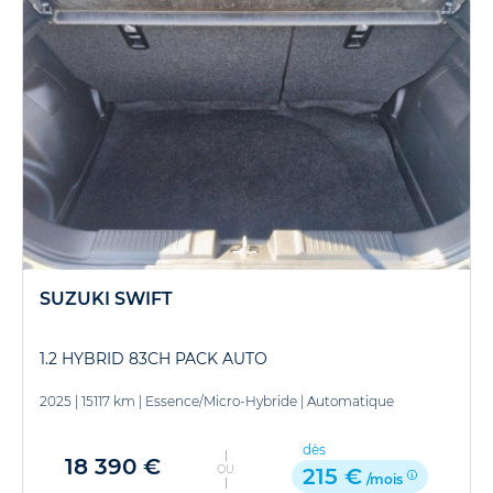
SUZUKI SWIFT
1.2 HYBRID 83CH PACK AUTO
2025
|
15117 km
|
Essence/Micro-Hybride
|
Automatique
dès
18 390 €
OU
215 €
/mois