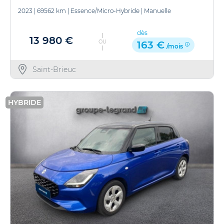
2023
|
69562 km
|
Essence/Micro-Hybride
|
Manuelle
dès
13 980 €
OU
163 €
/mois
Saint-Brieuc
HYBRIDE