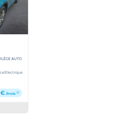
VILÈGE AUTO
nce/Electrique
 €
/mois