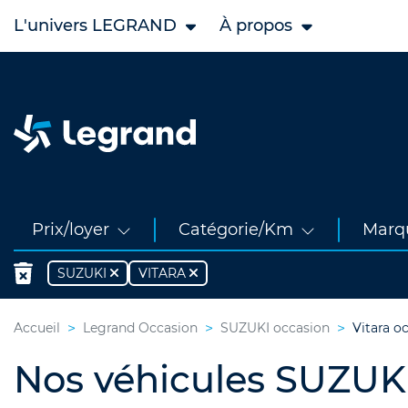
L'univers LEGRAND
À propos
Prix/loyer
Catégorie/Km
Marq
SUZUKI
VITARA
Accueil
Legrand Occasion
SUZUKI occasion
Vitara o
Nos véhicules SUZUKI