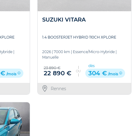
SUZUKI VITARA
 XPLORE
1.4 BOOSTERJET HYBRID 110CH XPLORE
Hybride
|
2026
|
7000 km
|
Essence/Micro-Hybride
|
Manuelle
dès
23 890 €
OU
22 890 €
 €
304 €
/mois
/mois
Rennes