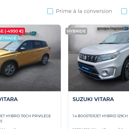
Prime à la conversion
E (-4950 €)
HYBRIDE
MÉTRAGE
VITARA
SUZUKI VITARA
JET HYBRID 110CH PRIVILÈGE
1.4 BOOSTERJET HYBRID 129CH
5