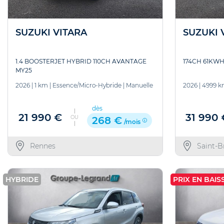
SUZUKI VITARA
SUZUKI 
1.4 BOOSTERJET HYBRID 110CH AVANTAGE
174CH 61KWH
MY25
2026
|
1 km
|
Essence/Micro-Hybride
|
Manuelle
2026
|
4999 
dès
21 990 €
31 990 
OU
268 €
/mois
Rennes
Saint-B
HYBRIDE
PRIX EN BAISS