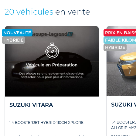
20 véhicules
en vente
NOUVEAUTÉ
PRIX EN BAISS
HYBRIDE
FAIBLE KILO
HYBRIDE
SUZUKI 
SUZUKI VITARA
1.4 BOOSTER
1.4 BOOSTERJET HYBRID 110CH XPLORE
ALLGRIP MY2