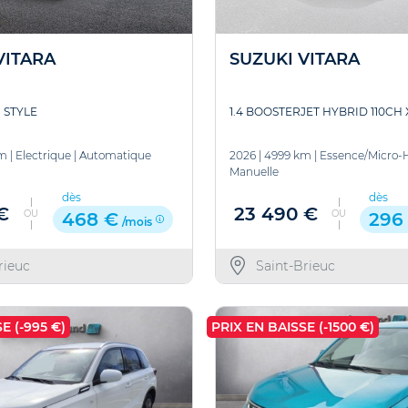
VITARA
SUZUKI VITARA
 STYLE
1.4 BOOSTERJET HYBRID 110CH
km
|
Electrique
|
Automatique
2026
|
4999 km
|
Essence/Micro-
Manuelle
dès
dès
€
23 490 €
OU
OU
468 €
296
/mois
rieuc
Saint-Brieuc
E (-995 €)
PRIX EN BAISSE (-1500 €)