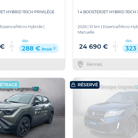
JET HYBRID 110CH PRIVILÈGE
1.4 BOOSTERJET HYBRID 110CH
Essence/Micro-Hybride
|
2026
|
10 km
|
Essence/Micro-Hyb
Manuelle
dès
dès
 €
24 690 €
OU
OU
288 €
323
/mois
Rennes
MÉTRAGE
RÉSERVÉ