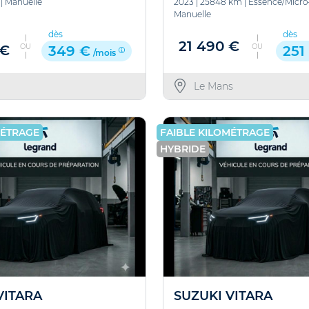
|
Manuelle
2023
|
25848 km
|
Essence/Micro
Manuelle
dès
dès
21 490 €
OU
OU
 €
349 €
251
/mois
Le Mans
MÉTRAGE
FAIBLE KILOMÉTRAGE
HYBRIDE
VITARA
SUZUKI VITARA