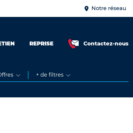
Notre réseau
ETIEN
REPRISE
Contactez-nous
Neuve &
faible km
Occasion
ffres
+ de filtres