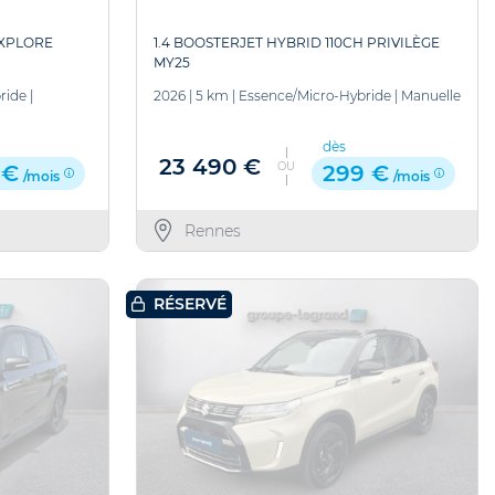
 XPLORE
1.4 BOOSTERJET HYBRID 110CH PRIVILÈGE
MY25
ride
|
2026
|
5 km
|
Essence/Micro-Hybride
|
Manuelle
dès
23 490 €
OU
 €
299 €
/mois
/mois
Rennes
RÉSERVÉ