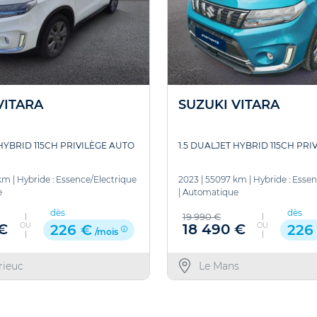
VITARA
SUZUKI VITARA
 HYBRID 115CH PRIVILÈGE AUTO
1.5 DUALJET HYBRID 115CH PRI
km
|
Hybride : Essence/Electrique
2023
|
55097 km
|
Hybride : Esse
e
|
Automatique
dès
dès
19 990 €
OU
OU
€
18 490 €
226 €
226
/mois
rieuc
Le Mans