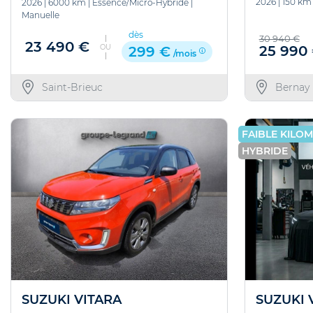
2026
|
150 km
2026
|
6000 km
|
Essence/Micro-Hybride
|
Manuelle
dès
30 940 €
23 490 €
OU
25 990
299 €
/mois
Bernay
Saint-Brieuc
FAIBLE KILO
HYBRIDE
SUZUKI VITARA
SUZUKI 