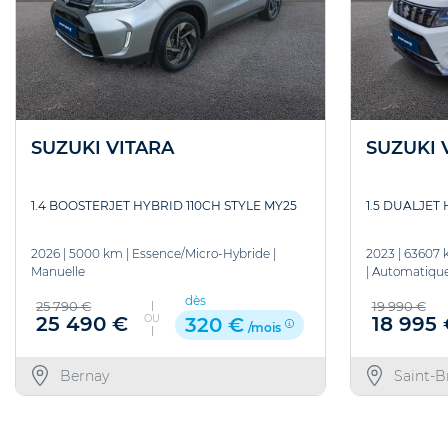
SUZUKI VITARA
SUZUKI 
1.4 BOOSTERJET HYBRID 110CH STYLE MY25
1.5 DUALJET
2026
|
5000 km
|
Essence/Micro-Hybride
|
2023
|
63607 
Manuelle
|
Automatiqu
dès
25 790 €
19 990 €
OU
25 490 €
18 995 
320 €
/mois
Bernay
Saint-B