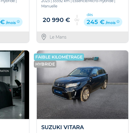
-Hybride
|
2023
|
35592 km
|
Essence/Micro-Hybride
|
Manuelle
dès
20 990 €
OU
 €
245 €
/mois
/mois
Le Mans
FAIBLE KILOMÉTRAGE
HYBRIDE
SUZUKI VITARA