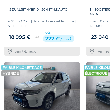
1.5 DUALJET HYBRID 115CH STYLE AUTO
1.4 BOOSTER
MY25
2022
|
37312 km
|
Hybride : Essence/Electrique
|
2026
|
10 km
|
Automatique
Manuelle
dès
18 995 €
23 040
OU
222 €
/mois
Saint-Brieuc
Rennes
FAIBLE KILOMÉTRAGE
FAIBLE KILO
HYBRIDE
ÉLECTRIQUE