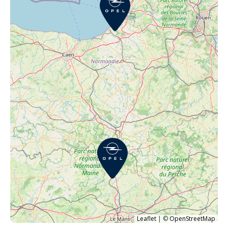
Leaflet
|
©
OpenStreetMap