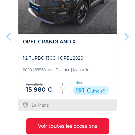
OPEL GRANDLAND X
O
1.2 TURBO 130CH OPEL 2020
1
2020
|
68968 km
|
Essence
|
Manuelle
2
dès
16 480 €
15 980 €
OU
191 €
/mois
Le Mans
Voir toutes les occasions