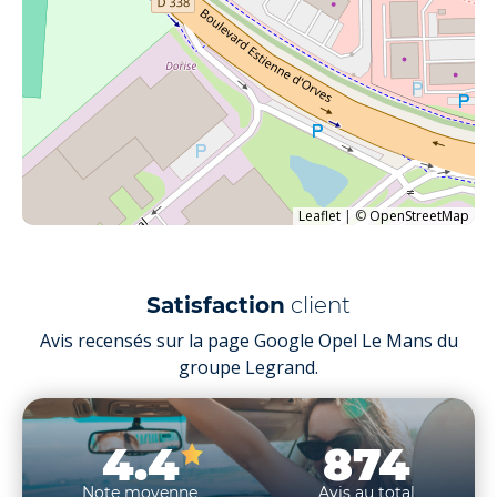
Leaflet
|
©
OpenStreetMap
Satisfaction
client
Avis recensés sur la page Google Opel Le Mans du
groupe Legrand.
4.4
874
Note moyenne
Avis au total