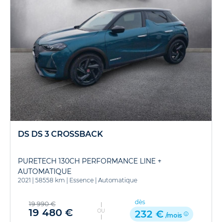
DS DS 3 CROSSBACK
PURETECH 130CH PERFORMANCE LINE +
AUTOMATIQUE
2021
|
58558 km
|
Essence
|
Automatique
dès
19 990 €
19 480 €
OU
232 €
/mois