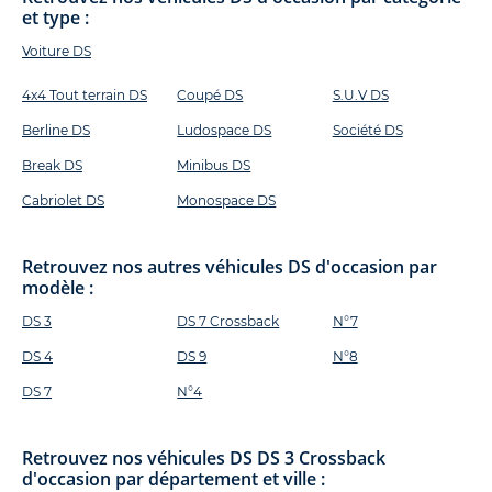
et type :
Voiture DS
4x4 Tout terrain DS
Coupé DS
S.U.V DS
Berline DS
Ludospace DS
Société DS
Break DS
Minibus DS
Cabriolet DS
Monospace DS
Retrouvez nos autres véhicules DS d'occasion par
modèle :
DS 3
DS 7 Crossback
N°7
DS 4
DS 9
N°8
DS 7
N°4
Retrouvez nos véhicules DS DS 3 Crossback
d'occasion par département et ville :