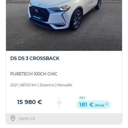
DS DS 3 CROSSBACK
PURETECH 100CH CHIC
2021
|
68720 km
|
Essence
|
Manuelle
dès
15 980 €
OU
181 €
/mois
Saint-Lô