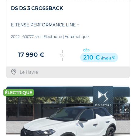
DS DS 3 CROSSBACK
E-TENSE PERFORMANCE LINE +
2022
|
60077 km
|
Electrique
|
Automatique
dès
17 990 €
OU
210 €
/mois
Le Havre
ÉLECTRIQUE