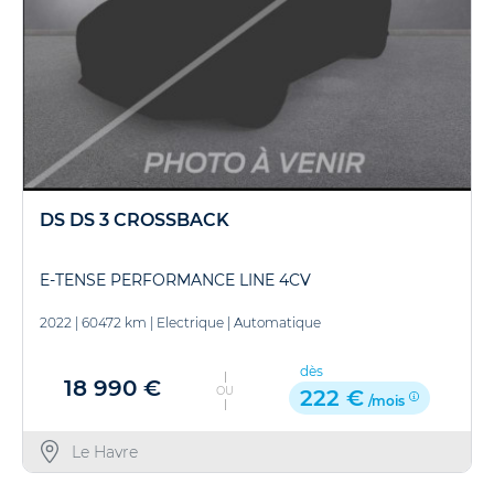
DS DS 3 CROSSBACK
E-TENSE PERFORMANCE LINE 4CV
2022
|
60472 km
|
Electrique
|
Automatique
dès
18 990 €
OU
222 €
/mois
Le Havre