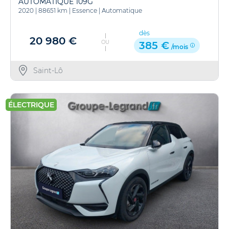
AUTOMATIQUE 109G
2020
|
88651 km
|
Essence
|
Automatique
dès
20 980 €
OU
385 €
/mois
Saint-Lô
ÉLECTRIQUE