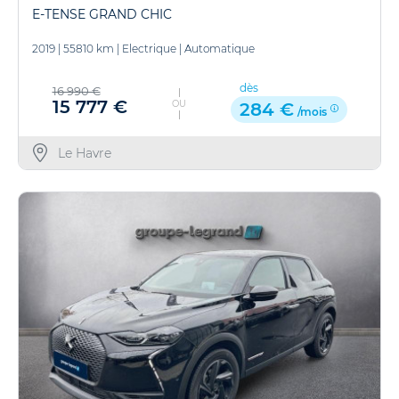
E-TENSE GRAND CHIC
2019
|
55810 km
|
Electrique
|
Automatique
dès
16 990 €
15 777 €
OU
284 €
/mois
Le Havre