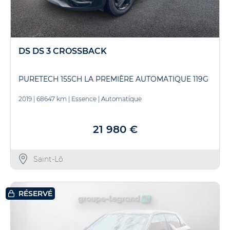
DS DS 3 CROSSBACK
PURETECH 155CH LA PREMIÈRE AUTOMATIQUE 119G
2019
|
68647 km
|
Essence
|
Automatique
21 980 €
Saint-Lô
RÉSERVÉ