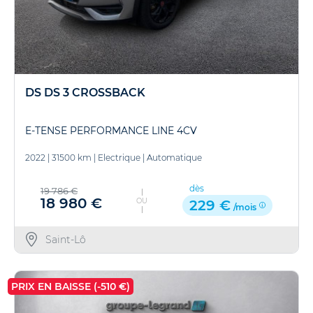
DS DS 3 CROSSBACK
E-TENSE PERFORMANCE LINE 4CV
2022
|
31500 km
|
Electrique
|
Automatique
dès
19 786 €
18 980 €
OU
229 €
/mois
Saint-Lô
PRIX EN BAISSE (-510 €)