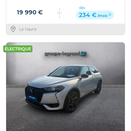
dès
19 990 €
OU
234 €
/mois
Le Havre
ÉLECTRIQUE