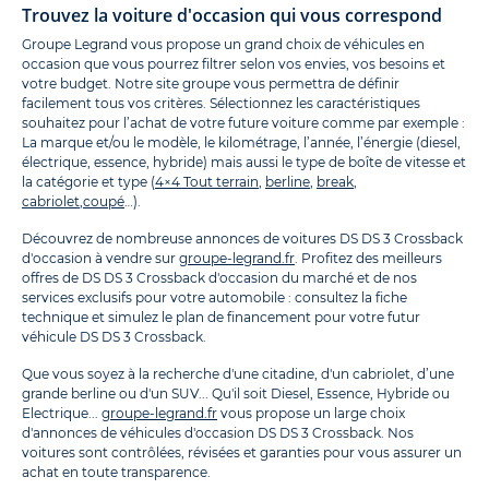
Trouvez la voiture d'occasion qui vous correspond
Groupe Legrand vous propose un grand choix de véhicules en
occasion que vous pourrez filtrer selon vos envies, vos besoins et
votre budget. Notre site groupe vous permettra de définir
facilement tous vos critères. Sélectionnez les caractéristiques
souhaitez pour l’achat de votre future voiture comme par exemple :
La marque et/ou le modèle, le kilométrage, l’année, l’énergie (diesel,
électrique, essence, hybride) mais aussi le type de boîte de vitesse et
la catégorie et type (
4×4 Tout terrain
,
berline
,
break
,
cabriolet
,
coupé
…).
Découvrez de nombreuse annonces de voitures DS DS 3 Crossback
d'occasion à vendre sur
groupe-legrand.fr
. Profitez des meilleurs
offres de DS DS 3 Crossback d'occasion du marché et de nos
services exclusifs pour votre automobile : consultez la fiche
technique et simulez le plan de financement pour votre futur
véhicule DS DS 3 Crossback.
Que vous soyez à la recherche d'une citadine, d'un cabriolet, d’une
grande berline ou d'un SUV... Qu'il soit Diesel, Essence, Hybride ou
Electrique...
groupe-legrand.fr
vous propose un large choix
d'annonces de véhicules d'occasion DS DS 3 Crossback. Nos
voitures sont contrôlées, révisées et garanties pour vous assurer un
achat en toute transparence.