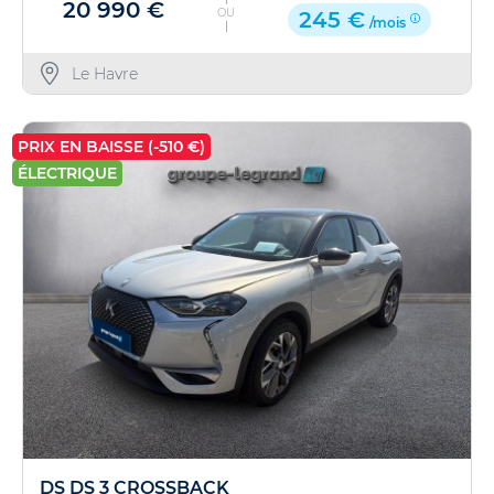
20 990 €
OU
245 €
/mois
Le Havre
PRIX EN BAISSE (-510 €)
ÉLECTRIQUE
DS DS 3 CROSSBACK