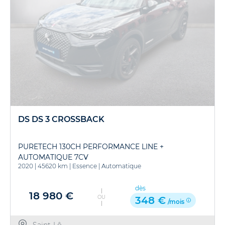
DS DS 3 CROSSBACK
PURETECH 130CH PERFORMANCE LINE +
AUTOMATIQUE 7CV
2020
|
45620 km
|
Essence
|
Automatique
dès
18 980 €
OU
348 €
/mois
Saint-Lô