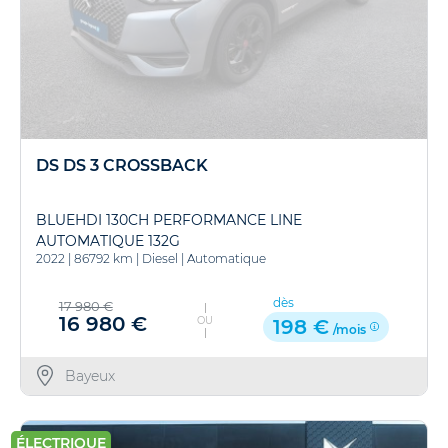
DS DS 3 CROSSBACK
BLUEHDI 130CH PERFORMANCE LINE
AUTOMATIQUE 132G
2022
|
86792 km
|
Diesel
|
Automatique
dès
17 980 €
16 980 €
OU
198 €
/mois
Bayeux
ÉLECTRIQUE