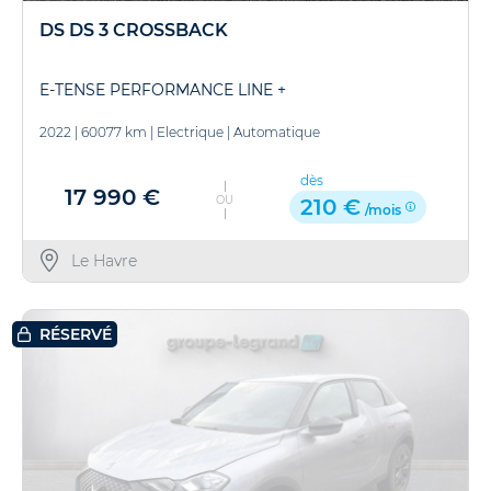
DS DS 3 CROSSBACK
E-TENSE PERFORMANCE LINE +
2022
|
60077 km
|
Electrique
|
Automatique
dès
17 990 €
OU
210 €
/mois
Le Havre
RÉSERVÉ