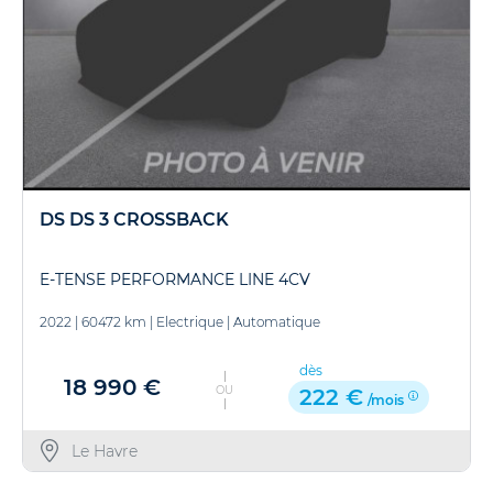
DS DS 3 CROSSBACK
E-TENSE PERFORMANCE LINE 4CV
2022
|
60472 km
|
Electrique
|
Automatique
dès
18 990 €
OU
222 €
/mois
Le Havre