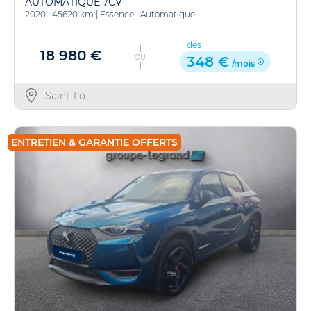
AUTOMATIQUE 7CV
2020
|
45620 km
|
Essence
|
Automatique
dès
18 980 €
OU
348 €
/mois
Saint-Lô
ENTRETIEN & GARANTIE OFFERTS