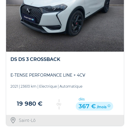
DS DS 3 CROSSBACK
E-TENSE PERFORMANCE LINE + 4CV
2021
|
23613 km
|
Electrique
|
Automatique
dès
19 980 €
OU
367 €
/mois
Saint-Lô