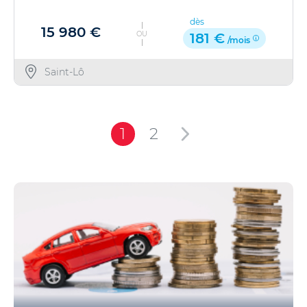
dès
15 980 €
OU
181 €
/mois
Saint-Lô
1
2