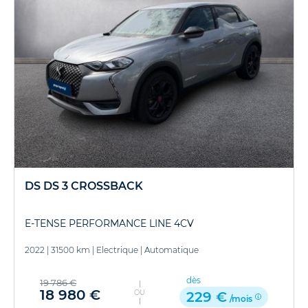
DS DS 3 CROSSBACK
E-TENSE PERFORMANCE LINE 4CV
2022
|
31500 km
|
Electrique
|
Automatique
dès
19 786 €
18 980 €
OU
229 €
/mois