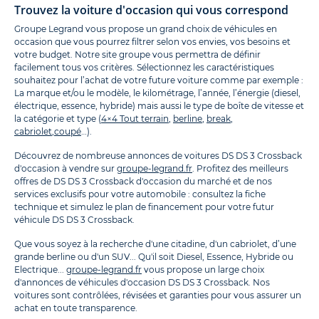
Trouvez la voiture d'occasion qui vous correspond
Groupe Legrand vous propose un grand choix de véhicules en
occasion que vous pourrez filtrer selon vos envies, vos besoins et
votre budget. Notre site groupe vous permettra de définir
facilement tous vos critères. Sélectionnez les caractéristiques
souhaitez pour l’achat de votre future voiture comme par exemple :
La marque et/ou le modèle, le kilométrage, l’année, l’énergie (diesel,
électrique, essence, hybride) mais aussi le type de boîte de vitesse et
la catégorie et type (
4×4 Tout terrain
,
berline
,
break
,
cabriolet
,
coupé
…).
Découvrez de nombreuse annonces de voitures DS DS 3 Crossback
d'occasion à vendre sur
groupe-legrand.fr
. Profitez des meilleurs
offres de DS DS 3 Crossback d'occasion du marché et de nos
services exclusifs pour votre automobile : consultez la fiche
technique et simulez le plan de financement pour votre futur
véhicule DS DS 3 Crossback.
Que vous soyez à la recherche d'une citadine, d'un cabriolet, d’une
grande berline ou d'un SUV... Qu'il soit Diesel, Essence, Hybride ou
Electrique...
groupe-legrand.fr
vous propose un large choix
d'annonces de véhicules d'occasion DS DS 3 Crossback. Nos
voitures sont contrôlées, révisées et garanties pour vous assurer un
achat en toute transparence.