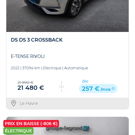
DS DS 3 CROSSBACK
E-TENSE RIVOLI
2022
|
37094 km
|
Electrique
|
Automatique
dès
21 990 €
21 480 €
OU
257 €
/mois
Le Havre
PRIX EN BAISSE (-806 €)
ÉLECTRIQUE