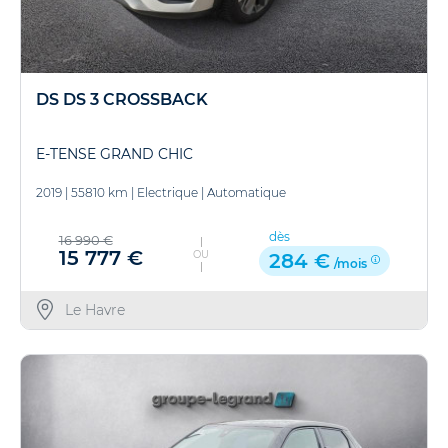
DS DS 3 CROSSBACK
E-TENSE GRAND CHIC
2019
|
55810 km
|
Electrique
|
Automatique
dès
16 990 €
15 777 €
OU
284 €
/mois
Le Havre