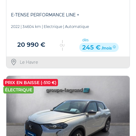
E-TENSE PERFORMANCE LINE +
2022
|
34604 km
|
Electrique
|
Automatique
dès
20 990 €
OU
245 €
/mois
Le Havre
PRIX EN BAISSE (-510 €)
ÉLECTRIQUE