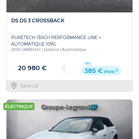
DS DS 3 CROSSBACK
PURETECH 130CH PERFORMANCE LINE +
AUTOMATIQUE 109G
2020
|
88651 km
|
Essence
|
Automatique
dès
20 980 €
OU
385 €
/mois
Saint-Lô
ÉLECTRIQUE