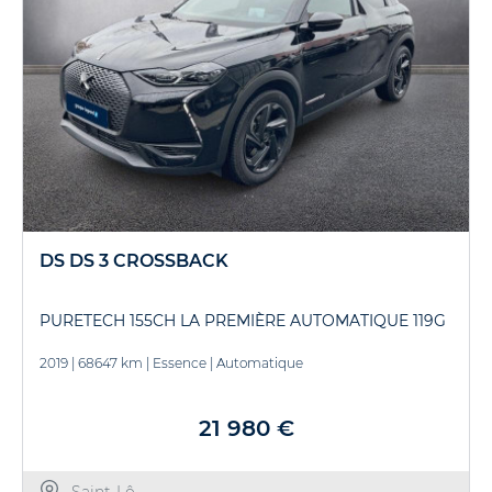
DS DS 3 CROSSBACK
PURETECH 155CH LA PREMIÈRE AUTOMATIQUE 119G
2019
|
68647 km
|
Essence
|
Automatique
21 980 €
Saint-Lô