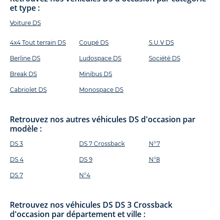
et type :
Voiture DS
4x4 Tout terrain DS
Coupé DS
S.U.V DS
Berline DS
Ludospace DS
Société DS
Break DS
Minibus DS
Cabriolet DS
Monospace DS
Retrouvez nos autres véhicules DS d'occasion par
modèle :
DS 3
DS 7 Crossback
N°7
DS 4
DS 9
N°8
DS 7
N°4
Retrouvez nos véhicules DS DS 3 Crossback
d'occasion par département et ville :