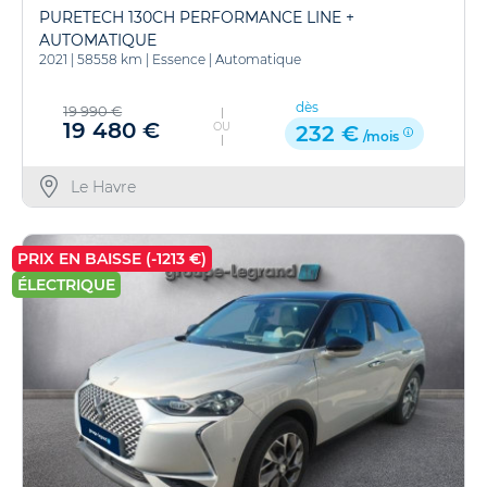
PURETECH 130CH PERFORMANCE LINE +
AUTOMATIQUE
2021
|
58558 km
|
Essence
|
Automatique
dès
19 990 €
19 480 €
OU
232 €
/mois
Le Havre
PRIX EN BAISSE (-1213 €)
ÉLECTRIQUE