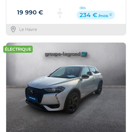
dès
19 990 €
OU
234 €
/mois
Le Havre
ÉLECTRIQUE