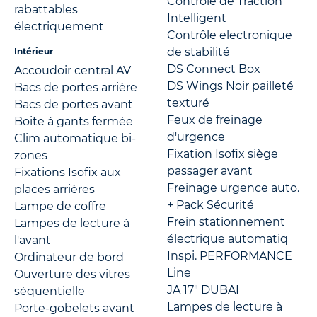
Contrôle de Traction
rabattables
Intelligent
électriquement
Contrôle electronique
de stabilité
Intérieur
DS Connect Box
Accoudoir central AV
DS Wings Noir pailleté
Bacs de portes arrière
texturé
Bacs de portes avant
Feux de freinage
Boite à gants fermée
d'urgence
Clim automatique bi-
Fixation Isofix siège
zones
passager avant
Fixations Isofix aux
Freinage urgence auto.
places arrières
+ Pack Sécurité
Lampe de coffre
Frein stationnement
Lampes de lecture à
électrique automatiq
l'avant
Inspi. PERFORMANCE
Ordinateur de bord
Line
Ouverture des vitres
JA 17" DUBAI
séquentielle
Lampes de lecture à
Porte-gobelets avant