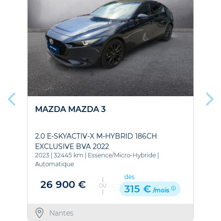
MAZDA MAZDA 3
2.0 E-SKYACTIV-X M-HYBRID 186CH
EXCLUSIVE BVA 2022
2023
|
32445 km
|
Essence/Micro-Hybride
|
2
Automatique
dès
26 900 €
OU
315 €
/mois
Nantes