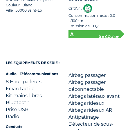
Couleur : Blanc
Crit'Air :
Ville : 50000 Saint-Lô
Consommation mixte : 0.0
L/100km
Émission de CO
:
2
0 g CO
/km
2
LES ÉQUIPEMENTS DE SÉRIE :
Audio - Télécommunications
Airbag passager
8 Haut parleurs
Airbag passager
Ecran tactile
déconnectable
Kit mains-libres
Airbags latéraux avant
Bluetooth
Airbags rideaux
Prise USB
Airbags rideaux AR
Radio
Antipatinage
Détecteur de sous-
Conduite