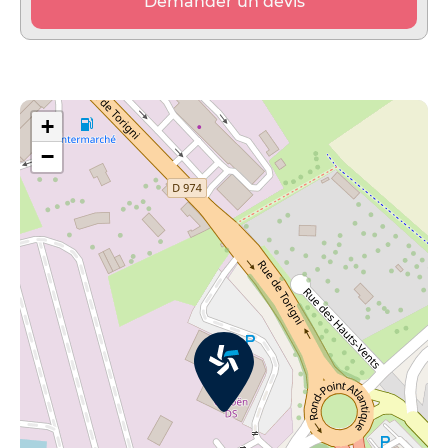
Demander un devis
+
−