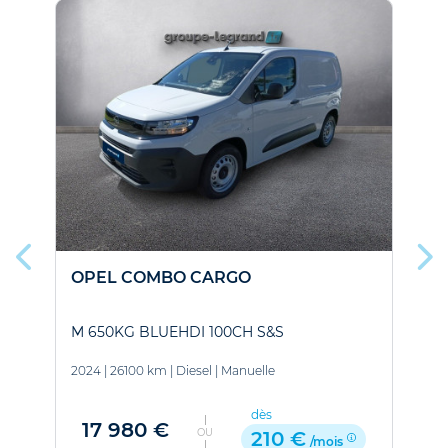
PRIX 
OPEL COMBO CARGO
M 650KG BLUEHDI 100CH S&S
B
2024
|
26100 km
|
Diesel
|
Manuelle
2
dès
17 980 €
OU
210 €
/mois