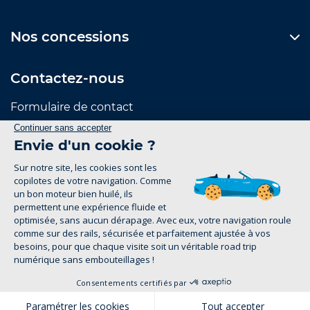
Nos concessions
Contactez-nous
Formulaire de contact
Suivez-nous
Mentions Légales
Politique de confidentialité
1
groupe-legrand.fr 2026
Pour les trajets courts, privilégiez la marche ou le
Appeler
Message
vélo. #SeDéplacerMoinsPolluer