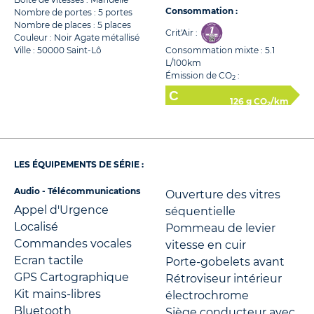
Consommation :
Nombre de portes : 5 portes
Nombre de places : 5 places
Crit'Air :
Couleur : Noir Agate métallisé
Ville : 50000 Saint-Lô
Consommation mixte : 5.1
L/100km
Émission de CO
:
2
126 g CO
/km
2
LES ÉQUIPEMENTS DE SÉRIE :
Audio - Télécommunications
Ouverture des vitres
Appel d'Urgence
séquentielle
Localisé
Pommeau de levier
Commandes vocales
vitesse en cuir
Ecran tactile
Porte-gobelets avant
GPS Cartographique
Rétroviseur intérieur
Kit mains-libres
électrochrome
Bluetooth
Siège conducteur avec