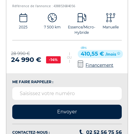
Référence de l'annonce : 438853684056
2025
7 500 km
Essence/Micro-
Manuelle
Hybride
dès
410,55 €
28 990 €
/mois
24 990 €
OU
-14%
Financement
ME FAIRE RAPPELER :
Envoyer
02 52 56 75 56
CONTACTEZ-NOUS :