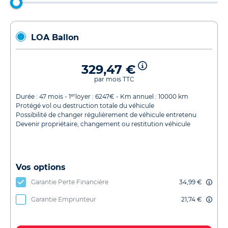
LOA Ballon
329,47 €
par mois TTC
er
Durée :
47
mois - 1
loyer :
6247
€ - Km annuel :
10000
km
Protégé vol ou destruction totale du véhicule
Possibilité de changer régulièrement de véhicule entretenu
Devenir propriétaire, changement ou restitution véhicule
Vos options
Garantie Perte Financière
34,99 €
Garantie Emprunteur
21,74 €