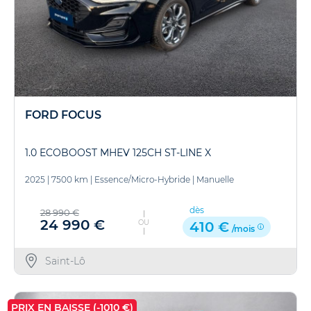
FORD FOCUS
1.0 ECOBOOST MHEV 125CH ST-LINE X
2025
|
7500 km
|
Essence/Micro-Hybride
|
Manuelle
dès
28 990 €
24 990 €
OU
410 €
/mois
Saint-Lô
PRIX EN BAISSE (-1010 €)