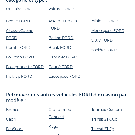
Utilitaire FORD
Voiture FORD
Benne FORD
4x4 Tout terrain
Minibus FORD
FORD
Chassis Cabine
Monospace FORD
FORD
Berline FORD
S.U.V FORD
Combi FORD
Break FORD
Société FORD
Fourgon FORD
Cabriolet FORD
Fourgonnette FORD
Coupé FORD
Pick-up FORD
Ludospace FORD
Retrouvez nos autres véhicules FORD d'occasion par
modèle :
Bronco
Grd Tourneo
Tourneo Custom
Connect
Capri
Transit 2T CCb
Kuga
EcoSport
Transit 2T Fg