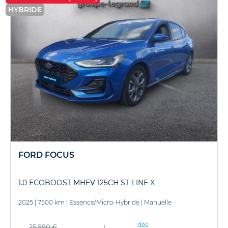
HYBRIDE
FORD FOCUS
1.0 ECOBOOST MHEV 125CH ST-LINE X
2025
|
7500 km
|
Essence/Micro-Hybride
|
Manuelle
dès
25 990 €