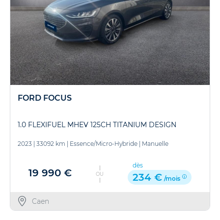
FORD FOCUS
1.0 FLEXIFUEL MHEV 125CH TITANIUM DESIGN
2023
|
33092 km
|
Essence/Micro-Hybride
|
Manuelle
dès
19 990 €
OU
234 €
/mois
Caen