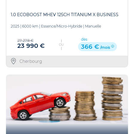
1.0 ECOBOOST MHEV 125CH TITANIUM X BUSINESS
2025
|
6000 km
|
Essence/Micro-Hybride
|
Manuelle
dès
27 278 €
23 990 €
OU
366 €
/mois
Cherbourg