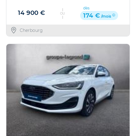
dès
14 900 €
OU
174 €
/mois
Cherbourg