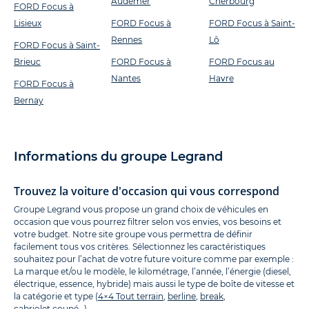
Audemer
Cherbourg
FORD Focus à
Lisieux
FORD Focus à
FORD Focus à Saint-
Rennes
Lô
FORD Focus à Saint-
Brieuc
FORD Focus à
FORD Focus au
Nantes
Havre
FORD Focus à
Bernay
Informations du groupe Legrand
Trouvez la voiture d'occasion qui vous correspond
Groupe Legrand vous propose un grand choix de véhicules en
occasion que vous pourrez filtrer selon vos envies, vos besoins et
votre budget. Notre site groupe vous permettra de définir
facilement tous vos critères. Sélectionnez les caractéristiques
souhaitez pour l’achat de votre future voiture comme par exemple :
La marque et/ou le modèle, le kilométrage, l’année, l’énergie (diesel,
électrique, essence, hybride) mais aussi le type de boîte de vitesse et
la catégorie et type (
4×4 Tout terrain
,
berline
,
break
,
cabriolet
,
coupé
…).