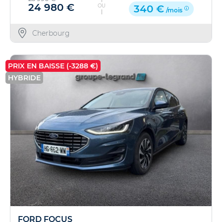
24 980 €
OU
340 €
/mois
Cherbourg
PRIX EN BAISSE (-3288 €)
HYBRIDE
FORD FOCUS