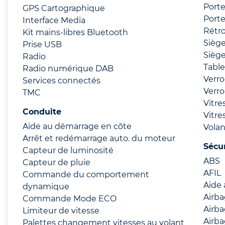
Porte
GPS Cartographique
Porte
Interface Media
Rétro
Kit mains-libres Bluetooth
Siège
Prise USB
Siège
Radio
Tabl
Radio numérique DAB
Verro
Services connectés
Verro
TMC
Vitre
Conduite
Vitre
Aide au démarrage en côte
Volan
Arrêt et redémarrage auto. du moteur
Sécu
Capteur de luminosité
ABS
Capteur de pluie
AFIL
Commande du comportement
Aide 
dynamique
Airb
Commande Mode ECO
Airb
Limiteur de vitesse
Airba
Palettes changement vitesses au volant