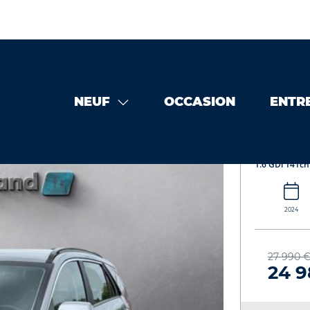
NEUF
OCCASION
ENTR
n
KIA Niro 1.6 GDi 141ch HEV Premium DCT6 442389462807
KIA Nir
1.6 GDi 141ch
2024
27 990 
24 9