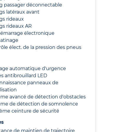
ag passager déconnectable
gs latéraux avant
gs rideaux
gs rideaux AR
démarrage électronique
patinage
ôle élect. de la pression des pneus
nage automatique d'urgence
s antibrouillard LED
nnaissance panneaux de
lisation
ème avancé de détection d'obstacles
ème de détection de somnolence
ième ceinture de sécurité
es
tance de maintien de trajectoire