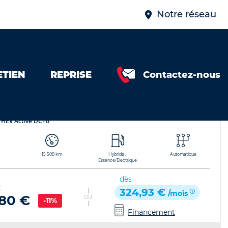
Notre réseau
ETIEN
REPRISE
Contactez-nous
o
Référence de l'annonce : 442389462807
 HEV Active DCT6
15 508 km
Hybride :
Automatique
Essence/Electrique
dès
€
324,93 €
/mois
80 €
OU
-11%
Financement