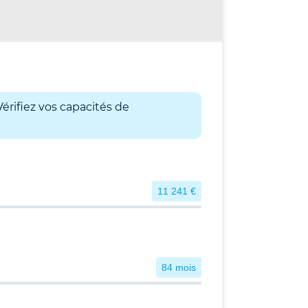
érifiez vos capacités de
11 241 €
84 mois