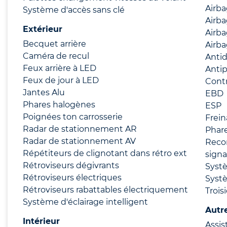
Airb
Système d'accès sans clé
Airba
Extérieur
Airba
Becquet arrière
Airba
Caméra de recul
Anti
Feux arrière à LED
Anti
Feux de jour à LED
Contr
Jantes Alu
EBD
Phares halogènes
ESP
Poignées ton carrosserie
Frei
Radar de stationnement AR
Phare
Radar de stationnement AV
Reco
Répétiteurs de clignotant dans rétro ext
signa
Rétroviseurs dégivrants
Syst
Rétroviseurs électriques
Syst
Rétroviseurs rabattables électriquement
Trois
Système d'éclairage intelligent
Autr
Intérieur
Assis