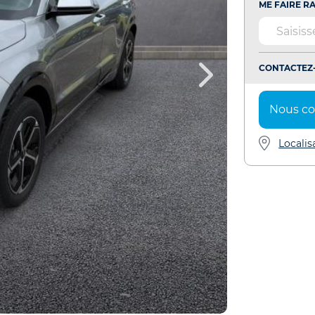
ME FAIRE RA
CONTACTEZ-
Nous co
Localis