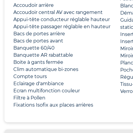
Accoudoir arrière
Blanc
Accoudoir central AV avec rangement
Déma
Appui-tête conducteur réglable hauteur
Guid
Appui-tête passager réglable en hauteur
stat
Bacs de portes arrière
Inser
Bacs de portes avant
Inser
Banquette 60/40
Miroi
Banquette AR rabattable
Miroi
Boite à gants fermée
Planc
Clim automatique bi-zones
Poch
Compte tours
Régul
Eclairage d'ambiance
Tissu
Ecran multifonction couleur
Verro
Filtre à Pollen
Fixations Isofix aux places arrières