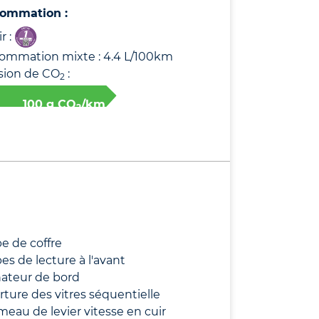
ommation :
r :
ommation mixte : 4.4 L/100km
sion de CO
:
2
100 g CO
/km
2
e de coffre
s de lecture à l'avant
nateur de bord
ture des vitres séquentielle
au de levier vitesse en cuir