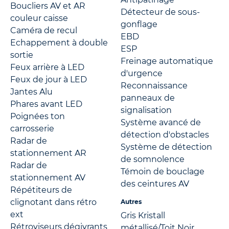
Boucliers AV et AR
Détecteur de sous-
couleur caisse
gonflage
Caméra de recul
EBD
Echappement à double
ESP
sortie
Freinage automatique
Feux arrière à LED
d'urgence
Feux de jour à LED
Reconnaissance
Jantes Alu
panneaux de
Phares avant LED
signalisation
Poignées ton
Système avancé de
carrosserie
détection d'obstacles
Radar de
Système de détection
stationnement AR
de somnolence
Radar de
Témoin de bouclage
stationnement AV
des ceintures AV
Répétiteurs de
clignotant dans rétro
Autres
ext
Gris Kristall
Rétroviseurs dégivrants
métallisé/Toit Noir