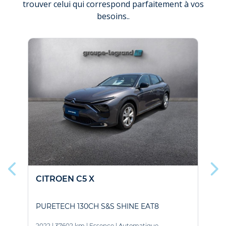
trouver celui qui correspond parfaitement à vos
besoins..
NOU
HYBR
CITROEN C5 X
PURETECH 130CH S&S SHINE EAT8
1
L
2022
|
37602 km
|
Essence
|
Automatique
2