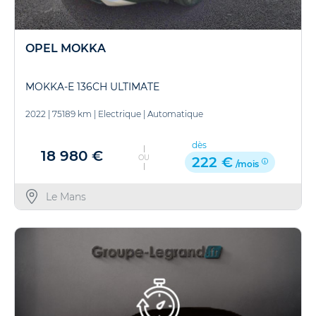
OPEL MOKKA
MOKKA-E 136CH ULTIMATE
2022
|
75189 km
|
Electrique
|
Automatique
dès
18 980 €
OU
222 €
/mois
Le Mans