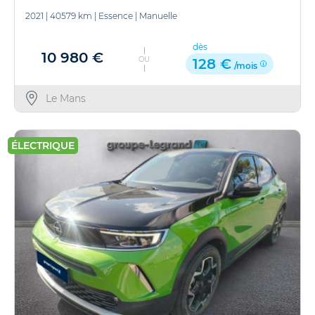
2021
|
40579 km
|
Essence
|
Manuelle
dès
10 980 €
OU
128 €
/mois
Le Mans
ÉLECTRIQUE