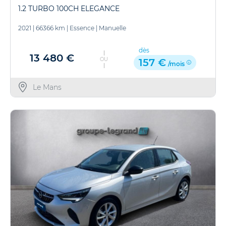
1.2 TURBO 100CH ELEGANCE
2021
|
66366 km
|
Essence
|
Manuelle
dès
13 480 €
OU
157 €
/mois
Le Mans