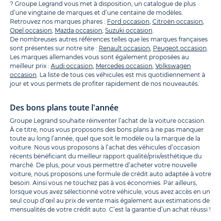
? Groupe Legrand vous met à disposition, un catalogue de plus
d’une vingtaine de marques et d’une centaine de modèles.
Retrouvez nos marques phares :
Ford occasion
,
Citroën occasion
,
Opel occasion
,
Mazda occasion
,
Suzuki occasion
.
De nombreuses autres références telles que les marques françaises
sont présentes sur notre site :
Renault occasion
,
Peugeot occasion
.
Les marques allemandes vous sont également proposées au
meilleur prix :
Audi occasion
,
Mercedes occasion
,
Volkswagen
occasion
. La liste de tous ces véhicules est mis quotidiennement à
jour et vous permets de profiter rapidement de nos nouveautés.
Des bons plans toute l'année
Groupe Legrand souhaite réinventer l’achat de la voiture occasion.
À ce titre, nous vous proposons des bons plans à ne pas manquer
toute au long l’année, quel que soit le modèle ou la marque de la
voiture. Nous vous proposons à l’achat des véhicules d’occasion
récents bénéficiant du meilleur rapport qualité/prix/esthétique du
marché. De plus, pour vous permettre d’acheter votre nouvelle
voiture, nous proposons une formule de crédit auto adaptée à votre
besoin. Ainsi vous ne touchez pas à vos économies. Par ailleurs,
lorsque vous avez sélectionné votre véhicule, vous avez accès en un
seul coup d’œil au prix de vente mais également aux estimations de
mensualités de votre crédit auto. C’est la garantie d’un achat réussi !