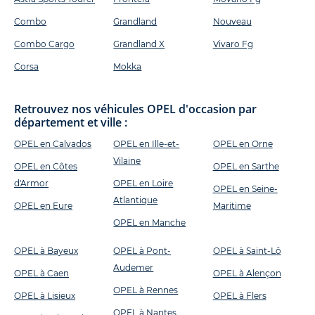
Combo
Grandland
Nouveau
Combo Cargo
Grandland X
Vivaro Fg
Corsa
Mokka
Retrouvez nos véhicules OPEL d'occasion par
département et ville :
OPEL en Calvados
OPEL en Ille-et-
OPEL en Orne
Vilaine
OPEL en Côtes
OPEL en Sarthe
d'Armor
OPEL en Loire
OPEL en Seine-
Atlantique
OPEL en Eure
Maritime
OPEL en Manche
OPEL à Bayeux
OPEL à Pont-
OPEL à Saint-Lô
Audemer
OPEL à Caen
OPEL à Alençon
OPEL à Rennes
OPEL à Lisieux
OPEL à Flers
OPEL à Nantes