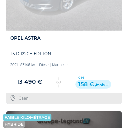
OPEL ASTRA
1.5 D 122CH EDITION
2021
|
83146 km
|
Diesel
|
Manuelle
dès
13 490 €
OU
158 €
/mois
Caen
FAIBLE KILOMÉTRAGE
HYBRIDE