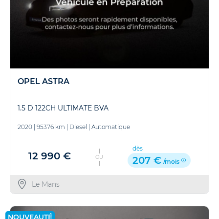
OPEL ASTRA
1.5 D 122CH ULTIMATE BVA
2020
|
95376 km
|
Diesel
|
Automatique
dès
12 990 €
OU
207 €
/mois
Le Mans
NOUVEAUTÉ