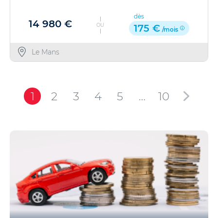
dès
14 980 €
OU
175 €
/mois
Le Mans
1
2
3
4
5
…
10