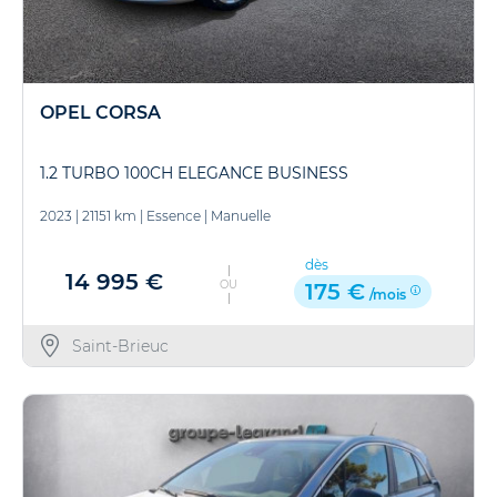
OPEL CORSA
1.2 TURBO 100CH ELEGANCE BUSINESS
2023
|
21151 km
|
Essence
|
Manuelle
dès
14 995 €
OU
175 €
/mois
Saint-Brieuc