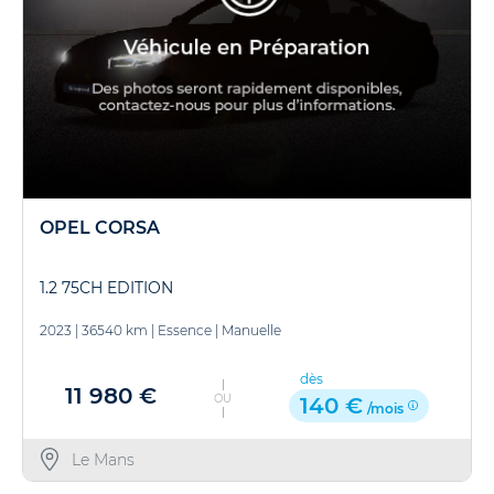
OPEL CORSA
1.2 75CH EDITION
2023
|
36540 km
|
Essence
|
Manuelle
dès
11 980 €
OU
140 €
/mois
Le Mans