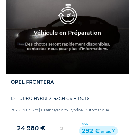
OPEL FRONTERA
1.2 TURBO HYBRID 145CH GS E-DCT6
2025
|
3809 km
|
Essence/Micro-Hybride
|
Automatique
dès
24 980 €
OU
292 €
/mois