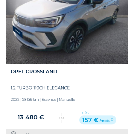
OPEL CROSSLAND
1.2 TURBO 110CH ELEGANCE
2022
|
58156 km
|
Essence
|
Manuelle
dès
13 480 €
OU
157 €
/mois