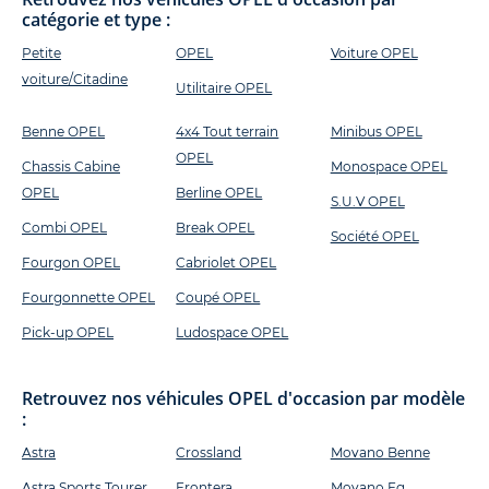
catégorie et type :
Petite
OPEL
Voiture OPEL
voiture/Citadine
Utilitaire OPEL
Benne OPEL
4x4 Tout terrain
Minibus OPEL
OPEL
Chassis Cabine
Monospace OPEL
OPEL
Berline OPEL
S.U.V OPEL
Combi OPEL
Break OPEL
Société OPEL
Fourgon OPEL
Cabriolet OPEL
Fourgonnette OPEL
Coupé OPEL
Pick-up OPEL
Ludospace OPEL
Retrouvez nos véhicules OPEL d'occasion par modèle
:
Astra
Crossland
Movano Benne
Astra Sports Tourer
Frontera
Movano Fg