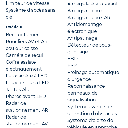
Limiteur de vitesse
Airbags latéraux avant
Système d'accès sans
Airbags rideaux
clé
Airbags rideaux AR
Antidémarrage
Extérieur
électronique
Becquet arrière
Antipatinage
Boucliers AV et AR
Détecteur de sous-
couleur caisse
gonflage
Caméra de recul
EBD
Coffre assisté
ESP
électriquement
Freinage automatique
Feux arrière à LED
d'urgence
Feux de jour à LED
Reconnaissance
Jantes Alu
panneaux de
Phares avant LED
signalisation
Radar de
Système avancé de
stationnement AR
détection d'obstacles
Radar de
Système d'alerte de
stationnement AV
véhicule en approche