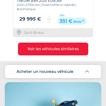
TAKUMI BVA 2025 EURO6E
2025
|
27094 km
|
Essence/Micro-Hybride
|
2
Automatique
A
dès
29 995 €
OU
351 €
/mois
Saint-Brieuc
Voir les véhicules similaires
Acheter un nouveau véhicule