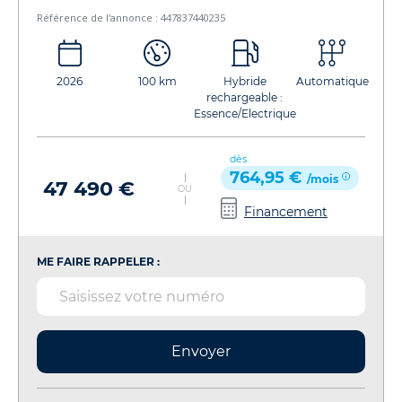
Référence de l'annonce : 447837440235
2026
100 km
Hybride
Automatique
rechargeable :
Essence/Electrique
dès
764,95 €
/mois
47 490 €
OU
Financement
ME FAIRE RAPPELER :
Envoyer