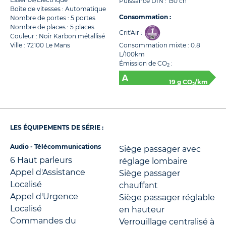
Puissance DIN : 150 ch
Boîte de vitesses : Automatique
Consommation :
Nombre de portes : 5 portes
Nombre de places : 5 places
Crit'Air :
Couleur : Noir Karbon métallisé
Ville : 72100 Le Mans
Consommation mixte : 0.8
L/100km
Émission de CO
:
2
19 g CO
/km
2
LES ÉQUIPEMENTS DE SÉRIE :
Audio - Télécommunications
Siège passager avec
6 Haut parleurs
réglage lombaire
Appel d'Assistance
Siège passager
Localisé
chauffant
Appel d'Urgence
Siège passager réglable
Localisé
en hauteur
Commandes du
Verrouillage centralisé à