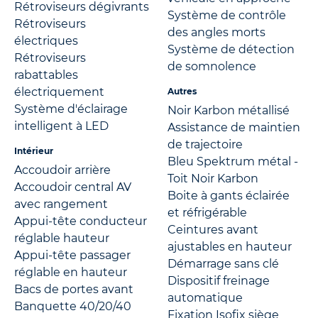
Rétroviseurs dégivrants
Système de contrôle
Rétroviseurs
des angles morts
électriques
Système de détection
Rétroviseurs
de somnolence
rabattables
électriquement
Autres
Système d'éclairage
Noir Karbon métallisé
intelligent à LED
Assistance de maintien
de trajectoire
Intérieur
Bleu Spektrum métal -
Accoudoir arrière
Toit Noir Karbon
Accoudoir central AV
Boite à gants éclairée
avec rangement
et réfrigérable
Appui-tête conducteur
Ceintures avant
réglable hauteur
ajustables en hauteur
Appui-tête passager
Démarrage sans clé
réglable en hauteur
Dispositif freinage
Bacs de portes avant
automatique
Banquette 40/20/40
Fixation Isofix siège