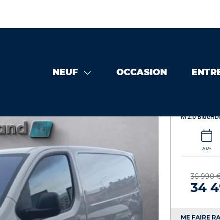
NEUF
OCCASION
ENTR
occasion
OPEL Vivaro Fg M 2.0 BlueHDi 145ch 436915212601
OPEL V
M 2.0 BlueHD
2025
36 990 
34 
ME FAIRE RA