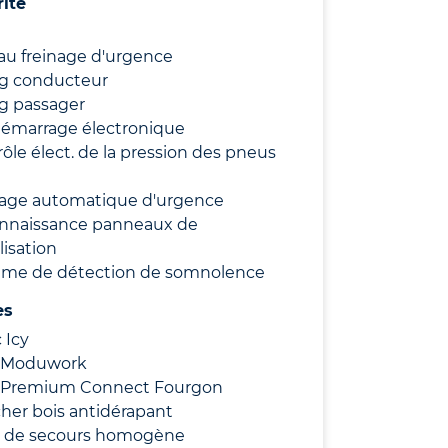
rité
au freinage d'urgence
ag conducteur
g passager
démarrage électronique
ôle élect. de la pression des pneus
nage automatique d'urgence
nnaissance panneaux de
lisation
ème de détection de somnolence
es
 Icy
 Moduwork
 Premium Connect Fourgon
her bois antidérapant
 de secours homogène