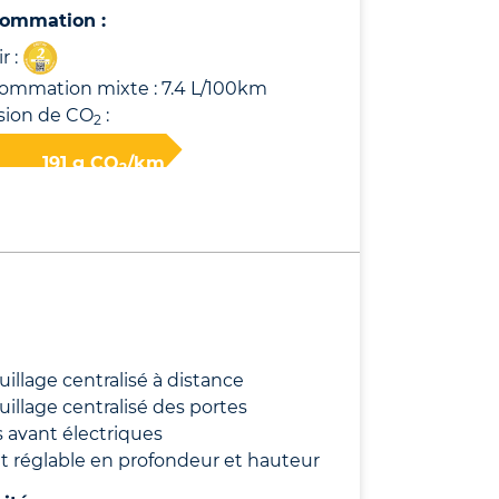
ommation :
r :
ommation mixte : 7.4 L/100km
sion de CO
:
2
191 g CO
/km
2
uillage centralisé à distance
uillage centralisé des portes
s avant électriques
t réglable en profondeur et hauteur