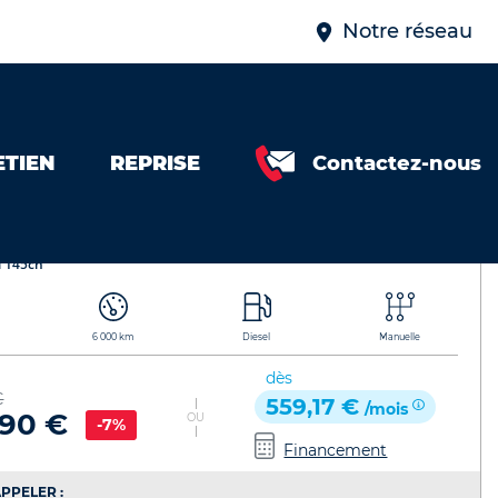
Notre réseau
ETIEN
REPRISE
Contactez-nous
ivaro Fg
Référence de l'annonce : 436915212601
i 145ch
6 000 km
Diesel
Manuelle
dès
€
559,17 €
/mois
490 €
OU
-7%
Financement
PPELER :