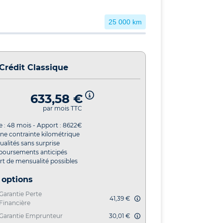
25 000 km
Crédit Classique
633,58 €
par mois TTC
e :
48
mois - Apport :
8622
€
ne contrainte kilométrique
alités sans surprise
oursements anticipés
t de mensualité possibles
 options
Garantie Perte
41,39 €
Financière
Garantie Emprunteur
30,01 €