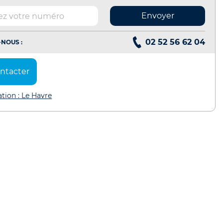
Envoyer
02 52 56 62 04
NOUS :
ntacter
ation : Le Havre