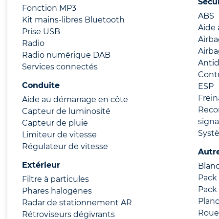
Sécu
Fonction MP3
ABS
Kit mains-libres Bluetooth
Aide 
Prise USB
Airb
Radio
Airba
Radio numérique DAB
Anti
Services connectés
Contr
Conduite
ESP
Frei
Aide au démarrage en côte
Reco
Capteur de luminosité
signa
Capteur de pluie
Syst
Limiteur de vitesse
Régulateur de vitesse
Autr
Extérieur
Blanc
Pack
Filtre à particules
Pack
Phares halogènes
Planc
Radar de stationnement AR
Roue
Rétroviseurs dégivrants