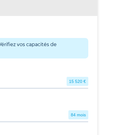
érifiez vos capacités de
15 520 €
84 mois