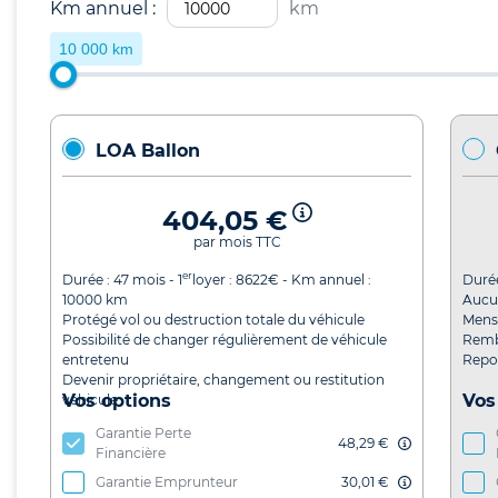
Km annuel :
km
10 000 km
LOA Ballon
404,05 €
par mois TTC
er
Durée :
47
mois - 1
loyer :
8622
€ - Km annuel :
Duré
10000
km
Aucu
Protégé vol ou destruction totale du véhicule
Mensu
Possibilité de changer régulièrement de véhicule
Remb
entretenu
Repor
Devenir propriétaire, changement ou restitution
Vos options
Vos
véhicule
Garantie Perte
48,29 €
Financière
Garantie Emprunteur
30,01 €