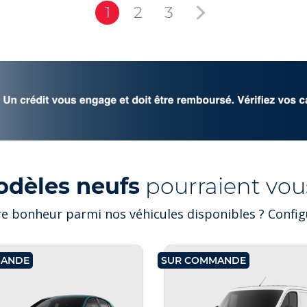
1
2
3
odèles neufs
pourraient vous
e bonheur parmi nos véhicules disponibles ? Configu
MANDE
SUR COMMANDE