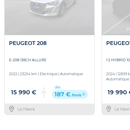
PEUGEOT 208
PEUGEO
E-208 136CH ALLURE
1.2 HYBRID 
2022
|
23254 km
|
Electrique
|
Automatique
2024
|
12839 
Automatique
dès
15 990 €
19 990
OU
187 €
/mois
Le Havre
Le Havr