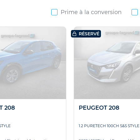
Prime à la conversion
RÉSERVÉ
T 208
PEUGEOT 208
STYLE
1.2 PURETECH 100CH S&S STYLE