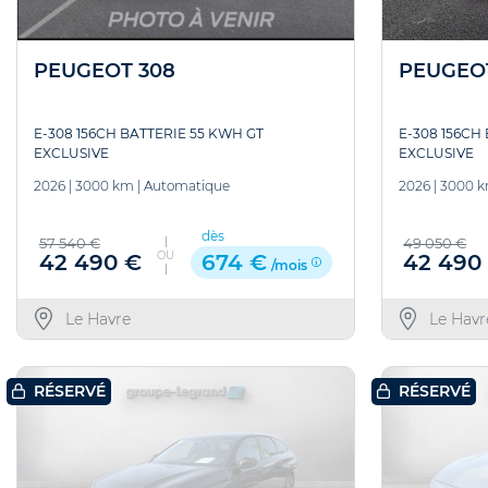
PEUGEOT 308
PEUGEO
E-308 156CH BATTERIE 55 KWH GT
E-308 156CH
EXCLUSIVE
EXCLUSIVE
2026
|
3000 km
|
Automatique
2026
|
3000 
dès
57 540 €
49 050 €
OU
42 490 €
42 490
674 €
/mois
Le Havre
Le Havr
RÉSERVÉ
RÉSERVÉ