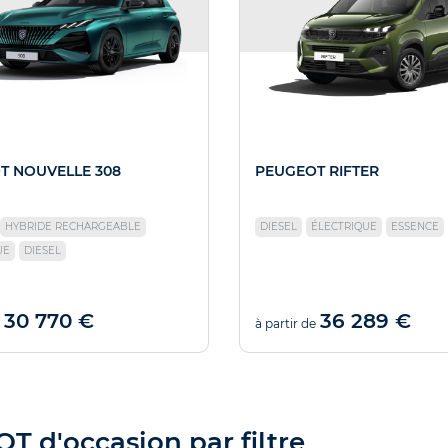
T NOUVELLE 308
PEUGEOT RIFTER
HYBRIDE RECHARGEABLE
DIESEL
ÉLECTRIQUE
ESSENCE
UE
DIESEL
30 770 €
36 289 €
à partir de
 d'occasion par filtre