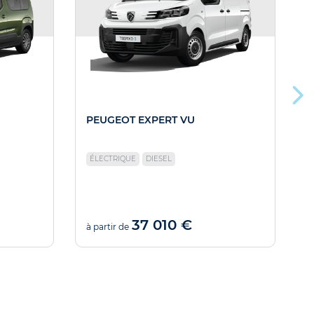
PEUGEOT EXPERT VU
ÉLECTRIQUE
DIESEL
37 010 €
à partir de
à