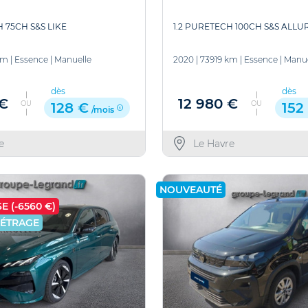
H 75CH S&S LIKE
1.2 PURETECH 100CH S&S ALLU
km
|
Essence
|
Manuelle
2020
|
73919 km
|
Essence
|
Manue
dès
dès
 €
12 980 €
OU
OU
128 €
152
/mois
e
Le Havre
NOUVEAUTÉ
E (-6560 €)
MÉTRAGE