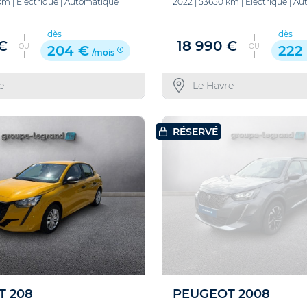
km
|
Electrique
|
Automatique
2022
|
53650 km
|
Electrique
|
Au
dès
dès
 €
18 990 €
OU
OU
204 €
222
/mois
e
Le Havre
RÉSERVÉ
T 208
PEUGEOT 2008