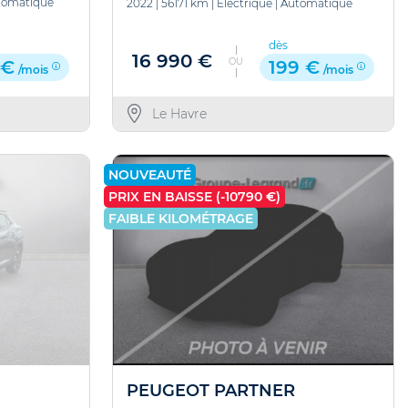
tomatique
2022
|
56171 km
|
Electrique
|
Automatique
dès
16 990 €
OU
 €
199 €
/mois
/mois
Le Havre
NOUVEAUTÉ
PRIX EN BAISSE (-10790 €)
FAIBLE KILOMÉTRAGE
PEUGEOT PARTNER