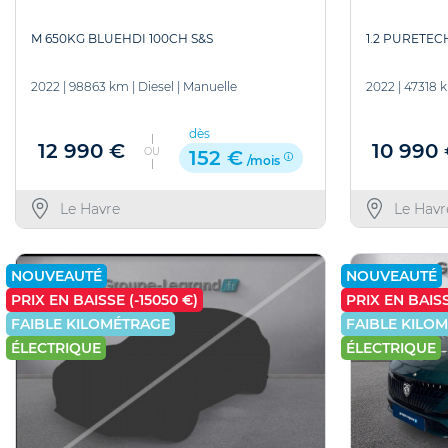
1.2 PURETEC
M 650KG BLUEHDI 100CH S&S
2022
|
47318 
2022
|
98863 km
|
Diesel
|
Manuelle
dès
10 990
12 990 €
OU
152 €
/mois
Le Havr
Le Havre
NOUVEAUTÉ
NOUVEAUTÉ
PRIX EN BAISSE (-15050 €)
PRIX EN BAISS
FAIBLE KILOMÉTRAGE
FAIBLE KILO
ÉLECTRIQUE
ÉLECTRIQUE