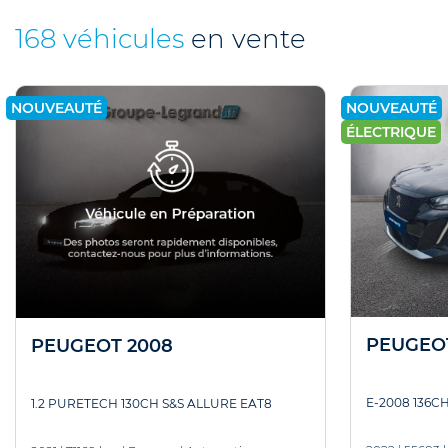
168 véhicules
en vente
NOUVEAUTÉ
NOUVEAUTÉ
ÉLECTRIQUE
PEUGEO
PEUGEOT 2008
E-2008 136C
1.2 PURETECH 130CH S&S ALLURE EAT8