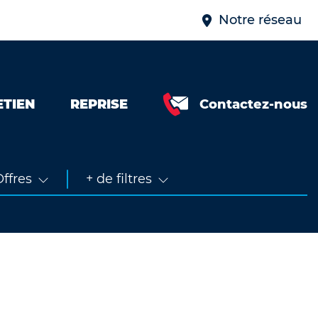
Notre réseau
ETIEN
REPRISE
Contactez-nous
Neuve &
faible km
Occasion
ffres
+ de filtres