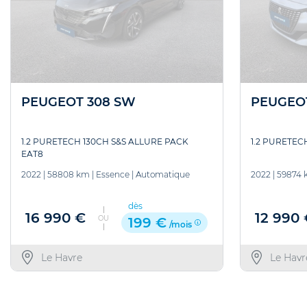
PEUGEOT 308 SW
PEUGEO
1.2 PURETECH 130CH S&S ALLURE PACK
1.2 PURETEC
EAT8
2022
|
58808 km
|
Essence
|
Automatique
2022
|
59874 
dès
16 990 €
12 990
OU
199 €
/mois
Le Havre
Le Havr