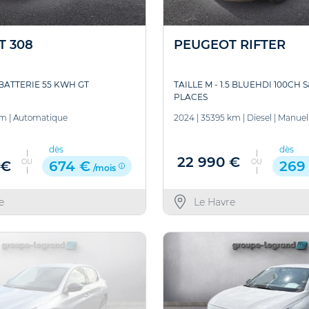
T 308
PEUGEOT RIFTER
 BATTERIE 55 KWH GT
TAILLE M - 1.5 BLUEHDI 100CH 
PLACES
km
|
Automatique
2024
|
35395 km
|
Diesel
|
Manuel
dès
dès
22 990 €
OU
OU
 €
674 €
269
/mois
e
Le Havre