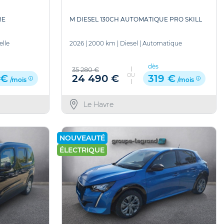
RE
M DIESEL 130CH AUTOMATIQUE PRO SKILL
lle
2026
|
2000 km
|
Diesel
|
Automatique
dès
35 280 €
OU
24 490 €
 €
319 €
/mois
/mois
Le Havre
NOUVEAUTÉ
ÉLECTRIQUE