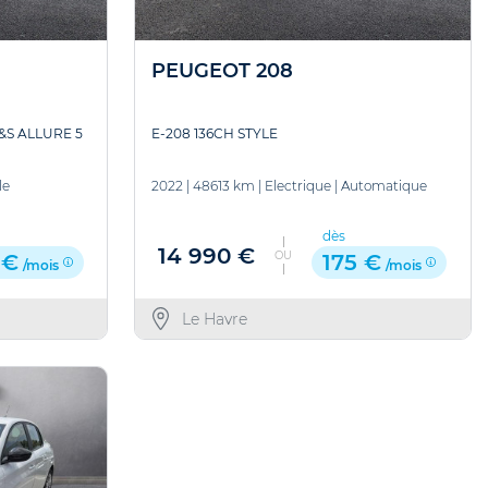
PEUGEOT 208
S&S ALLURE 5
E-208 136CH STYLE
le
2022
|
48613 km
|
Electrique
|
Automatique
dès
14 990 €
OU
 €
175 €
/mois
/mois
Le Havre