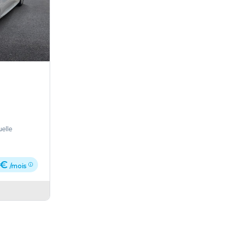
elle
 €
/mois