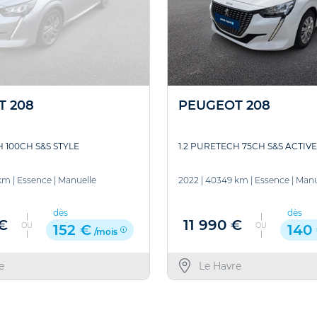
T 208
PEUGEOT 208
H 100CH S&S STYLE
1.2 PURETECH 75CH S&S ACTIVE
km
|
Essence
|
Manuelle
2022
|
40349 km
|
Essence
|
Manu
dès
dès
 €
11 990 €
OU
OU
152 €
140
/mois
e
Le Havre