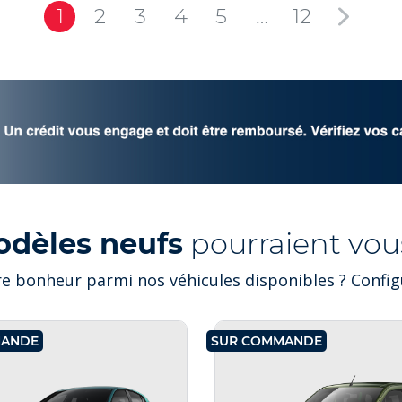
1
2
3
4
5
…
12
odèles neufs
pourraient vous
e bonheur parmi nos véhicules disponibles ? Configu
MANDE
SUR COMMANDE