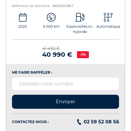
Référence de l'annonce : 442020512807
2025
6 000 km
Essence/Micro-
Automatique
Hybride
41 490 €
40 990 €
-1%
ME FAIRE RAPPELER :
Envoyer
02 59 52 08 56
CONTACTEZ-NOUS :