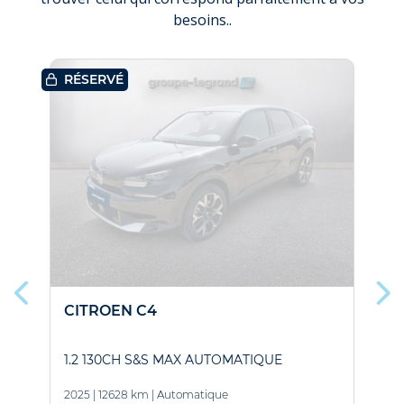
besoins..
FAIB
RÉSERVÉ
ÉLEC
CITROEN C4
1
1.2 130CH S&S MAX AUTOMATIQUE
2
2025
|
12628 km
|
Automatique