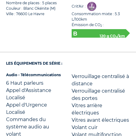
Nombre de places : 5 places
Crit'Air :
Couleur : Blanc Okénite (M)
Ville : 76600 Le Havre
Consommation mixte : 5.3
L/100km
Émission de CO
:
2
120 g CO
/km
2
LES ÉQUIPEMENTS DE SÉRIE :
Audio - Télécommunications
Verrouillage centralisé à
6 Haut parleurs
distance
Appel d'Assistance
Verrouillage centralisé
Localisé
des portes
Appel d'Urgence
Vitres arrière
Localisé
électriques
Commandes du
Vitres avant électriques
système audio au
Volant cuir
volant
Volant multifonction