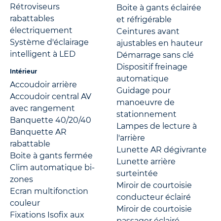
Rétroviseurs
Boite à gants éclairée
rabattables
et réfrigérable
électriquement
Ceintures avant
Système d'éclairage
ajustables en hauteur
intelligent à LED
Démarrage sans clé
Dispositif freinage
Intérieur
automatique
Accoudoir arrière
Guidage pour
Accoudoir central AV
manoeuvre de
avec rangement
stationnement
Banquette 40/20/40
Lampes de lecture à
Banquette AR
l'arrière
rabattable
Lunette AR dégivrante
Boite à gants fermée
Lunette arrière
Clim automatique bi-
surteintée
zones
Miroir de courtoisie
Ecran multifonction
conducteur éclairé
couleur
Miroir de courtoisie
Fixations Isofix aux
passager éclairé