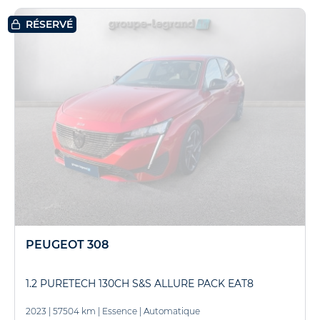
RÉSERVÉ
PEUGEOT 308
1.2 PURETECH 130CH S&S ALLURE PACK EAT8
2023
|
57504 km
|
Essence
|
Automatique