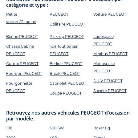
catégorie et type :
Petite
PEUGEOT
Voiture PEUGEOT
voiture/Citadine
Utilitaire PEUGEOT
Benne PEUGEOT
Pick-up PEUGEOT
Ludospace
PEUGEOT
Chassis Cabine
4x4 Tout terrain
PEUGEOT
PEUGEOT
Minibus PEUGEOT
Combi PEUGEOT
Berline PEUGEOT
Monospace
PEUGEOT
Fourgon PEUGEOT
Break PEUGEOT
S.U.V PEUGEOT
Fourgonnette
Cabriolet PEUGEOT
PEUGEOT
Société PEUGEOT
Coupé PEUGEOT
Retrouvez nos autres véhicules PEUGEOT d'occasion
par modèle :
108
308 SW
Boxer Fg
2008
408
Expert