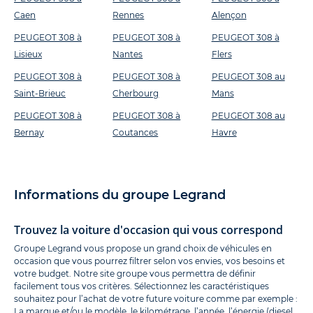
Caen
Rennes
Alençon
PEUGEOT 308 à
PEUGEOT 308 à
PEUGEOT 308 à
Lisieux
Nantes
Flers
PEUGEOT 308 à
PEUGEOT 308 à
PEUGEOT 308 au
Saint-Brieuc
Cherbourg
Mans
PEUGEOT 308 à
PEUGEOT 308 à
PEUGEOT 308 au
Bernay
Coutances
Havre
Informations du groupe Legrand
Trouvez la voiture d'occasion qui vous correspond
Groupe Legrand vous propose un grand choix de véhicules en
occasion que vous pourrez filtrer selon vos envies, vos besoins et
votre budget. Notre site groupe vous permettra de définir
facilement tous vos critères. Sélectionnez les caractéristiques
souhaitez pour l’achat de votre future voiture comme par exemple :
La marque et/ou le modèle, le kilométrage, l’année, l’énergie (diesel,