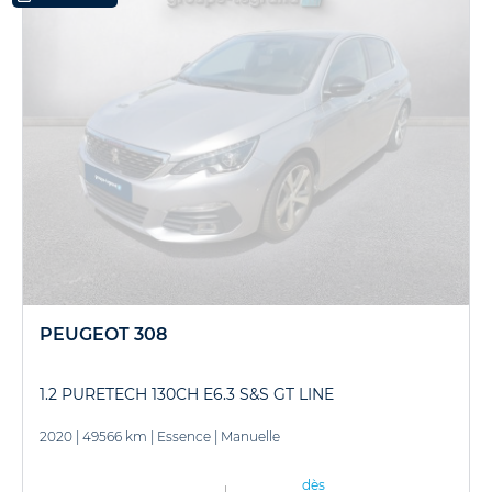
PEUGEOT 308
1.2 PURETECH 130CH E6.3 S&S GT LINE
2020
|
49566 km
|
Essence
|
Manuelle
dès