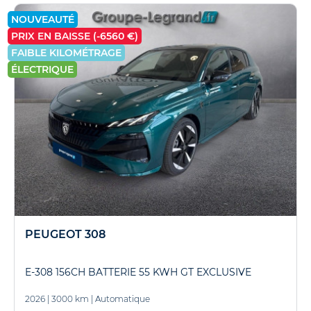
NOUVEAUTÉ
PRIX EN BAISSE (-6560 €)
FAIBLE KILOMÉTRAGE
ÉLECTRIQUE
PEUGEOT 308
E-308 156CH BATTERIE 55 KWH GT EXCLUSIVE
2026
|
3000 km
|
Automatique