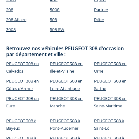
208
5008
Partner
208 Affaire
508
Rifter
3008
508 SW
Retrouvez nos véhicules PEUGEOT 308 d'occasion
par département et ville :
PEUGEOT 308 en
PEUGEOT 308 en
PEUGEOT 308 en
Calvados
Ille-et-Vilaine
Orne
PEUGEOT 308 en
PEUGEOT 308 en
PEUGEOT 308 en
Côtes d'Armor
Loire Atlantique
Sarthe
PEUGEOT 308 en
PEUGEOT 308 en
PEUGEOT 308 en
Eure
Manche
Seine-Maritime
PEUGEOT 308 à
PEUGEOT 308 à
PEUGEOT 308 à
Bayeux
Pont-Audemer
Saint-Lô
PEUGEOT 308 à
PEUGEOT 308 à
PEUGEOT 308 à