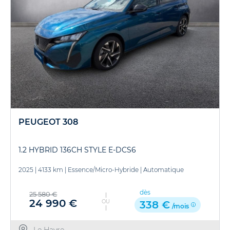
PEUGEOT 308
1.2 HYBRID 136CH STYLE E-DCS6
2025
|
4133 km
|
Essence/Micro-Hybride
|
Automatique
dès
25 580 €
24 990 €
OU
338 €
/mois