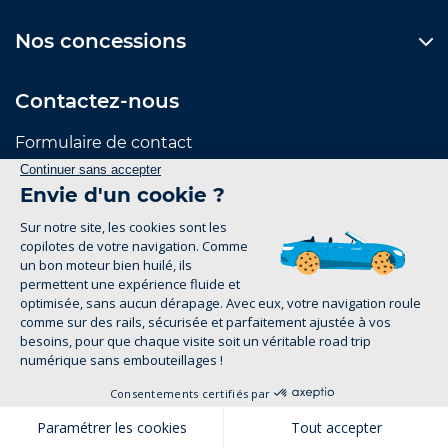
Nos concessions
Contactez-nous
Formulaire de contact
Suivez-nous
Mentions Légales
Politique de confidentialité
1
groupe-legrand.fr 2026
Pour les trajets courts, privilégiez la marche ou le
vélo. #SeDéplacerMoinsPolluer