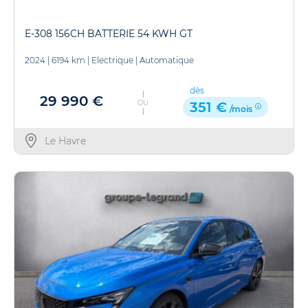
E-308 156CH BATTERIE 54 KWH GT
2024
|
6194 km
|
Electrique
|
Automatique
dès
29 990 €
OU
351 €
/mois
Le Havre