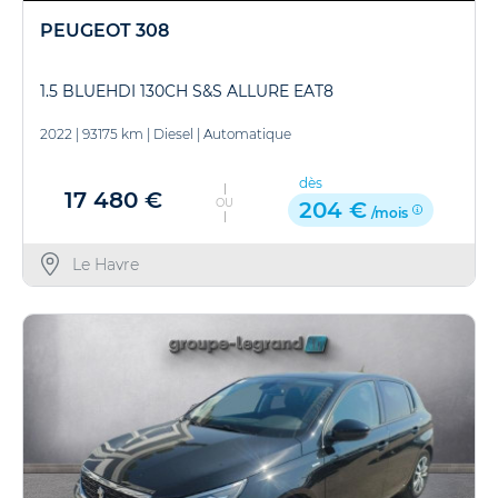
PEUGEOT 308
1.5 BLUEHDI 130CH S&S ALLURE EAT8
2022
|
93175 km
|
Diesel
|
Automatique
dès
17 480 €
OU
204 €
/mois
Le Havre