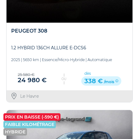
PEUGEOT 308
1.2 HYBRID 136CH ALLURE E-DCS6
2025
|
5650 km
|
Essence/Micro-Hybride
|
Automatique
dès
25 580 €
24 980 €
OU
338 €
/mois
Le Havre
PRIX EN BAISSE (-590 €)
FAIBLE KILOMÉTRAGE
HYBRIDE