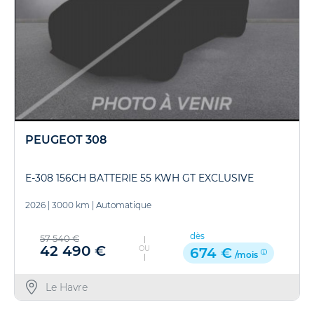
PEUGEOT 308
E-308 156CH BATTERIE 55 KWH GT EXCLUSIVE
2026
|
3000 km
|
Automatique
dès
57 540 €
42 490 €
OU
674 €
/mois
Le Havre