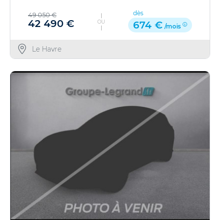
dès
49 050 €
42 490 €
OU
674 €
/mois
Le Havre