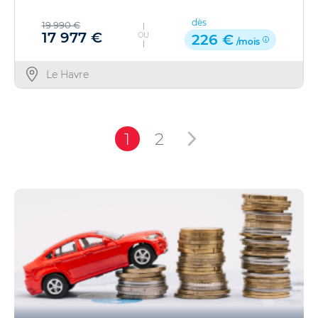
dès
19 990 €
17 977 €
OU
226 €
/mois
Le Havre
1
2