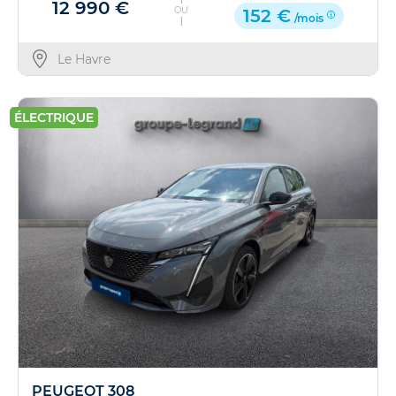
12 990 €
OU
152 €
/mois
Le Havre
ÉLECTRIQUE
PEUGEOT 308