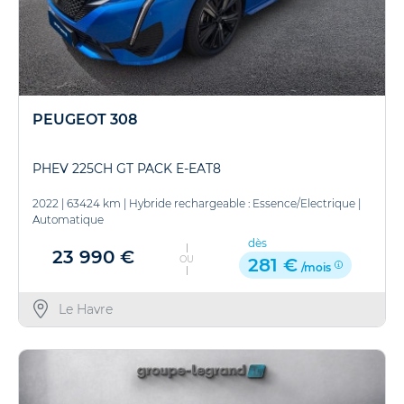
PEUGEOT 308
PHEV 225CH GT PACK E-EAT8
2022
|
63424 km
|
Hybride rechargeable : Essence/Electrique
|
Automatique
dès
23 990 €
OU
281 €
/mois
Le Havre