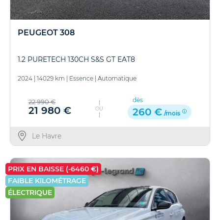
PEUGEOT 308
1.2 PURETECH 130CH S&S GT EAT8
2024
|
14029 km
|
Essence
|
Automatique
dès
22 990 €
21 980 €
OU
260 €
/mois
Le Havre
PRIX EN BAISSE (-6460 €)
FAIBLE KILOMÉTRAGE
ÉLECTRIQUE