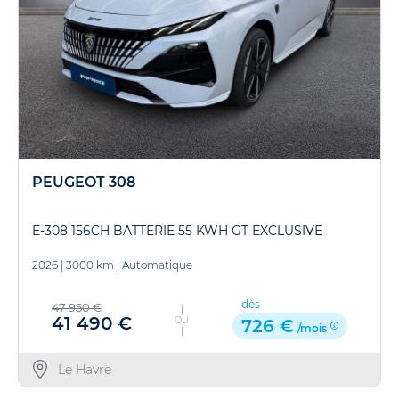
PEUGEOT 308
E-308 156CH BATTERIE 55 KWH GT EXCLUSIVE
2026
|
3000 km
|
Automatique
dès
47 950 €
41 490 €
OU
726 €
/mois
Le Havre