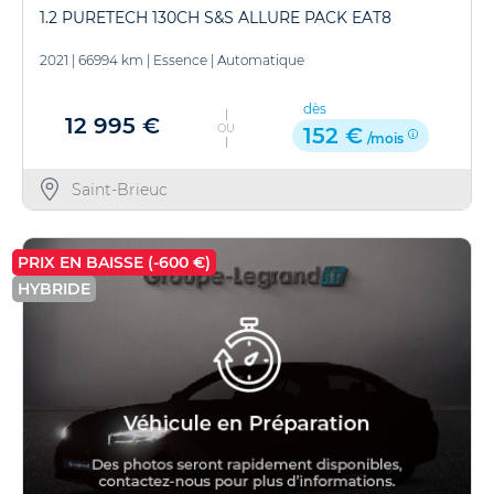
1.2 PURETECH 130CH S&S ALLURE PACK EAT8
2021
|
66994 km
|
Essence
|
Automatique
dès
12 995 €
OU
152 €
/mois
Saint-Brieuc
PRIX EN BAISSE (-600 €)
HYBRIDE