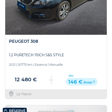
PEUGEOT 308
1.2 PURETECH 110CH S&S STYLE
2021
|
50775 km
|
Essence
|
Manuelle
dès
12 480 €
OU
146 €
/mois
Le Havre
RÉSERVÉ