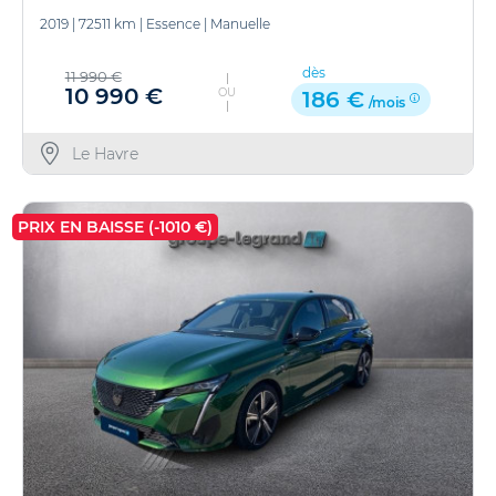
2019
|
72511 km
|
Essence
|
Manuelle
dès
11 990 €
10 990 €
OU
186 €
/mois
Le Havre
PRIX EN BAISSE (-1010 €)