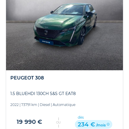
PEUGEOT 308
1.5 BLUEHDI 130CH S&S GT EAT8
2022
|
73791 km
|
Diesel
|
Automatique
dès
19 990 €
OU
234 €
/mois