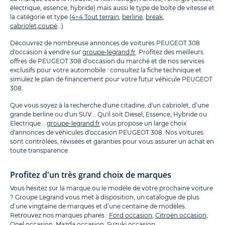
électrique, essence, hybride) mais aussi le type de boîte de vitesse et
la catégorie et type (
4×4 Tout terrain
,
berline
,
break
,
cabriolet
,
coupé
…).
Découvrez de nombreuse annonces de voitures PEUGEOT 308
d'occasion à vendre sur
groupe-legrand.fr
. Profitez des meilleurs
offres de PEUGEOT 308 d'occasion du marché et de nos services
exclusifs pour votre automobile : consultez la fiche technique et
simulez le plan de financement pour votre futur véhicule PEUGEOT
308.
Que vous soyez à la recherche d'une citadine, d'un cabriolet, d’une
grande berline ou d'un SUV... Qu'il soit Diesel, Essence, Hybride ou
Electrique...
groupe-legrand.fr
vous propose un large choix
d'annonces de véhicules d'occasion PEUGEOT 308. Nos voitures
sont contrôlées, révisées et garanties pour vous assurer un achat en
toute transparence.
Profitez d'un très grand choix de marques
Vous hésitez sur la marque ou le modèle de votre prochaine voiture
? Groupe Legrand vous met à disposition, un catalogue de plus
d’une vingtaine de marques et d’une centaine de modèles.
Retrouvez nos marques phares :
Ford occasion
,
Citroën occasion
,
Opel occasion
,
Mazda occasion
,
Suzuki occasion
.