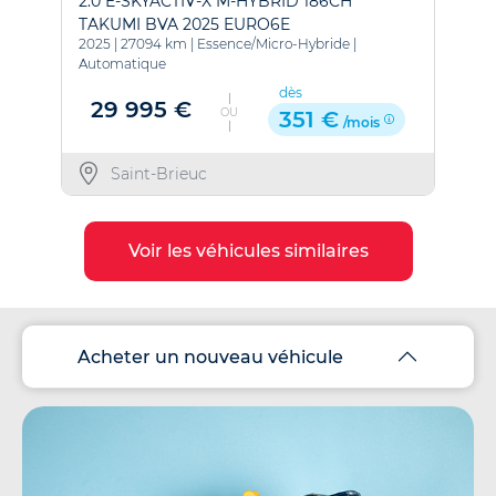
2.0 E-SKYACTIV-X M-HYBRID 186CH
1
TAKUMI BVA 2025 EURO6E
2025
|
27094 km
|
Essence/Micro-Hybride
|
2
Automatique
dès
29 995 €
OU
351 €
/mois
Saint-Brieuc
Voir les véhicules similaires
Acheter un nouveau véhicule