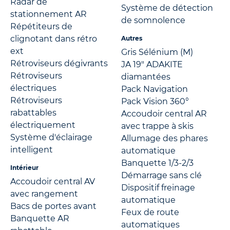
Radar de
Système de détection
stationnement AR
de somnolence
Répétiteurs de
clignotant dans rétro
Autres
ext
Gris Sélénium (M)
Rétroviseurs dégivrants
JA 19" ADAKITE
Rétroviseurs
diamantées
électriques
Pack Navigation
Rétroviseurs
Pack Vision 360°
rabattables
Accoudoir central AR
électriquement
avec trappe à skis
Système d'éclairage
Allumage des phares
intelligent
automatique
Banquette 1/3-2/3
Intérieur
Démarrage sans clé
Accoudoir central AV
Dispositif freinage
avec rangement
automatique
Bacs de portes avant
Feux de route
Banquette AR
automatiques