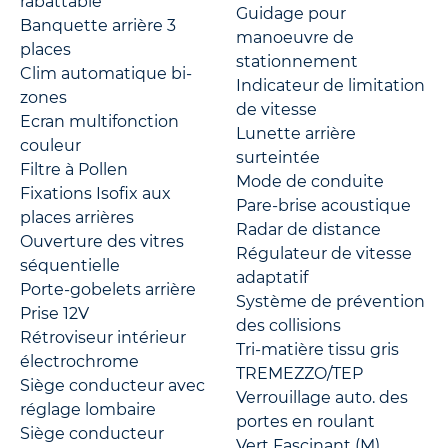
rabattable
Guidage pour
Banquette arrière 3
manoeuvre de
places
stationnement
Clim automatique bi-
Indicateur de limitation
zones
de vitesse
Ecran multifonction
Lunette arrière
couleur
surteintée
Filtre à Pollen
Mode de conduite
Fixations Isofix aux
Pare-brise acoustique
places arrières
Radar de distance
Ouverture des vitres
Régulateur de vitesse
séquentielle
adaptatif
Porte-gobelets arrière
Système de prévention
Prise 12V
des collisions
Rétroviseur intérieur
Tri-matière tissu gris
électrochrome
TREMEZZO/TEP
Siège conducteur avec
Verrouillage auto. des
réglage lombaire
portes en roulant
Siège conducteur
Vert Fascinant (M)