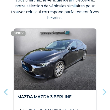
Vous cherchez le véhicule idéal ? Découvrez
notre sélection de véhicules similaires pour
trouver celui qui correspond parfaitement à vos
besoins..
HYBRIDE
HYBR
MAZDA MAZDA 3 BERLINE