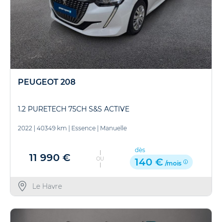
PEUGEOT 208
1.2 PURETECH 75CH S&S ACTIVE
2022
|
40349 km
|
Essence
|
Manuelle
dès
11 990 €
OU
140 €
/mois
Le Havre