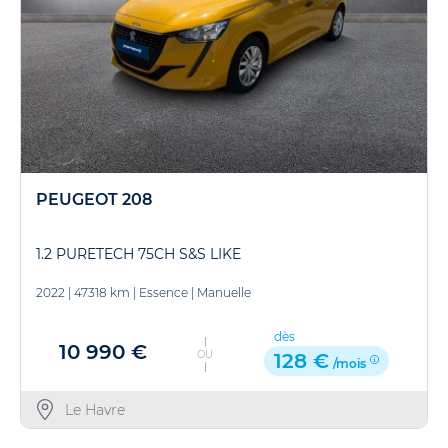
PEUGEOT 208
1.2 PURETECH 75CH S&S LIKE
2022
|
47318 km
|
Essence
|
Manuelle
dès
10 990 €
OU
128 €
/mois
Le Havre