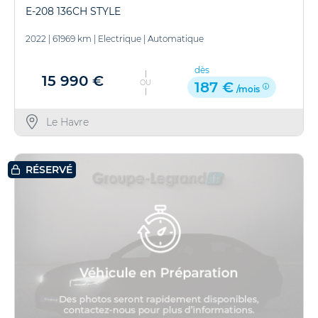
E-208 136CH STYLE
2022
|
61969 km
|
Electrique
|
Automatique
dès
15 990 €
OU
187 €
/mois
Le Havre
RÉSERVÉ