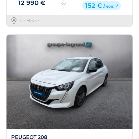
12 990 €
OU
152 €
/mois
Le Havre
PEUGEOT 208