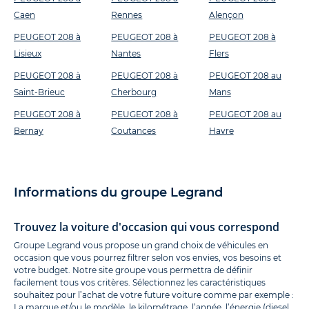
Caen
Rennes
Alençon
PEUGEOT 208 à
PEUGEOT 208 à
PEUGEOT 208 à
Lisieux
Nantes
Flers
PEUGEOT 208 à
PEUGEOT 208 à
PEUGEOT 208 au
Saint-Brieuc
Cherbourg
Mans
PEUGEOT 208 à
PEUGEOT 208 à
PEUGEOT 208 au
Bernay
Coutances
Havre
Informations du groupe Legrand
Trouvez la voiture d'occasion qui vous correspond
Groupe Legrand vous propose un grand choix de véhicules en
occasion que vous pourrez filtrer selon vos envies, vos besoins et
votre budget. Notre site groupe vous permettra de définir
facilement tous vos critères. Sélectionnez les caractéristiques
souhaitez pour l’achat de votre future voiture comme par exemple :
La marque et/ou le modèle, le kilométrage, l’année, l’énergie (diesel,