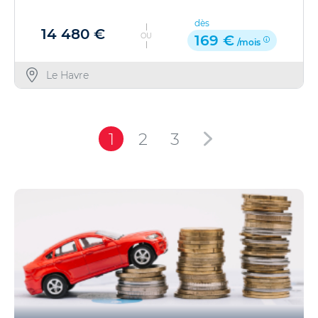
dès
14 480 €
OU
169 €
/mois
Le Havre
1
2
3