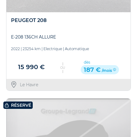
PEUGEOT 208
E-208 136CH ALLURE
2022
|
23254 km
|
Electrique
|
Automatique
dès
15 990 €
OU
187 €
/mois
Le Havre
RÉSERVÉ