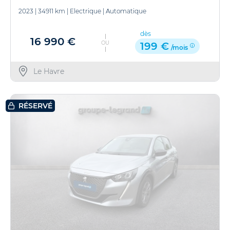
2023
|
34911 km
|
Electrique
|
Automatique
dès
16 990 €
OU
199 €
/mois
Le Havre
RÉSERVÉ