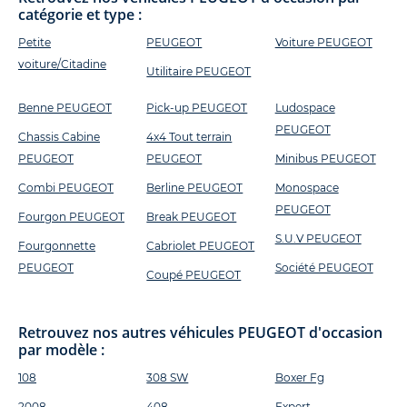
catégorie et type :
Petite
PEUGEOT
Voiture PEUGEOT
voiture/Citadine
Utilitaire PEUGEOT
Benne PEUGEOT
Pick-up PEUGEOT
Ludospace
PEUGEOT
Chassis Cabine
4x4 Tout terrain
PEUGEOT
PEUGEOT
Minibus PEUGEOT
Combi PEUGEOT
Berline PEUGEOT
Monospace
PEUGEOT
Fourgon PEUGEOT
Break PEUGEOT
S.U.V PEUGEOT
Fourgonnette
Cabriolet PEUGEOT
PEUGEOT
Société PEUGEOT
Coupé PEUGEOT
Retrouvez nos autres véhicules PEUGEOT d'occasion
par modèle :
108
308 SW
Boxer Fg
2008
408
Expert