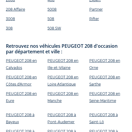
208 Affaire
5008
Partner
3008
508
Rifter
308
508 SW
Retrouvez nos véhicules PEUGEOT 208 d'occasion
par département et ville :
PEUGEOT 208 en
PEUGEOT 208 en
PEUGEOT 208 en
Calvados
Ille-et-Vilaine
Orne
PEUGEOT 208 en
PEUGEOT 208 en
PEUGEOT 208 en
Côtes d'Armor
Loire Atlantique
Sarthe
PEUGEOT 208 en
PEUGEOT 208 en
PEUGEOT 208 en
Eure
Manche
Seine-Maritime
PEUGEOT 208 à
PEUGEOT 208 à
PEUGEOT 208 à
Bayeux
Pont-Audemer
Saint-Lô
PEUGEOT 208 à
PEUGEOT 208 à
PEUGEOT 208 à