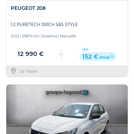
PEUGEOT 208
1.2 PURETECH 100CH S&S STYLE
2022
|
59874 km
|
Essence
|
Manuelle
dès
12 990 €
OU
152 €
/mois
Le Havre