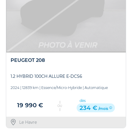
PEUGEOT 208
1.2 HYBRID 100CH ALLURE E-DCS6
2024
|
12839 km
|
Essence/Micro-Hybride
|
Automatique
dès
19 990 €
OU
234 €
/mois
Le Havre