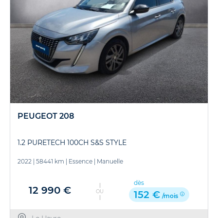
PEUGEOT 208
1.2 PURETECH 100CH S&S STYLE
2022
|
58441 km
|
Essence
|
Manuelle
dès
12 990 €
OU
152 €
/mois