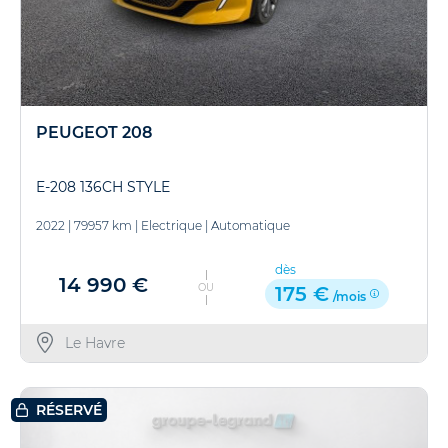
PEUGEOT 208
E-208 136CH STYLE
2022
|
79957 km
|
Electrique
|
Automatique
dès
14 990 €
OU
175 €
/mois
Le Havre
RÉSERVÉ