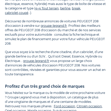
électrique, essence, hybride) mais aussi le type de boîte de vitesse et
la catégorie et type (
4×4 Tout terrain
,
berline
,
break
,
cabriolet
,
coupé
…).
Découvrez de nombreuse annonces de voitures PEUGEOT 208
d'occasion à vendre sur
groupe-legrand.fr
. Profitez des meilleurs
offres de PEUGEOT 208 d'occasion du marché et de nos services
exclusifs pour votre automobile : consultez la fiche technique et
simulez le plan de financement pour votre futur véhicule PEUGEOT
208.
Que vous soyez à la recherche d'une citadine, d'un cabriolet, d’une
grande berline ou d'un SUV... Qu'il soit Diesel, Essence, Hybride ou
Electrique...
groupe-legrand.fr
vous propose un large choix
d'annonces de véhicules d'occasion PEUGEOT 208. Nos voitures
sont contrôlées, révisées et garanties pour vous assurer un achat en
toute transparence.
Profitez d'un très grand choix de marques
Vous hésitez sur la marque ou le modèle de votre prochaine voiture
? Groupe Legrand vous met à disposition, un catalogue de plus
d’une vingtaine de marques et d’une centaine de modèles.
Retrouvez nos marques phares :
Ford occasion
,
Citroën occasion
,
Opel occasion
,
Mazda occasion
,
Suzuki occasion
.