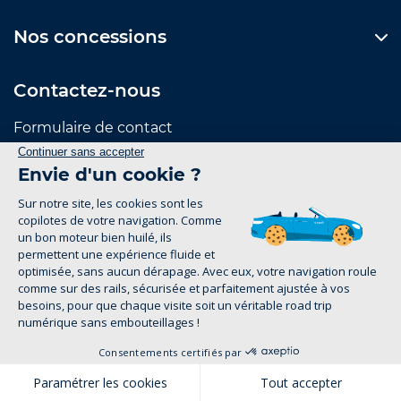
Nos concessions
Contactez-nous
Formulaire de contact
Suivez-nous
Mentions Légales
Politique de confidentialité
1
groupe-legrand.fr 2026
Pour les trajets courts, privilégiez la marche ou le
vélo. #SeDéplacerMoinsPolluer