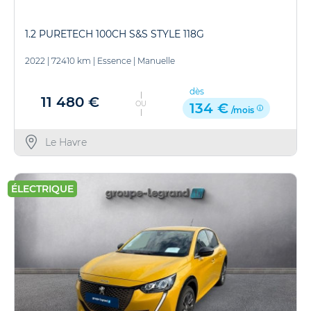
1.2 PURETECH 100CH S&S STYLE 118G
2022
|
72410 km
|
Essence
|
Manuelle
dès
11 480 €
OU
134 €
/mois
Le Havre
ÉLECTRIQUE