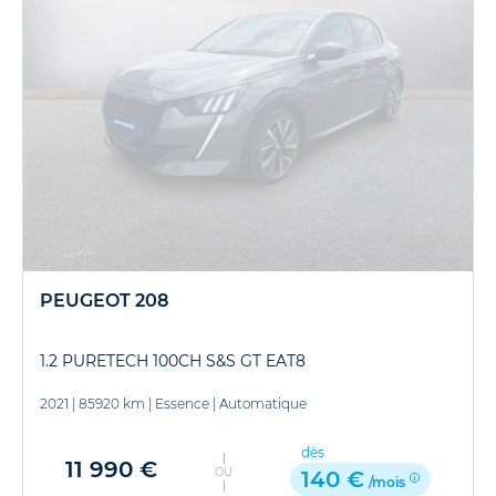
PEUGEOT 208
1.2 PURETECH 100CH S&S GT EAT8
2021
|
85920 km
|
Essence
|
Automatique
dès
11 990 €
OU
140 €
/mois