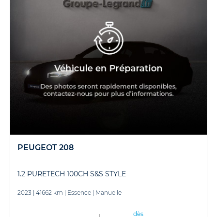
PEUGEOT 208
1.2 PURETECH 100CH S&S STYLE
2023
|
41662 km
|
Essence
|
Manuelle
dès