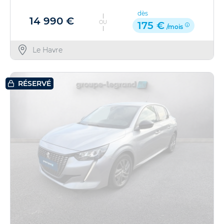
dès
14 990 €
OU
175 €
/mois
Le Havre
RÉSERVÉ