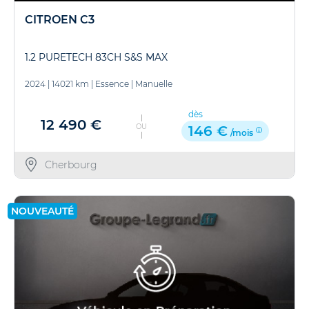
CITROEN C3
1.2 PURETECH 83CH S&S MAX
2024
|
14021 km
|
Essence
|
Manuelle
dès
12 490 €
OU
146 €
/mois
Cherbourg
NOUVEAUTÉ