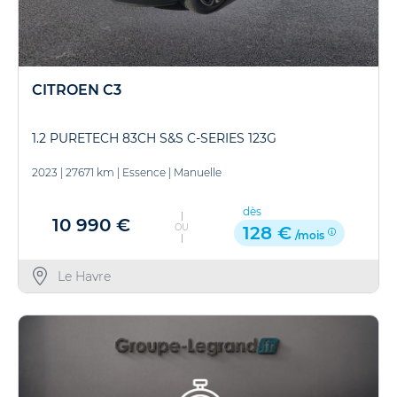
CITROEN C3
1.2 PURETECH 83CH S&S C-SERIES 123G
2023
|
27671 km
|
Essence
|
Manuelle
dès
10 990 €
OU
128 €
/mois
Le Havre