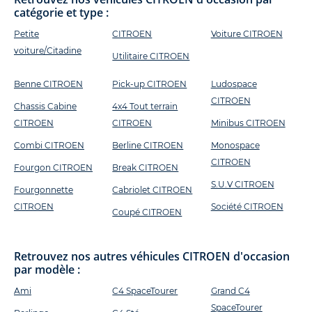
catégorie et type :
Petite
CITROEN
Voiture CITROEN
voiture/Citadine
Utilitaire CITROEN
Benne CITROEN
Pick-up CITROEN
Ludospace
CITROEN
Chassis Cabine
4x4 Tout terrain
CITROEN
CITROEN
Minibus CITROEN
Combi CITROEN
Berline CITROEN
Monospace
CITROEN
Fourgon CITROEN
Break CITROEN
S.U.V CITROEN
Fourgonnette
Cabriolet CITROEN
CITROEN
Société CITROEN
Coupé CITROEN
Retrouvez nos autres véhicules CITROEN d'occasion
par modèle :
Ami
C4 SpaceTourer
Grand C4
SpaceTourer