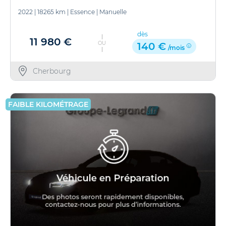
2022
|
18265 km
|
Essence
|
Manuelle
dès
11 980 €
OU
140 €
/mois
Cherbourg
FAIBLE KILOMÉTRAGE