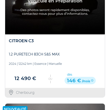
CITROEN C3
1.2 PURETECH 83CH S&S MAX
2024
|
12242 km
|
Essence
|
Manuelle
dès
12 490 €
OU
146 €
/mois
Cherbourg
NOUVEAUTÉ