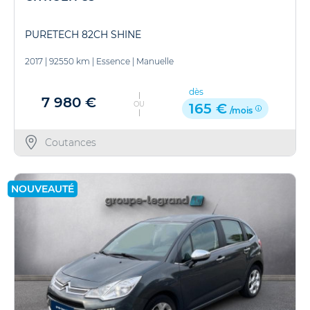
PURETECH 82CH SHINE
2017
|
92550 km
|
Essence
|
Manuelle
dès
7 980 €
OU
165 €
/mois
Coutances
NOUVEAUTÉ