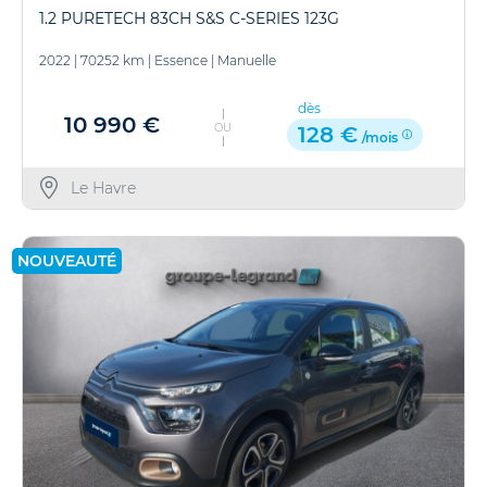
1.2 PURETECH 83CH S&S C-SERIES 123G
2022
|
70252 km
|
Essence
|
Manuelle
dès
10 990 €
OU
128 €
/mois
Le Havre
NOUVEAUTÉ