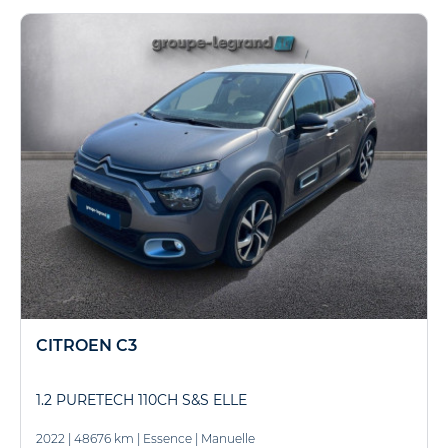
CITROEN C3
1.2 PURETECH 110CH S&S ELLE
2022
|
48676 km
|
Essence
|
Manuelle