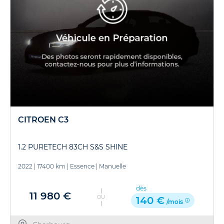
CITROEN C3
1.2 PURETECH 83CH S&S SHINE
2022
|
17400 km
|
Essence
|
Manuelle
dès
11 980 €
OU
140 €
/mois