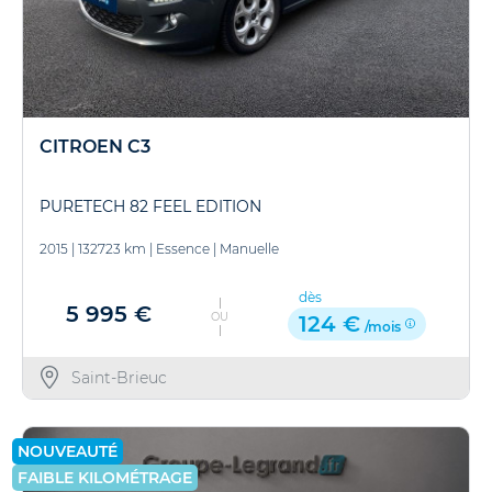
CITROEN C3
PURETECH 82 FEEL EDITION
2015
|
132723 km
|
Essence
|
Manuelle
dès
5 995 €
OU
124 €
/mois
Saint-Brieuc
NOUVEAUTÉ
FAIBLE KILOMÉTRAGE