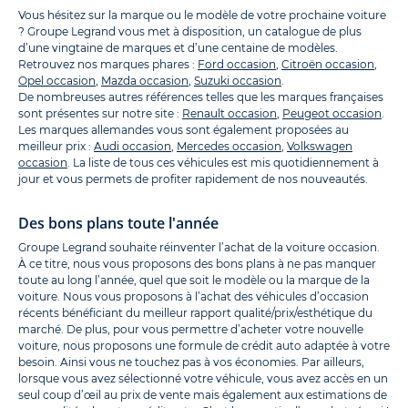
Vous hésitez sur la marque ou le modèle de votre prochaine voiture
? Groupe Legrand vous met à disposition, un catalogue de plus
d’une vingtaine de marques et d’une centaine de modèles.
Retrouvez nos marques phares :
Ford occasion
,
Citroën occasion
,
Opel occasion
,
Mazda occasion
,
Suzuki occasion
.
De nombreuses autres références telles que les marques françaises
sont présentes sur notre site :
Renault occasion
,
Peugeot occasion
.
Les marques allemandes vous sont également proposées au
meilleur prix :
Audi occasion
,
Mercedes occasion
,
Volkswagen
occasion
. La liste de tous ces véhicules est mis quotidiennement à
jour et vous permets de profiter rapidement de nos nouveautés.
Des bons plans toute l'année
Groupe Legrand souhaite réinventer l’achat de la voiture occasion.
À ce titre, nous vous proposons des bons plans à ne pas manquer
toute au long l’année, quel que soit le modèle ou la marque de la
voiture. Nous vous proposons à l’achat des véhicules d’occasion
récents bénéficiant du meilleur rapport qualité/prix/esthétique du
marché. De plus, pour vous permettre d’acheter votre nouvelle
voiture, nous proposons une formule de crédit auto adaptée à votre
besoin. Ainsi vous ne touchez pas à vos économies. Par ailleurs,
lorsque vous avez sélectionné votre véhicule, vous avez accès en un
seul coup d’œil au prix de vente mais également aux estimations de