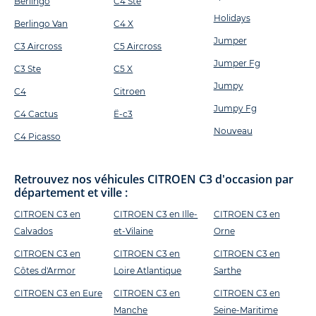
Berlingo
C4 Sté
Holidays
Berlingo Van
C4 X
Jumper
C3 Aircross
C5 Aircross
Jumper Fg
C3 Ste
C5 X
Jumpy
C4
Citroen
Jumpy Fg
C4 Cactus
Ë-c3
Nouveau
C4 Picasso
Retrouvez nos véhicules CITROEN C3 d'occasion par
département et ville :
CITROEN C3 en
CITROEN C3 en Ille-
CITROEN C3 en
Calvados
et-Vilaine
Orne
CITROEN C3 en
CITROEN C3 en
CITROEN C3 en
Côtes d'Armor
Loire Atlantique
Sarthe
CITROEN C3 en Eure
CITROEN C3 en
CITROEN C3 en
Manche
Seine-Maritime