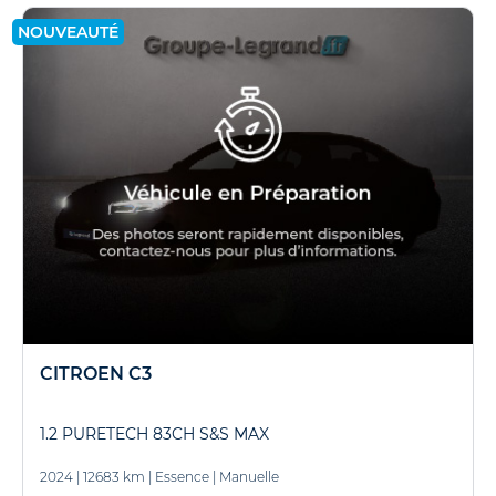
NOUVEAUTÉ
CITROEN C3
1.2 PURETECH 83CH S&S MAX
2024
|
12683 km
|
Essence
|
Manuelle