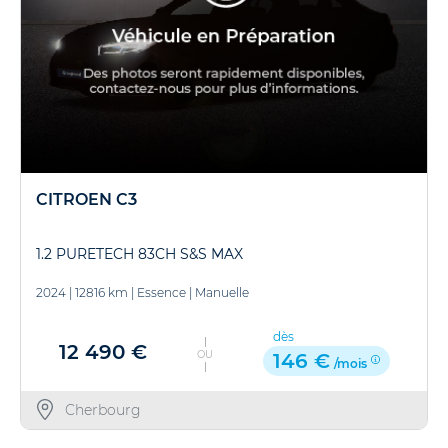
CITROEN C3
1.2 PURETECH 83CH S&S MAX
2024
|
12816 km
|
Essence
|
Manuelle
dès
12 490 €
OU
146 €
/mois
Cherbourg