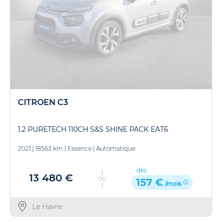
CITROEN C3
1.2 PURETECH 110CH S&S SHINE PACK EAT6
2021
|
18563 km
|
Essence
|
Automatique
dès
13 480 €
OU
157 €
/mois
Le Havre