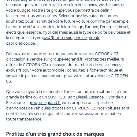
occasion que vous pourrez filtrer selon vos envies, vos besoins et
votre budget. Notre site groupe vous permettra de définir
facilement tous vos critères. Sélectionnez les caractéristiques
souhaitez pour l’achat de votre future voiture comme par exemple :
La marque et/ou le modèle, le kilométrage, l’année, l’énergie (diesel,
électrique, essence, hybride) mais aussi le type de boîte de vitesse et
la catégorie et type (
4×4 Tout terrain
,
berline
,
break
,
cabriolet
,
coupé
…).
Découvrez de nombreuse annonces de voitures CITROEN C3
d'occasion à vendre sur
groupe-legrand.fr
. Profitez des meilleurs
offres de CITROEN C3 d'occasion du marché et de nos services
exclusifs pour votre automobile : consultez la fiche technique et
simulez le plan de financement pour votre futur véhicule CITROEN
C3.
Que vous soyez à la recherche d'une citadine, d'un cabriolet, d’une
grande berline ou d'un SUV... Qu'il soit Diesel, Essence, Hybride ou
Electrique...
groupe-legrand.fr
vous propose un large choix
d'annonces de véhicules d'occasion CITROEN C3. Nos voitures sont
contrôlées, révisées et garanties pour vous assurer un achat en
toute transparence.
Profitez d'un très grand choix de marques