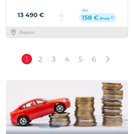
dès
13 490 €
OU
158 €
/mois
Bayeux
1
2
3
4
5
6