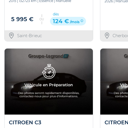
2015
|
132723 km
|
Essence
|
Manuelle
2026
|
Manuel
dès
5 995 €
OU
124 €
/mois
Saint-Brieuc
Cherbo
CITROEN C3
CITROEN