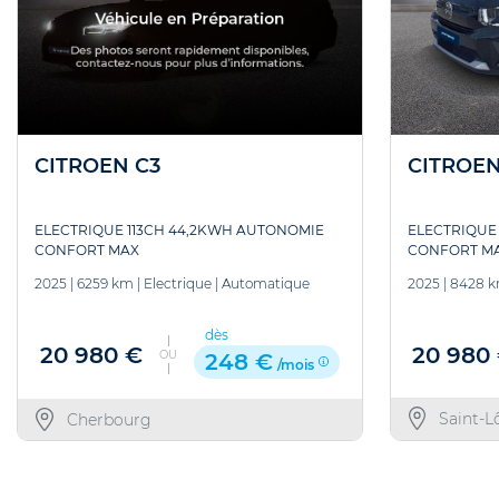
CITROEN
CITROEN C3
ELECTRIQUE
ELECTRIQUE 113CH 44,2KWH AUTONOMIE
CONFORT M
CONFORT MAX
2025
|
8428 
2025
|
6259 km
|
Electrique
|
Automatique
dès
20 980
20 980 €
OU
248 €
/mois
Saint-L
Cherbourg