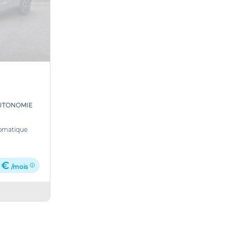
AUTONOMIE
omatique
 €
/mois