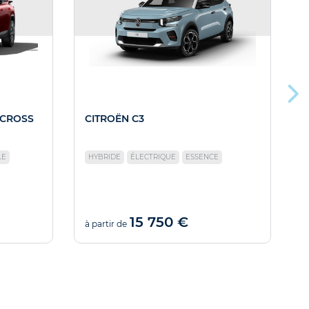
RCROSS
CITROËN C3
C
LE
HYBRIDE
ÉLECTRIQUE
ESSENCE
15 750 €
à partir de
à