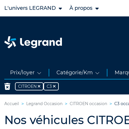
L'univers LEGRAND
À propos
Prix/loyer
Catégorie/Km
Marq
CITROEN
C3
Accueil
Legrand Occasion
CITROEN occasion
C3 occ
Nos véhicules CITRO