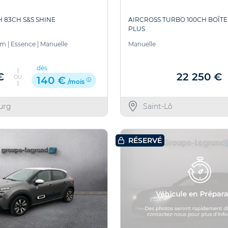
H 83CH S&S SHINE
AIRCROSS TURBO 100CH BOÎT
PLUS
km
|
Essence
|
Manuelle
Manuelle
dès
€
22 250 €
OU
140 €
/mois
urg
Saint-Lô
RÉSERVÉ