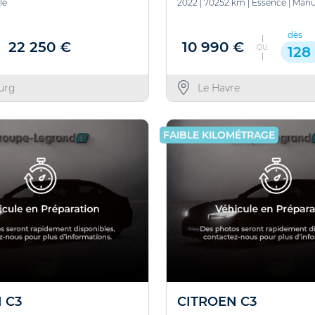
le
2022
|
70252 km
|
Essence
|
Manu
dès
22 250 €
10 990 €
OU
128
urg
Le Havre
FAIBLE KILOMÉTRAGE
 C3
CITROEN C3