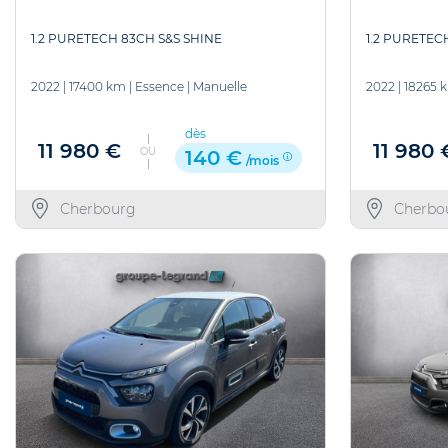
1.2 PURETECH 83CH S&S SHINE
1.2 PURETEC
2022
|
17400 km
|
Essence
|
Manuelle
2022
|
18265 
dès
11 980 €
11 980 
OU
140 €
/mois
Cherbourg
Cherbo