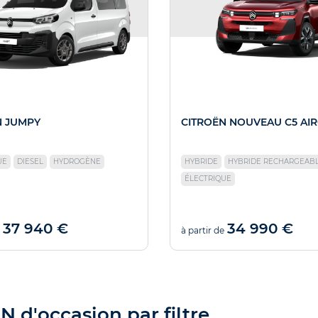
N JUMPY
CITROËN NOUVEAU C5 AI
UE
DIESEL
HYDROGÈNE
HYBRIDE
HYBRIDE RECHARGEAB
ÉLECTRIQUE
37 940 €
34 990 €
à partir de
 d'occasion par filtre