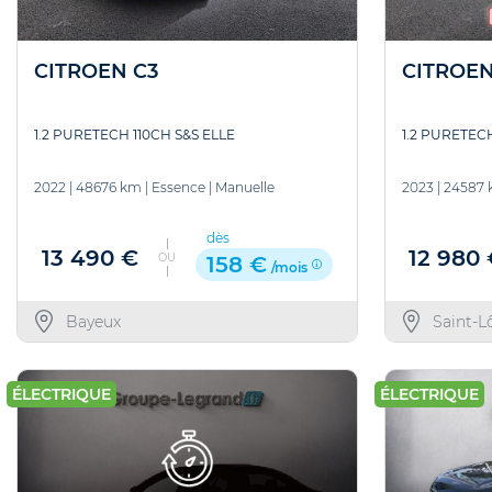
CITROEN C3
CITROEN
1.2 PURETECH 110CH S&S ELLE
1.2 PURETECH
2022
|
48676 km
|
Essence
|
Manuelle
2023
|
24587
dès
13 490 €
12 980
OU
158 €
/mois
Bayeux
Saint-L
ÉLECTRIQUE
ÉLECTRIQUE