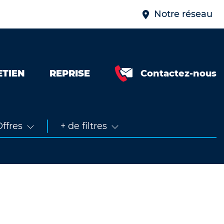
Notre réseau
ETIEN
REPRISE
Contactez-nous
Neuve &
faible km
Occasion
ffres
+ de filtres