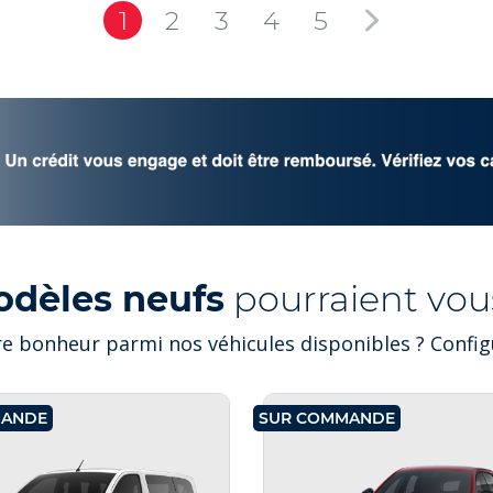
1
2
3
4
5
odèles neufs
pourraient vous
e bonheur parmi nos véhicules disponibles ? Configu
MANDE
SUR COMMANDE