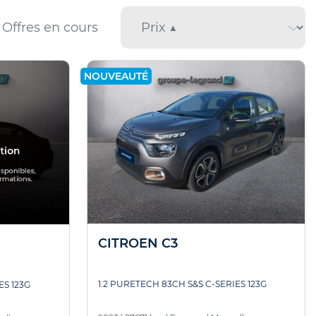
Offres en cours
NOUVEAUTÉ
CITROEN C3
1.2 PURETECH 83CH S&S C-SERIES 123G
ES 123G