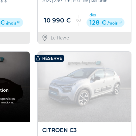
2023
|
27671 km
|
Essence
|
Manuelle
elle
dès
10 990 €
OU
128 €
 €
/mois
/mois
Le Havre
RÉSERVÉ
CITROEN C3