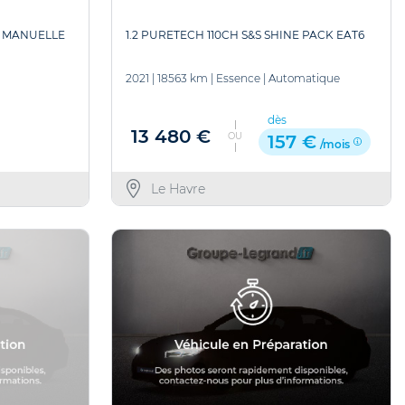
1.2 PURETECH 110CH S&S SHINE PACK EAT6
E MANUELLE
2021
|
18563 km
|
Essence
|
Automatique
dès
13 480 €
OU
157 €
/mois
Le Havre