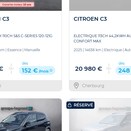
 C3
CITROEN C3
 110CH S&S C-SERIES 120-121G
ELECTRIQUE 113CH 44,2KWH 
CONFORT MAX
 km
|
Essence
|
Manuelle
2025
|
14638 km
|
Electrique
|
Aut
dès
dès
 €
20 980 €
OU
OU
152 €
248
/mois
ô
Cherbourg
RÉSERVÉ