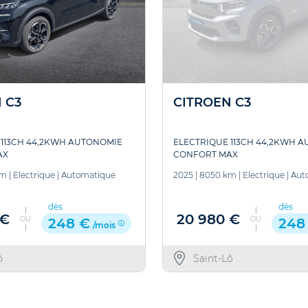
 C3
CITROEN C3
 113CH 44,2KWH AUTONOMIE
ELECTRIQUE 113CH 44,2KWH 
AX
CONFORT MAX
km
|
Electrique
|
Automatique
2025
|
8050 km
|
Electrique
|
Aut
dès
dès
 €
20 980 €
OU
OU
248 €
248
/mois
ô
Saint-Lô