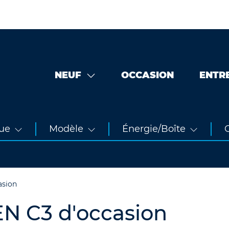
NEUF
OCCASION
ENTR
ue
Modèle
Énergie/Boîte
O
asion
EN C3 d'occasion