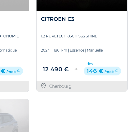
CITROEN C3
AUTONOMIE
1.2 PURETECH 83CH S&S SHINE
omatique
2024
|
11861 km
|
Essence
|
Manuelle
dès
12 490 €
OU
 €
146 €
/mois
/mois
Cherbourg