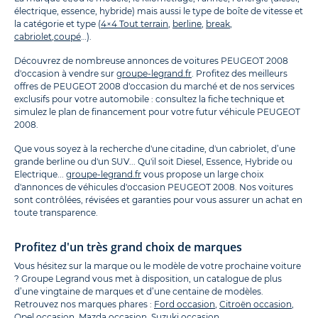
électrique, essence, hybride) mais aussi le type de boîte de vitesse et
la catégorie et type (
4×4 Tout terrain
,
berline
,
break
,
cabriolet
,
coupé
…).
Découvrez de nombreuse annonces de voitures PEUGEOT 2008
d'occasion à vendre sur
groupe-legrand.fr
. Profitez des meilleurs
offres de PEUGEOT 2008 d'occasion du marché et de nos services
exclusifs pour votre automobile : consultez la fiche technique et
simulez le plan de financement pour votre futur véhicule PEUGEOT
2008.
Que vous soyez à la recherche d'une citadine, d'un cabriolet, d’une
grande berline ou d'un SUV... Qu'il soit Diesel, Essence, Hybride ou
Electrique...
groupe-legrand.fr
vous propose un large choix
d'annonces de véhicules d'occasion PEUGEOT 2008. Nos voitures
sont contrôlées, révisées et garanties pour vous assurer un achat en
toute transparence.
Profitez d'un très grand choix de marques
Vous hésitez sur la marque ou le modèle de votre prochaine voiture
? Groupe Legrand vous met à disposition, un catalogue de plus
d’une vingtaine de marques et d’une centaine de modèles.
Retrouvez nos marques phares :
Ford occasion
,
Citroën occasion
,
Opel occasion
,
Mazda occasion
,
Suzuki occasion
.