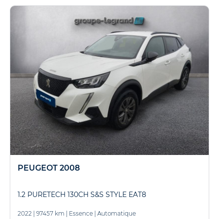
PEUGEOT 2008
1.2 PURETECH 130CH S&S STYLE EAT8
2022
|
97457 km
|
Essence
|
Automatique