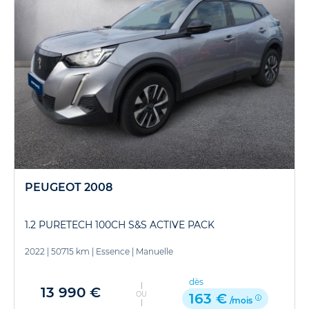
PEUGEOT 2008
1.2 PURETECH 100CH S&S ACTIVE PACK
2022
|
50715 km
|
Essence
|
Manuelle
dès
13 990 €
OU
163 €
/mois