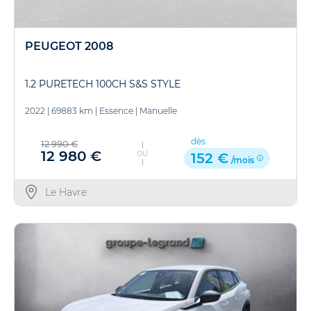
PEUGEOT 2008
1.2 PURETECH 100CH S&S STYLE
2022
|
69883 km
|
Essence
|
Manuelle
dès
12 990 €
12 980 €
OU
152 €
/mois
Le Havre