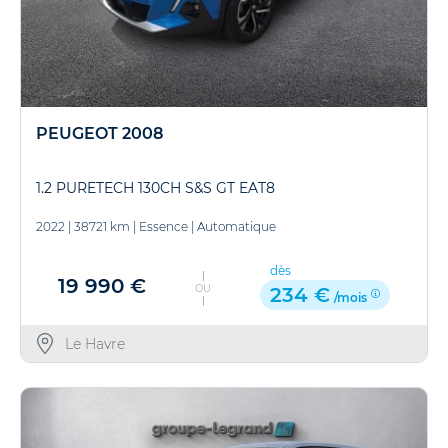
PEUGEOT 2008
1.2 PURETECH 130CH S&S GT EAT8
2022
|
38721 km
|
Essence
|
Automatique
dès
19 990 €
OU
234 €
/mois
Le Havre