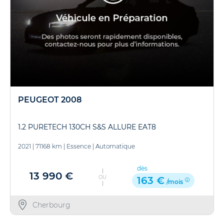
PEUGEOT 2008
1.2 PURETECH 130CH S&S ALLURE EAT8
2021
|
71168 km
|
Essence
|
Automatique
dès
13 990 €
OU
163 €
/mois
Cherbourg