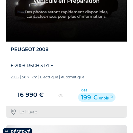
PEUGEOT 2008
E-2008 136CH STYLE
2022
|
56171 km
|
Electrique
|
Automatique
dès
16 990 €
OU
199 €
/mois
Le Havre
RÉSERVÉ