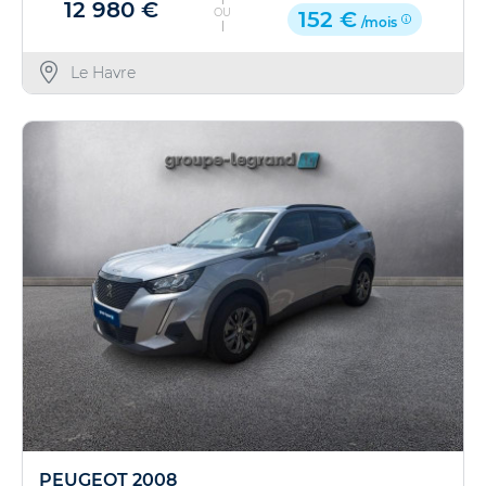
12 980 €
OU
152 €
/mois
Le Havre
PEUGEOT 2008