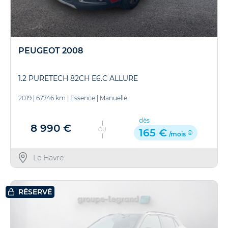
PEUGEOT 2008
1.2 PURETECH 82CH E6.C ALLURE
2019
|
67746 km
|
Essence
|
Manuelle
dès
8 990 €
OU
165 €
/mois
Le Havre
RÉSERVÉ