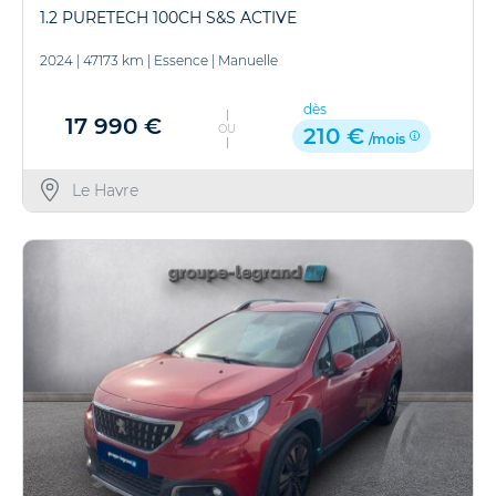
1.2 PURETECH 100CH S&S ACTIVE
2024
|
47173 km
|
Essence
|
Manuelle
dès
17 990 €
OU
210 €
/mois
Le Havre