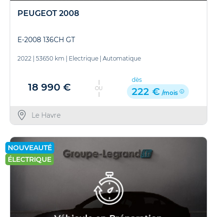
PEUGEOT 2008
E-2008 136CH GT
2022
|
53650 km
|
Electrique
|
Automatique
dès
18 990 €
OU
222 €
/mois
Le Havre
NOUVEAUTÉ
ÉLECTRIQUE