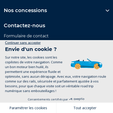
Nos concessions
Contactez-nous
Formulaire de contact
Suivez-nous
Mentions Légales
Politique de confidentialité
1
groupe-legrand.fr 2026
Pour les trajets courts, privilégiez la marche ou le
vélo. #SeDéplacerMoinsPolluer