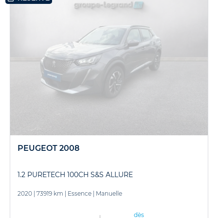
PEUGEOT 2008
1.2 PURETECH 100CH S&S ALLURE
2020
|
73919 km
|
Essence
|
Manuelle
dès