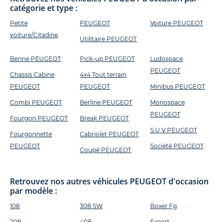
catégorie et type :
Petite
PEUGEOT
Voiture PEUGEOT
voiture/Citadine
Utilitaire PEUGEOT
Benne PEUGEOT
Pick-up PEUGEOT
Ludospace
PEUGEOT
Chassis Cabine
4x4 Tout terrain
PEUGEOT
PEUGEOT
Minibus PEUGEOT
Combi PEUGEOT
Berline PEUGEOT
Monospace
PEUGEOT
Fourgon PEUGEOT
Break PEUGEOT
S.U.V PEUGEOT
Fourgonnette
Cabriolet PEUGEOT
PEUGEOT
Société PEUGEOT
Coupé PEUGEOT
Retrouvez nos autres véhicules PEUGEOT d'occasion
par modèle :
108
308 SW
Boxer Fg
208
408
Expert