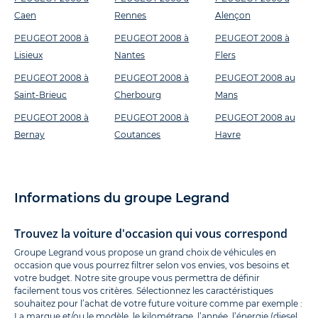
Caen
Rennes
Alençon
PEUGEOT 2008 à
PEUGEOT 2008 à
PEUGEOT 2008 à
Lisieux
Nantes
Flers
PEUGEOT 2008 à
PEUGEOT 2008 à
PEUGEOT 2008 au
Saint-Brieuc
Cherbourg
Mans
PEUGEOT 2008 à
PEUGEOT 2008 à
PEUGEOT 2008 au
Bernay
Coutances
Havre
Informations du groupe Legrand
Trouvez la voiture d'occasion qui vous correspond
Groupe Legrand vous propose un grand choix de véhicules en
occasion que vous pourrez filtrer selon vos envies, vos besoins et
votre budget. Notre site groupe vous permettra de définir
facilement tous vos critères. Sélectionnez les caractéristiques
souhaitez pour l’achat de votre future voiture comme par exemple :
La marque et/ou le modèle, le kilométrage, l’année, l’énergie (diesel,