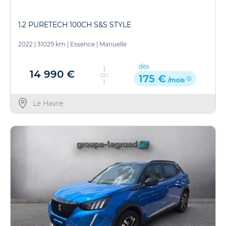
1.2 PURETECH 100CH S&S STYLE
2022
|
31029 km
|
Essence
|
Manuelle
dès
14 990 €
OU
175 €
/mois
Le Havre