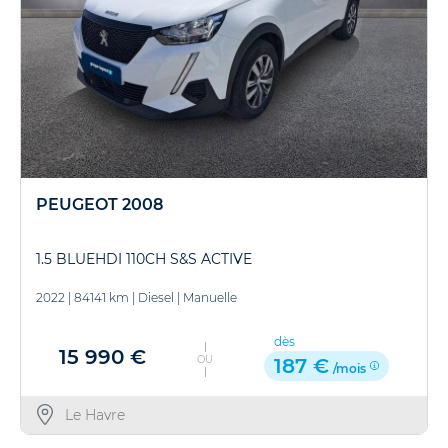
PEUGEOT 2008
1.5 BLUEHDI 110CH S&S ACTIVE
2022
|
84141 km
|
Diesel
|
Manuelle
dès
15 990 €
OU
187 €
/mois
Le Havre