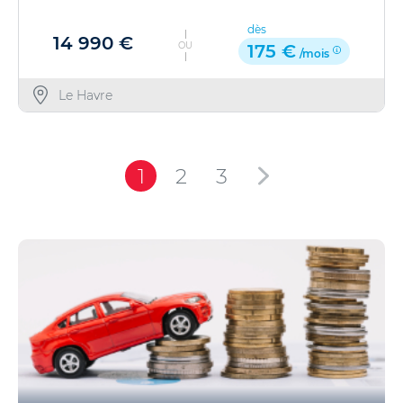
dès
14 990 €
OU
175 €
/mois
Le Havre
1
2
3