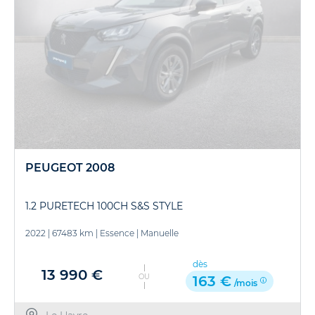
PEUGEOT 2008
1.2 PURETECH 100CH S&S STYLE
2022
|
67483 km
|
Essence
|
Manuelle
dès
13 990 €
OU
163 €
/mois