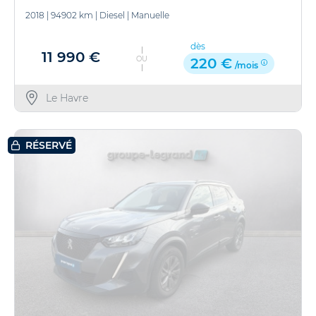
2018
|
94902 km
|
Diesel
|
Manuelle
dès
11 990 €
OU
220 €
/mois
Le Havre
RÉSERVÉ