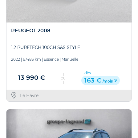
PEUGEOT 2008
1.2 PURETECH 100CH S&S STYLE
2022
|
67483 km
|
Essence
|
Manuelle
dès
13 990 €
OU
163 €
/mois
Le Havre