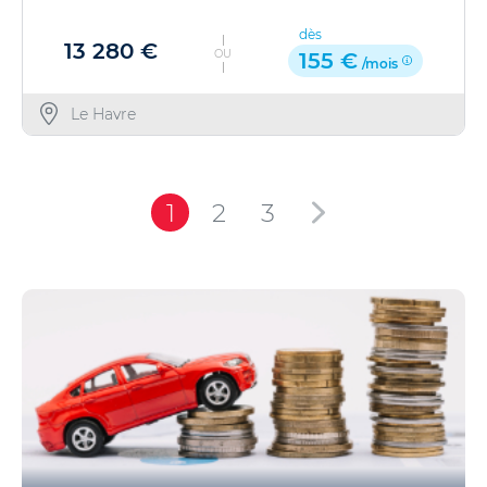
dès
13 280 €
OU
155 €
/mois
Le Havre
1
2
3