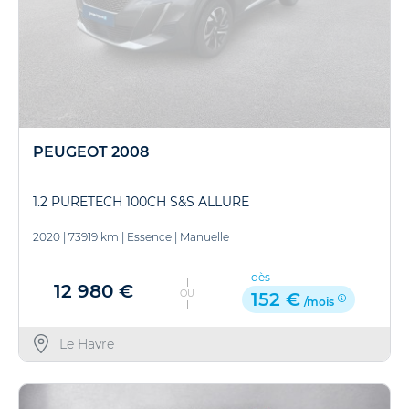
PEUGEOT 2008
1.2 PURETECH 100CH S&S ALLURE
2020
|
73919 km
|
Essence
|
Manuelle
dès
12 980 €
OU
152 €
/mois
Le Havre