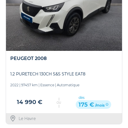
PEUGEOT 2008
1.2 PURETECH 130CH S&S STYLE EAT8
2022
|
97457 km
|
Essence
|
Automatique
dès
14 990 €
OU
175 €
/mois
Le Havre