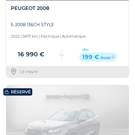
PEUGEOT 2008
E-2008 136CH STYLE
2022
|
56171 km
|
Electrique
|
Automatique
dès
16 990 €
OU
199 €
/mois
Le Havre
RÉSERVÉ