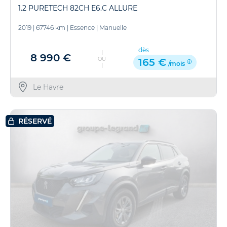
1.2 PURETECH 82CH E6.C ALLURE
2019
|
67746 km
|
Essence
|
Manuelle
dès
8 990 €
OU
165 €
/mois
Le Havre
RÉSERVÉ