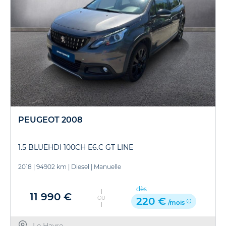
PEUGEOT 2008
1.5 BLUEHDI 100CH E6.C GT LINE
2018
|
94902 km
|
Diesel
|
Manuelle
dès
11 990 €
OU
220 €
/mois