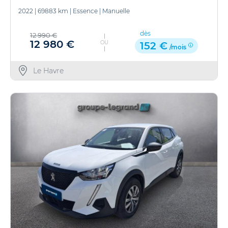
2022
|
69883 km
|
Essence
|
Manuelle
dès
12 990 €
12 980 €
OU
152 €
/mois
Le Havre