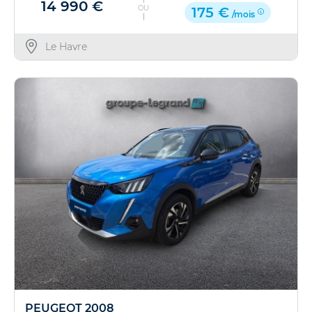
14 990 €
OU
175 €
/mois
Le Havre
PEUGEOT 2008