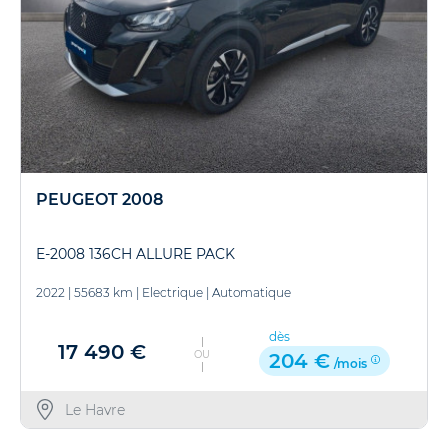
PEUGEOT 2008
E-2008 136CH ALLURE PACK
2022
|
55683 km
|
Electrique
|
Automatique
dès
17 490 €
OU
204 €
/mois
Le Havre