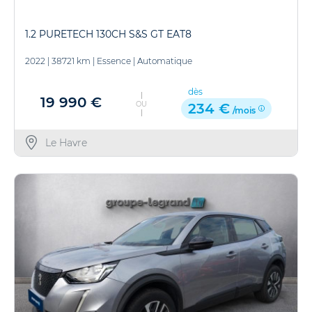
1.2 PURETECH 130CH S&S GT EAT8
2022
|
38721 km
|
Essence
|
Automatique
dès
19 990 €
OU
234 €
/mois
Le Havre