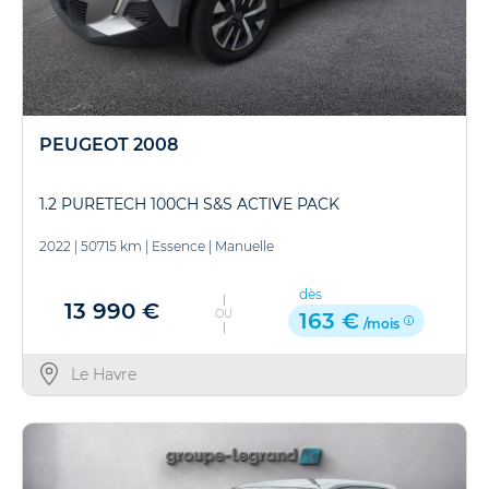
PEUGEOT 2008
1.2 PURETECH 100CH S&S ACTIVE PACK
2022
|
50715 km
|
Essence
|
Manuelle
dès
13 990 €
OU
163 €
/mois
Le Havre