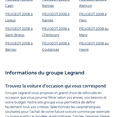
Caen
Rennes
Alençon
PEUGEOT 2008 à
PEUGEOT 2008 à
PEUGEOT 2008 à
Lisieux
Nantes
Flers
PEUGEOT 2008 à
PEUGEOT 2008 à
PEUGEOT 2008 au
Saint-Brieuc
Cherbourg
Mans
PEUGEOT 2008 à
PEUGEOT 2008 à
PEUGEOT 2008 au
Bernay
Coutances
Havre
Informations du groupe Legrand
Trouvez la voiture d'occasion qui vous correspond
Groupe Legrand vous propose un grand choix de véhicules en
occasion que vous pourrez filtrer selon vos envies, vos besoins et
votre budget. Notre site groupe vous permettra de définir
facilement tous vos critères. Sélectionnez les caractéristiques
souhaitez pour l’achat de votre future voiture comme par exemple :
La marque et/ou le modèle, le kilométrage, l’année, l’énergie (diesel,