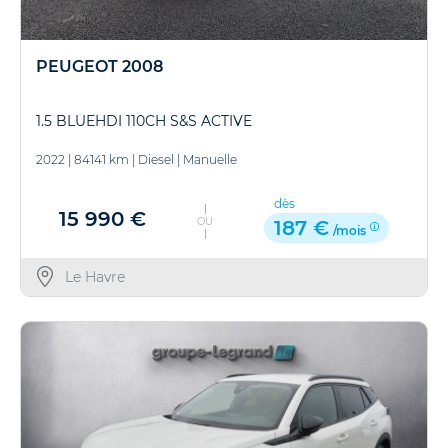
PEUGEOT 2008
1.5 BLUEHDI 110CH S&S ACTIVE
2022
|
84141 km
|
Diesel
|
Manuelle
dès
15 990 €
OU
187 €
/mois
Le Havre