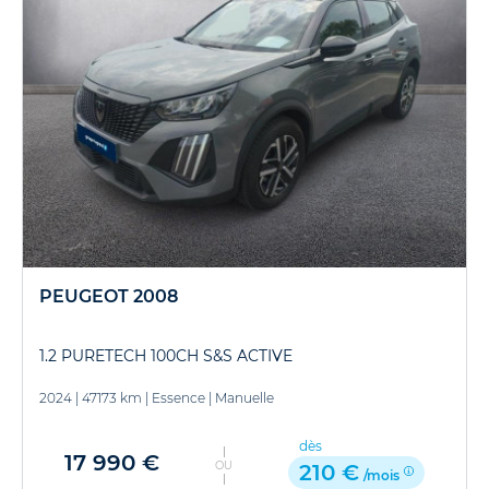
PEUGEOT 2008
1.2 PURETECH 100CH S&S ACTIVE
2024
|
47173 km
|
Essence
|
Manuelle
dès
17 990 €
OU
210 €
/mois