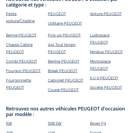
catégorie et type :
Petite
PEUGEOT
Voiture PEUGEOT
voiture/Citadine
Utilitaire PEUGEOT
Benne PEUGEOT
Pick-up PEUGEOT
Ludospace
PEUGEOT
Chassis Cabine
4x4 Tout terrain
PEUGEOT
PEUGEOT
Minibus PEUGEOT
Combi PEUGEOT
Berline PEUGEOT
Monospace
PEUGEOT
Fourgon PEUGEOT
Break PEUGEOT
S.U.V PEUGEOT
Fourgonnette
Cabriolet PEUGEOT
PEUGEOT
Société PEUGEOT
Coupé PEUGEOT
Retrouvez nos autres véhicules PEUGEOT d'occasion
par modèle :
108
308 SW
Boxer Fg
208
408
Expert