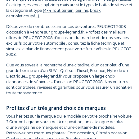
électrique, essence, hybride) mais aussi le type de boîte de vitesse et
la catégorie et type (
4×4 Tout terrain
,
berline
,
break
,
cabriolet
,
coupé
…).
Découvrez de nombreuse annonces de voitures PEUGEOT 2008
d'occasion à vendre sur
groupe-legrand.fr
. Profitez des meilleurs
offres de PEUGEOT 2008 d'occasion du marché et de nos services
exclusifs pour votre automobile : consultez la fiche technique et
simulez le plan de financement pour votre futur véhicule PEUGEOT
2008.
Que vous soyez à la recherche d'une citadine, d'un cabriolet, d’une
grande berline ou d'un SUV... Qu'il soit Diesel, Essence, Hybride ou
Electrique...
groupe-legrand.fr
vous propose un large choix
d'annonces de véhicules d'occasion PEUGEOT 2008. Nos voitures
sont contrôlées, révisées et garanties pour vous assurer un achat en
toute transparence.
Profitez d'un très grand choix de marques
Vous hésitez sur la marque ou le modèle de votre prochaine voiture
? Groupe Legrand vous met à disposition, un catalogue de plus
d’une vingtaine de marques et d’une centaine de modèles.
Retrouvez nos marques phares :
Ford occasion
,
Citroën occasion
,
Opel occasion
,
Mazda occasion
,
Suzuki occasion
.