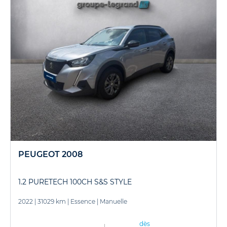
PEUGEOT 2008
1.2 PURETECH 100CH S&S STYLE
2022
|
31029 km
|
Essence
|
Manuelle
dès