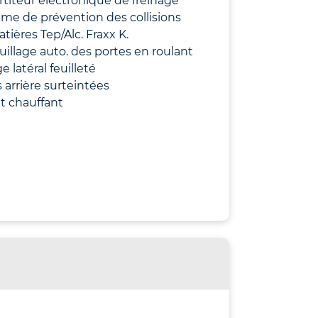
titeur électronique de freinage
me de prévention des collisions
atières Tep/Alc. Fraxx K.
uillage auto. des portes en roulant
e latéral feuilleté
s arrière surteintées
t chauffant