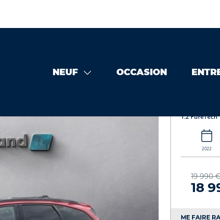
NEUF
OCCASION
ENTR
W occasion
PEUGEOT 308 SW 1.2 PureTech 130ch S&S GT EA
PEUGE
1.2 PureTech
2022
19 990 
18 9
ME FAIRE RA