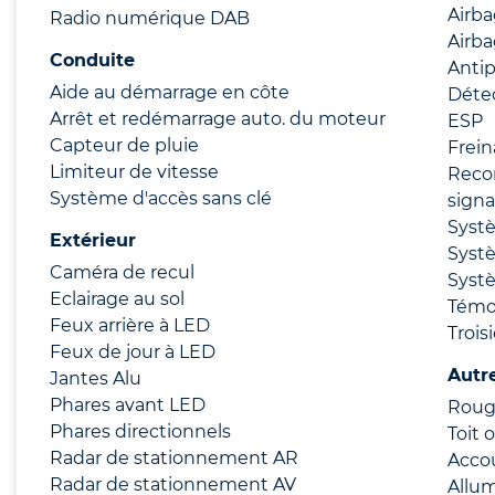
Airba
Radio numérique DAB
Airba
Conduite
Anti
Aide au démarrage en côte
Déte
Arrêt et redémarrage auto. du moteur
ESP
Capteur de pluie
Frei
Limiteur de vitesse
Reco
Système d'accès sans clé
signa
Syst
Extérieur
Syst
Caméra de recul
Syst
Eclairage au sol
Témo
Feux arrière à LED
Trois
Feux de jour à LED
Autr
Jantes Alu
Phares avant LED
Rouge
Phares directionnels
Toit 
Radar de stationnement AR
Accou
Radar de stationnement AV
Allu