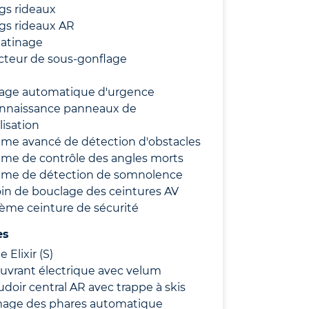
gs rideaux
gs rideaux AR
patinage
cteur de sous-gonflage
nage automatique d'urgence
nnaissance panneaux de
lisation
ème avancé de détection d'obstacles
ème de contrôle des angles morts
ème de détection de somnolence
in de bouclage des ceintures AV
ième ceinture de sécurité
es
 Elixir (S)
ouvrant électrique avec velum
doir central AR avec trappe à skis
mage des phares automatique