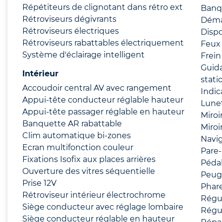
Répétiteurs de clignotant dans rétro ext
Banqu
Rétroviseurs dégivrants
Déma
Rétroviseurs électriques
Dispo
Rétroviseurs rabattables électriquement
Feux 
Système d'éclairage intelligent
Frein
Guid
Intérieur
stat
Accoudoir central AV avec rangement
Indic
Appui-tête conducteur réglable hauteur
Lunet
Appui-tête passager réglable en hauteur
Miroi
Banquette AR rabattable
Miroi
Clim automatique bi-zones
Navi
Ecran multifonction couleur
Pare-
Fixations Isofix aux places arrières
Pédal
Ouverture des vitres séquentielle
Peug
Prise 12V
Phare
Rétroviseur intérieur électrochrome
Régul
Siège conducteur avec réglage lombaire
Régul
Siège conducteur réglable en hauteur