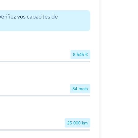
érifiez vos capacités de
8 545 €
84 mois
25 000 km