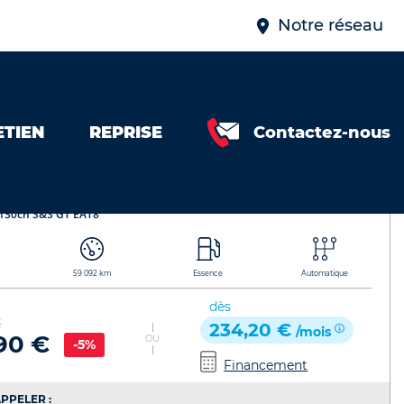
Notre réseau
ETIEN
REPRISE
Contactez-nous
T8 449007242807
OT 308 SW
Référence de l'annonce : 449007242807
 130ch S&S GT EAT8
59 092 km
Essence
Automatique
dès
€
234,20 €
/mois
90 €
OU
-5%
Financement
PPELER :