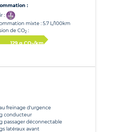
ommation :
r :
ommation mixte : 5.7 L/100km
sion de CO
:
2
129 g CO
/km
2
au freinage d'urgence
ag conducteur
ag passager déconnectable
gs latéraux avant