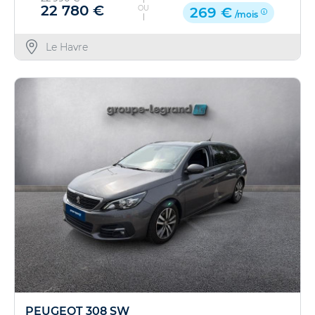
22 780 €
OU
269 €
/mois
Le Havre
PEUGEOT 308 SW