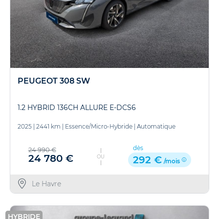
PEUGEOT 308 SW
1.2 HYBRID 136CH ALLURE E-DCS6
2025
|
2441 km
|
Essence/Micro-Hybride
|
Automatique
dès
24 990 €
24 780 €
OU
292 €
/mois
Le Havre
HYBRIDE