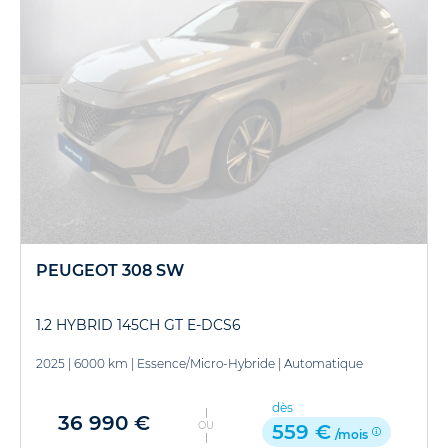
PEUGEOT 308 SW
1.2 HYBRID 145CH GT E-DCS6
2025
|
6000 km
|
Essence/Micro-Hybride
|
Automatique
dès
36 990 €
OU
559 €
/mois