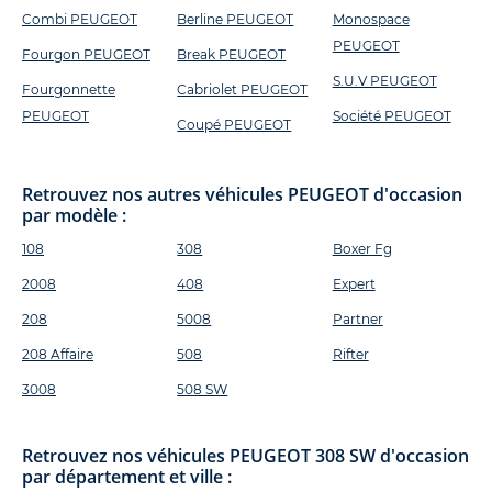
Combi PEUGEOT
Berline PEUGEOT
Monospace
PEUGEOT
Fourgon PEUGEOT
Break PEUGEOT
S.U.V PEUGEOT
Fourgonnette
Cabriolet PEUGEOT
PEUGEOT
Société PEUGEOT
Coupé PEUGEOT
Retrouvez nos autres véhicules PEUGEOT d'occasion
par modèle :
108
308
Boxer Fg
2008
408
Expert
208
5008
Partner
208 Affaire
508
Rifter
3008
508 SW
Retrouvez nos véhicules PEUGEOT 308 SW d'occasion
par département et ville :