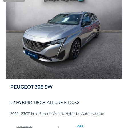
PEUGEOT 308 SW
1.2 HYBRID 136CH ALLURE E-DCS6
2025
|
23651 km
|
Essence/Micro-Hybride
|
Automatique
dès
22 990 €