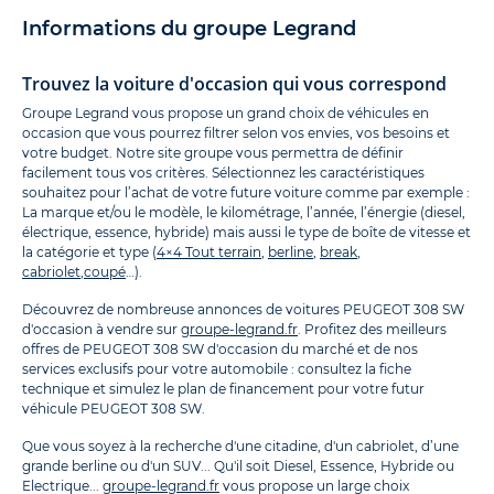
Informations du groupe Legrand
Trouvez la voiture d'occasion qui vous correspond
Groupe Legrand vous propose un grand choix de véhicules en
occasion que vous pourrez filtrer selon vos envies, vos besoins et
votre budget. Notre site groupe vous permettra de définir
facilement tous vos critères. Sélectionnez les caractéristiques
souhaitez pour l’achat de votre future voiture comme par exemple :
La marque et/ou le modèle, le kilométrage, l’année, l’énergie (diesel,
électrique, essence, hybride) mais aussi le type de boîte de vitesse et
la catégorie et type (
4×4 Tout terrain
,
berline
,
break
,
cabriolet
,
coupé
…).
Découvrez de nombreuse annonces de voitures PEUGEOT 308 SW
d'occasion à vendre sur
groupe-legrand.fr
. Profitez des meilleurs
offres de PEUGEOT 308 SW d'occasion du marché et de nos
services exclusifs pour votre automobile : consultez la fiche
technique et simulez le plan de financement pour votre futur
véhicule PEUGEOT 308 SW.
Que vous soyez à la recherche d'une citadine, d'un cabriolet, d’une
grande berline ou d'un SUV... Qu'il soit Diesel, Essence, Hybride ou
Electrique...
groupe-legrand.fr
vous propose un large choix