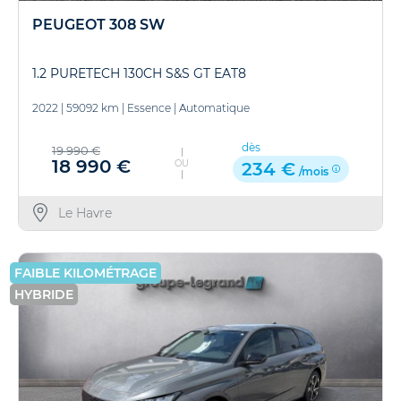
PEUGEOT 308 SW
1.2 PURETECH 130CH S&S GT EAT8
2022
|
59092 km
|
Essence
|
Automatique
dès
19 990 €
18 990 €
OU
234 €
/mois
Le Havre
FAIBLE KILOMÉTRAGE
HYBRIDE