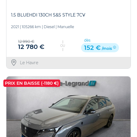
1.5 BLUEHDI 130CH S&S STYLE 7CV
2021
|
105266 km
|
Diesel
|
Manuelle
dès
12 990 €
12 780 €
OU
152 €
/mois
Le Havre
PRIX EN BAISSE (-1180 €)