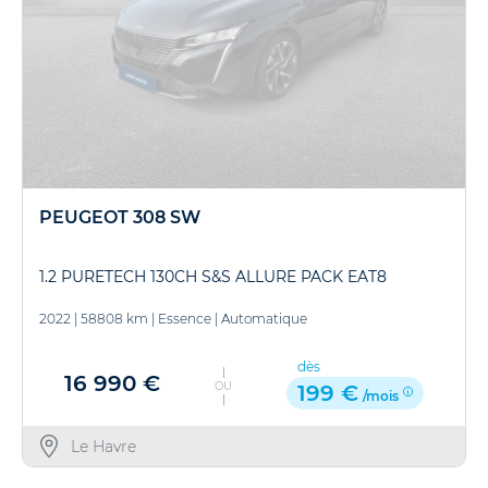
PEUGEOT 308 SW
1.2 PURETECH 130CH S&S ALLURE PACK EAT8
2022
|
58808 km
|
Essence
|
Automatique
dès
16 990 €
OU
199 €
/mois
Le Havre