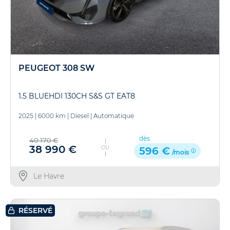
PEUGEOT 308 SW
1.5 BLUEHDI 130CH S&S GT EAT8
2025
|
6000 km
|
Diesel
|
Automatique
dès
40 170 €
38 990 €
OU
596 €
/mois
Le Havre
RÉSERVÉ