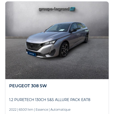
PEUGEOT 308 SW
1.2 PURETECH 130CH S&S ALLURE PACK EAT8
2022
|
65001 km
|
Essence
|
Automatique