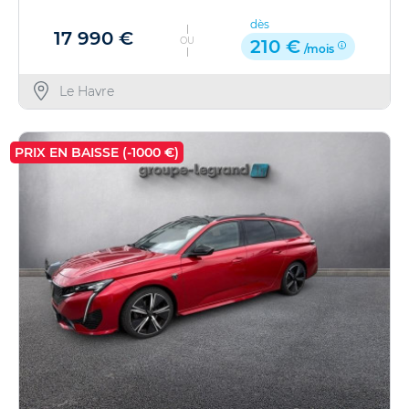
dès
17 990 €
OU
210 €
/mois
Le Havre
PRIX EN BAISSE (-1000 €)