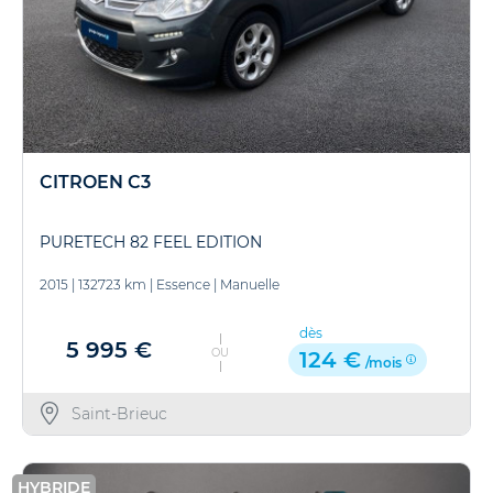
CITROEN C3
PURETECH 82 FEEL EDITION
2015
|
132723 km
|
Essence
|
Manuelle
dès
5 995 €
OU
124 €
/mois
Saint-Brieuc
HYBRIDE