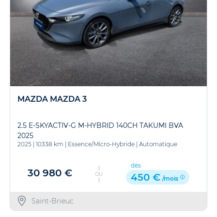
MAZDA MAZDA 3
2.5 E-SKYACTIV-G M-HYBRID 140CH TAKUMI BVA
2025
2025
|
10338 km
|
Essence/Micro-Hybride
|
Automatique
dès
30 980 €
OU
450 €
/mois
Saint-Brieuc