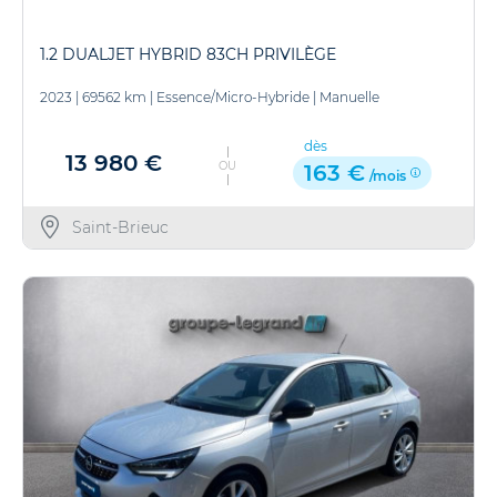
1.2 DUALJET HYBRID 83CH PRIVILÈGE
2023
|
69562 km
|
Essence/Micro-Hybride
|
Manuelle
dès
13 980 €
OU
163 €
/mois
Saint-Brieuc