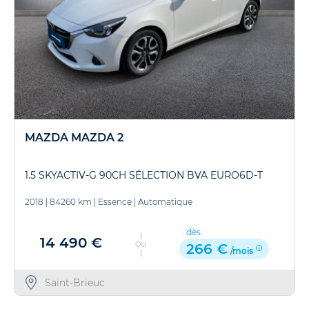
MAZDA MAZDA 2
1.5 SKYACTIV-G 90CH SÉLECTION BVA EURO6D-T
2018
|
84260 km
|
Essence
|
Automatique
dès
14 490 €
OU
266 €
/mois
Saint-Brieuc