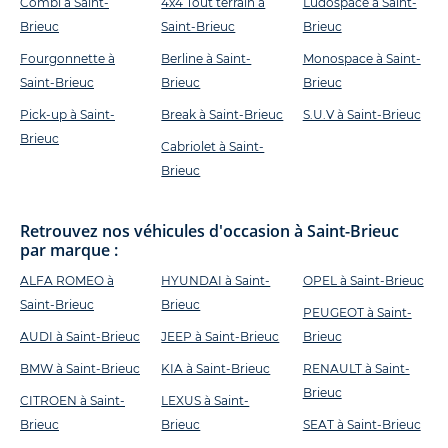
Combi à Saint-
4x4 Tout terrain à
Ludospace à Saint-
Brieuc
Saint-Brieuc
Brieuc
Fourgonnette à
Berline à Saint-
Monospace à Saint-
Saint-Brieuc
Brieuc
Brieuc
Pick-up à Saint-
Break à Saint-Brieuc
S.U.V à Saint-Brieuc
Brieuc
Cabriolet à Saint-
Brieuc
Retrouvez nos véhicules d'occasion à Saint-Brieuc
par marque :
ALFA ROMEO à
HYUNDAI à Saint-
OPEL à Saint-Brieuc
Saint-Brieuc
Brieuc
PEUGEOT à Saint-
AUDI à Saint-Brieuc
JEEP à Saint-Brieuc
Brieuc
BMW à Saint-Brieuc
KIA à Saint-Brieuc
RENAULT à Saint-
Brieuc
CITROEN à Saint-
LEXUS à Saint-
Brieuc
Brieuc
SEAT à Saint-Brieuc