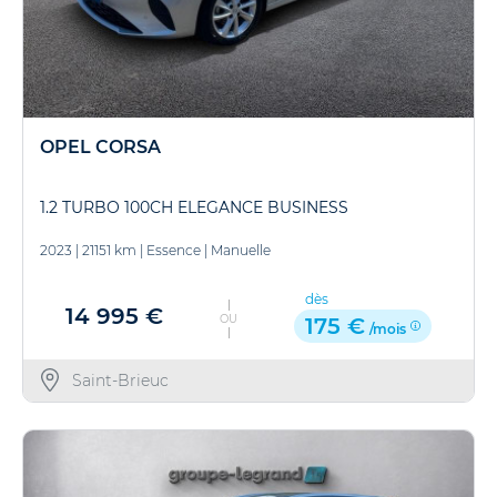
OPEL CORSA
1.2 TURBO 100CH ELEGANCE BUSINESS
2023
|
21151 km
|
Essence
|
Manuelle
dès
14 995 €
OU
175 €
/mois
Saint-Brieuc