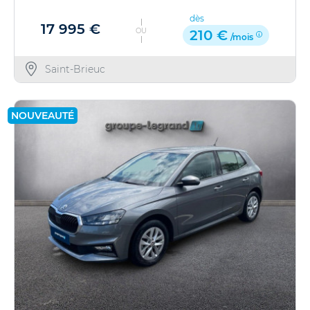
dès
17 995 €
OU
210 €
/mois
Saint-Brieuc
NOUVEAUTÉ