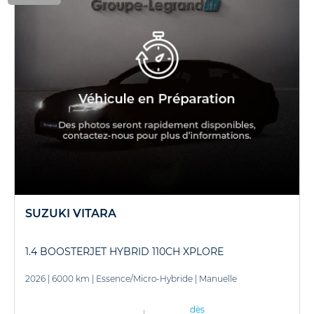
SUZUKI VITARA
1.4 BOOSTERJET HYBRID 110CH XPLORE
2026
|
6000 km
|
Essence/Micro-Hybride
|
Manuelle
dès