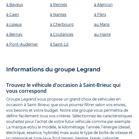
à Bayeux
à Rennes
à Alençon
à Caen
à Nantes
à Flers
à Lisieux
à Cherbourg
au Mans
à Bernay
à Coutances
au Havre
à Pont-Audemer
à Saint-Lô
Informations du groupe Legrand
Trouvez le véhicule d'occasion à Saint-Brieuc qui
vous correspond
Groupe Legrand vous propose un grand choix de véhicules en
occasion à Saint-Brieuc que vous pourrez filtrer selon vos envies,
vos besoins et votre budget. Notre site groupe vous permettra de
définir facilement tous vos critères. Sélectionnez les caractéristiques
souhaitez pour l’achat de votre futur véhicule comme par exemple :
La marque et/ou le modèle, le kilométrage, l’année, l’énergie (diesel,
électrique, essence, hybride) mais aussi le type de boîte de vitesse et
la catégorie et type (
4×4 Tout terrain
,
berline
,
break
,
cabriolet
,