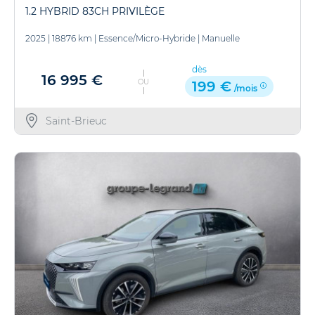
1.2 HYBRID 83CH PRIVILÈGE
2025
|
18876 km
|
Essence/Micro-Hybride
|
Manuelle
dès
16 995 €
OU
199 €
/mois
Saint-Brieuc