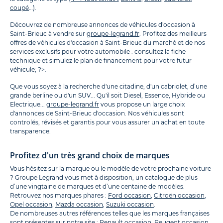
coupé
…).
Découvrez de nombreuse annonces de véhicules d'occasion à
Saint-Brieuc à vendre sur
groupe-legrand.fr
. Profitez des meilleurs
offres de véhicules d'occasion à Saint-Brieuc du marché et de nos
services exclusifs pour votre automobile : consultez la fiche
technique et simulez le plan de financement pour votre futur
véhicule; ?>.
Que vous soyez à la recherche d'une citadine, d'un cabriolet, d’une
grande berline ou d'un SUV... Qu'il soit Diesel, Essence, Hybride ou
Electrique...
groupe-legrand.fr
vous propose un large choix
d'annonces de Saint-Brieuc d'occasion. Nos véhicules sont
controlés, révisés et garantis pour vous assurer un achat en toute
transparence.
Profitez d'un très grand choix de marques
Vous hésitez sur la marque ou le modèle de votre prochaine voiture
? Groupe Legrand vous met à disposition, un catalogue de plus
d’une vingtaine de marques et d’une centaine de modèles.
Retrouvez nos marques phares :
Ford occasion
,
Citroën occasion
,
Opel occasion
,
Mazda occasion
,
Suzuki occasion
.
De nombreuses autres références telles que les marques françaises
sont présentes sur notre site :
Renault occasion
,
Peugeot occasion
.