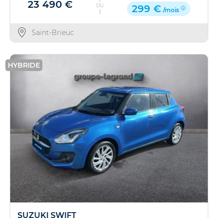
23 490 €
OU
299 €
/mois
Saint-Brieuc
HYBRIDE
SUZUKI SWIFT