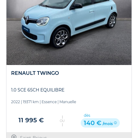
RENAULT TWINGO
1.0 SCE 65CH EQUILIBRE
2022
|
19371 km
|
Essence
|
Manuelle
dès
11 995 €
OU
140 €
/mois