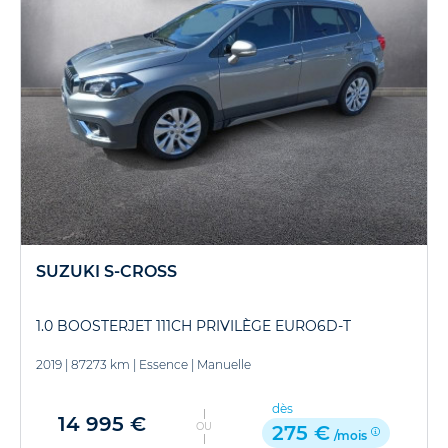
SUZUKI S-CROSS
1.0 BOOSTERJET 111CH PRIVILÈGE EURO6D-T
2019
|
87273 km
|
Essence
|
Manuelle
dès
14 995 €
OU
275 €
/mois