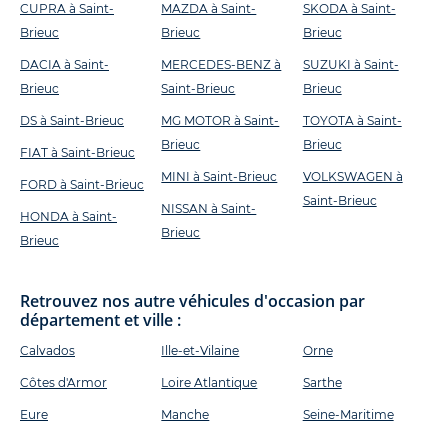
CUPRA à Saint-
MAZDA à Saint-
SKODA à Saint-
Brieuc
Brieuc
Brieuc
DACIA à Saint-
MERCEDES-BENZ à
SUZUKI à Saint-
Brieuc
Saint-Brieuc
Brieuc
DS à Saint-Brieuc
MG MOTOR à Saint-
TOYOTA à Saint-
Brieuc
Brieuc
FIAT à Saint-Brieuc
MINI à Saint-Brieuc
VOLKSWAGEN à
FORD à Saint-Brieuc
Saint-Brieuc
NISSAN à Saint-
HONDA à Saint-
Brieuc
Brieuc
Retrouvez nos autre véhicules d'occasion par
département et ville :
Calvados
Ille-et-Vilaine
Orne
Côtes d'Armor
Loire Atlantique
Sarthe
Eure
Manche
Seine-Maritime