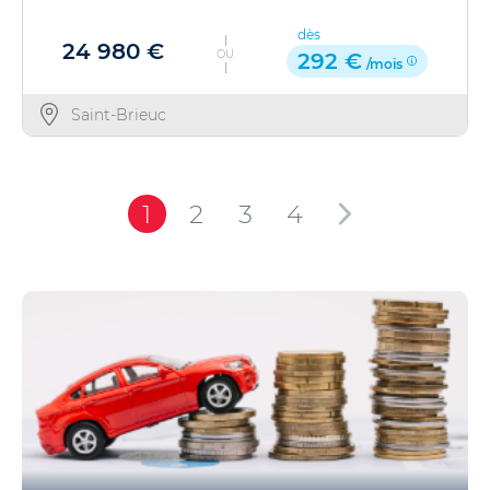
dès
24 980 €
OU
292 €
/mois
Saint-Brieuc
1
2
3
4