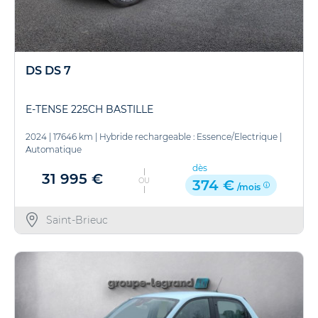
DS DS 7
E-TENSE 225CH BASTILLE
2024
|
17646 km
|
Hybride rechargeable : Essence/Electrique
|
Automatique
dès
31 995 €
OU
374 €
/mois
Saint-Brieuc