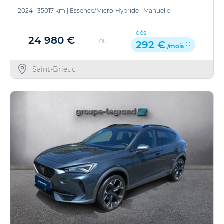
2024
|
35017 km
|
Essence/Micro-Hybride
|
Manuelle
dès
24 980 €
OU
292 €
/mois
Saint-Brieuc